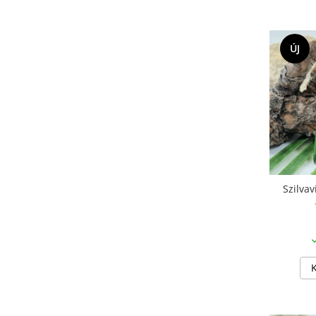
ÚJ
Szilvav