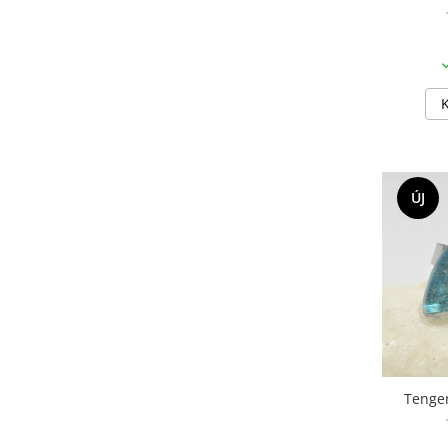
Fülbevaló
Karperec
Ékszer szett
Fa ékszerek
Nyaklánc / Medál
Fülbevaló
Ékszer szett
Karperec
ÚJ
Fémmentes ékszerek
Karperec
Egyéb kiegészítők
Ékszertartó
Könyvjelző
Kiegészítők
Környezettudatos termékek
Tenger
Kenyérzsák
Méhviaszos csomagoló