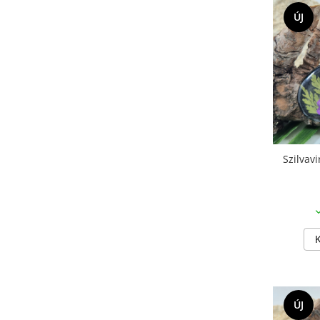
ÚJ
Szilvav
ÚJ