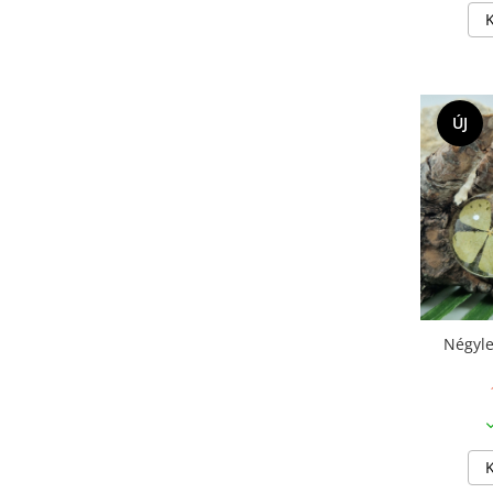
Termék
ÚJ
Négyle