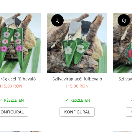
ÚJ
ÚJ
irág acél fülbevaló
Szilvavirág acél fülbevaló
Szilvav
115,00 RON
115,00 RON
KÉSZLETEN
KÉSZLETEN
KONFIGURÁL
KONFIGURÁL