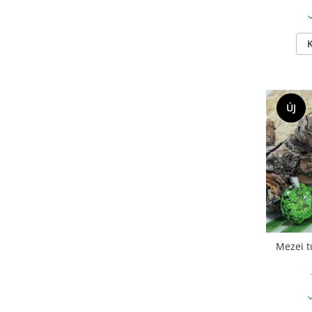
élelmiszereknek
Újraszalvéta szendvicsnek
Nasi - tasi
Kozmetikai korong
Textil edény- és tányérhuzat
"NEM-papír" konyhai törlőkendő
ÚJ
Utazó evőeszköztartó
Újrahasználható zöldség- és
gyümölcsös zsák
Személyre szabott termékek
Ajándékutalvány
Kötött kiegészítők
Karácsonyi dekoráció
Mezei t
MINDEN Ékszer és Kiegészítő
MINDEN Környezettudatos Termék
MINDEN Személyre Szabott