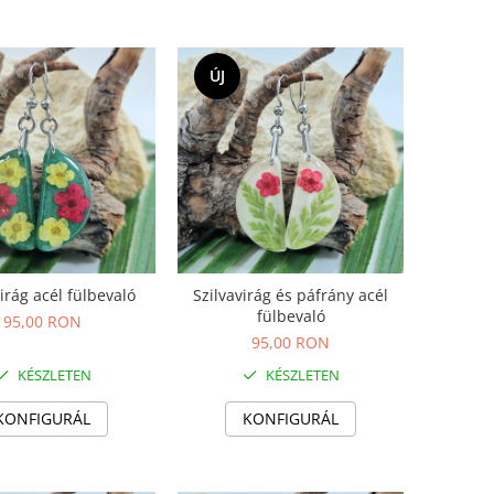
ÚJ
irág acél fülbevaló
Szilvavirág és páfrány acél
fülbevaló
95,00 RON
95,00 RON
KÉSZLETEN
KÉSZLETEN
KONFIGURÁL
KONFIGURÁL