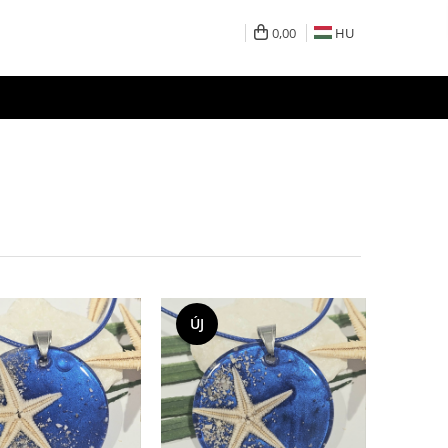
0,00
HU
ÚJ