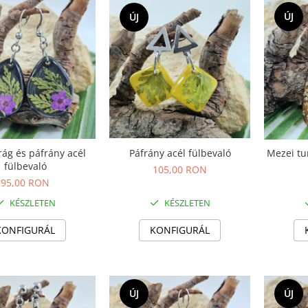
ÚJ
ÚJ
irág és páfrány acél
Páfrány acél fülbevaló
Mezei tu
fülbevaló
105,00 RON
95,00 RON
KÉSZLETEN
KÉSZLETEN
KONFIGURÁL
KONFIGURÁL
ÚJ
ÚJ