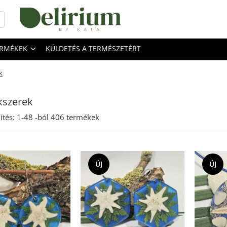
ERMÉKEK
KÜLDETÉS A TERMÉSZETÉRT
k
kszerek
ítés:
1-
48
-ból
406
termékek
ÚJ
ÚJ