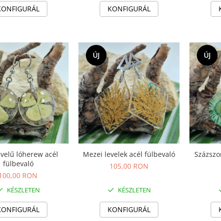
KONFIGURÁL
KONFIGURÁL
ÚJ
ÚJ
velű lóherew acél
Mezei levelek acél fülbevaló
Százszo
fülbevaló
105,00 RON
100,00 RON
KÉSZLETEN
KÉSZLETEN
KONFIGURÁL
KONFIGURÁL