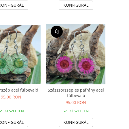
KONFIGURÁL
KONFIGURÁL
ÚJ
rszép acél fülbevaló
Százszorszép és páfrány acél
fülbevaló
95,00 RON
95,00 RON
KÉSZLETEN
KÉSZLETEN
KONFIGURÁL
KONFIGURÁL