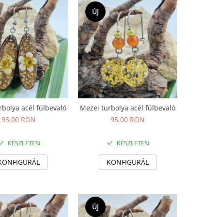
ÚJ
rbolya acél fülbevaló
Mezei turbolya acél fülbevaló
95,00 RON
95,00 RON
KÉSZLETEN
KÉSZLETEN
KONFIGURÁL
KONFIGURÁL
ÚJ