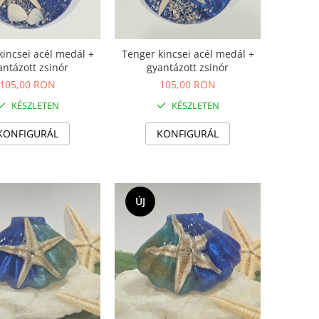
kincsei acél medál +
Tenger kincsei acél medál +
antázott zsinór
gyantázott zsinór
105,00 RON
105,00 RON
KÉSZLETEN
KÉSZLETEN
KONFIGURÁL
KONFIGURÁL
ÚJ