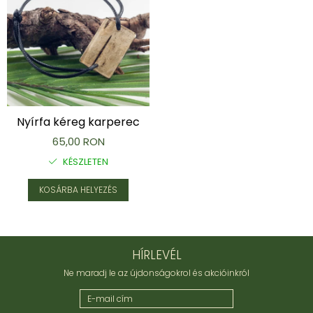
Nyírfa kéreg karperec
65,00 RON
KÉSZLETEN
KOSÁRBA HELYEZÉS
HÍRLEVÉL
Ne maradj le az újdonságokrol és akcióinkról