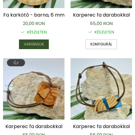
Karperec
Gyerek ékszerek
Fa karkötő - barna, 6 mm
Karperec fa darabokkal
Nyaklánc / Medál
20,00 RON
65,00 RON
Barátság nyaklánc
KÉSZLETEN
KÉSZLETEN
Karperec
Haj kiegészítők
VARIÁNSOK
KONFIGURÁL
Kitűző
Ezüst ékszerek
ÚJ
Nyaklánc / Medál
Fülbevaló
Ékszer szett
Kitűző
Acél ékszerek
Nyaklánc / Medál
Fülbevaló
Ékszer szett
Gyűrű
Karperec fa darabokkal
Karperec fa darabokkal
Bokalánc
65,00 RON
55,00 RON