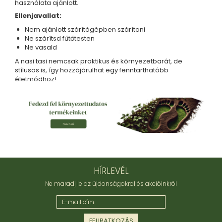
használata ajánlott.
Ellenjavallat:
Nem ajánlott szárítógépben szárítani
Ne szárítsd fűtőtesten
Ne vasald
A nasi tasi nemcsak praktikus és környezetbarát, de
stílusos is, így hozzájárulhat egy fenntarthatóbb
életmódhoz!
HÍRLEVÉL
Ne maradj le az újdonságokrol és akcióinkról