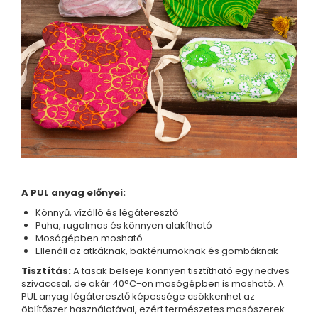
A PUL anyag előnyei:
Könnyű, vízálló és légáteresztő
Puha, rugalmas és könnyen alakítható
Mosógépben mosható
Ellenáll az atkáknak, baktériumoknak és gombáknak
Tisztítás:
A tasak belseje könnyen tisztítható egy nedves
szivaccsal, de akár 40°C-on mosógépben is mosható. A
PUL anyag légáteresztő képessége csökkenhet az
öblítőszer használatával, ezért természetes mosószerek