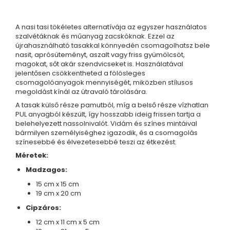
Karperec
Gyerek ékszerek
A nasi tasi tökéletes alternatívája az egyszer használatos
Nyaklánc / Medál
szalvétáknak és műanyag zacskóknak. Ezzel az
újrahasználható tasakkal könnyedén csomagolhatsz bele
Barátság nyaklánc
nasit, aprósüteményt, aszalt vagy friss gyümölcsöt,
Karperec
magokat, sőt akár szendvicseket is. Használatával
Haj kiegészítők
jelentősen csökkentheted a fölösleges
csomagolóanyagok mennyiségét, miközben stílusos
Kitűző
megoldást kínál az útravaló tárolására.
Ezüst ékszerek
A tasak külső része pamutból, míg a belső része vízhatlan
Nyaklánc / Medál
PUL anyagból készült, így hosszabb ideig frissen tartja a
belehelyezett nassolnivalót. Vidám és színes mintáival
Fülbevaló
bármilyen személyiséghez igazodik, és a csomagolás
Ékszer szett
színesebbé és élvezetesebbé teszi az étkezést.
Kitűző
Méretek:
Acél ékszerek
Madzagos:
Nyaklánc / Medál
15 cm x 15 cm
Fülbevaló
19 cm x 20 cm
Ékszer szett
Cipzáros:
Gyűrű
12 cm x 11 cm x 5 cm
Bokalánc