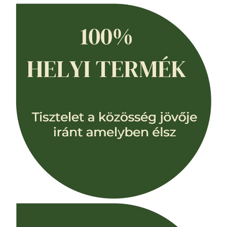
Nyaklánc / Medál
Fülbevaló
Ékszer szett
Karperec
Fémmentes ékszerek
Karperec
Egyéb kiegészítők
Ékszertartó
Könyvjelző
Kiegészítők
Környezettudatos termékek
Kenyérzsák
Méhviaszos csomagoló
élelmiszereknek
Újraszalvéta szendvicsnek
Nasi - tasi
Kozmetikai korong
Textil edény- és tányérhuzat