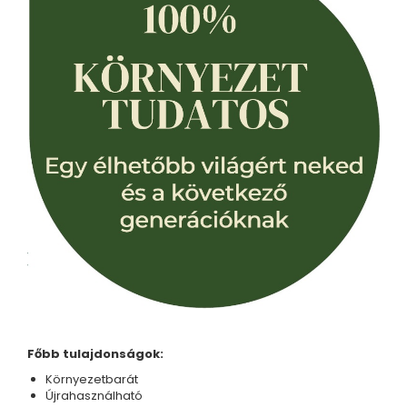
"NEM-papír" konyhai törlőkendő
Utazó evőeszköztartó
Újrahasználható zöldség- és
gyümölcsös zsák
Személyre szabott termékek
Ajándékutalvány
Kötött kiegészítők
Karácsonyi dekoráció
MINDEN Ékszer és Kiegészítő
MINDEN Környezettudatos Termék
MINDEN Személyre Szabott
Termék
Főbb tulajdonságok:
Környezetbarát
Újrahasználható