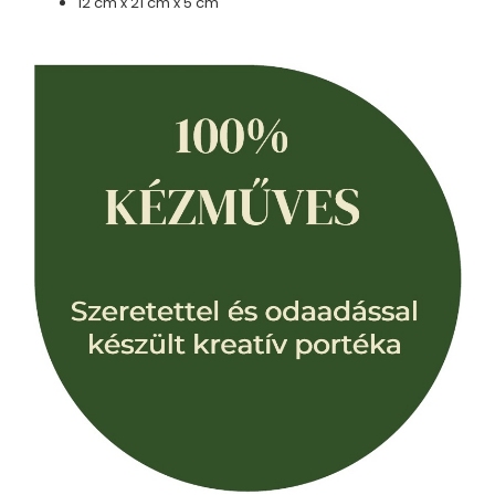
12 cm x 21 cm x 5 cm
Karperec
Fém ötvözet ékszerek
Nyaklánc / Medál
Fülbevaló
Karperec
Kitűző
Gyöngy / Talizmán
Haj kiegészítők
Havasi gyopár ékszerek
Nyaklánc / Medál
Fülbevaló
Ékszertartó
Ásvány ékszerek
Nyaklánc / Medál
Fülbevaló
Karperec
Ékszer szett
Fa ékszerek