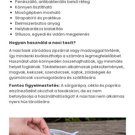
Penészálló, antibakteriális belső réteg
Könnyen tisztítható
Mosógépben mosható
Strapabíró és praktikus
Élelmiszerbiztos anyag
Helytakarékos kialakítás
Stílusos, egyedi és vidám megjelenés
Hogyan használd a nasi tasit?
A nasi tasik záródása zipzárral vagy madzaggal történik,
így mindenki kiválaszthatja a számára legmegfelelőbbet.
Használat után könnyedén összehajthatóak, így minimális
helyet foglalnak. Tökéletesen alkalmasak péksütemények,
magvak, kekszek, szendvicsek, sajtok, zöldségek és
gyümölcsök csomagolására és szállítására.
Fontos figyelmeztetés:
A sárgarépa, cékla és paprika
elszíneződést okozhat a tasakokon, de ez nem
befolyásolja a használhatóságot! A nasi tasi nem alkalmas
nyers hús tárolására.