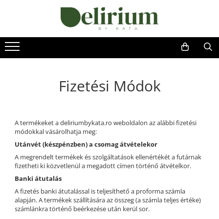
Üzlet
Ékszerek
Környezettudatos termékek
KEDVENCEIM KÖZÜL
Ékszerek és kiegészítők
Kenyérzsák
karbantartása és ápolása
Kozmetikai korong
ÚJ TERMÉKEK
Ékszerek és kiegészítők garanciája
Méhviaszos csomagoló
Fizetési Módok
Női ékszerek
Emlékőrzők - általános tudnivalók
Nasi tasi
Nyaklánc / Medál
"NEM-papír" konyhai torlőkendő
Fülbevaló
Textil edény- és tányérhuzat
A termékeket a deliriumbykata.ro weboldalon az alábbi fizetési
Gyűrű
Újraszalvéta szendvicsnek
módokkal vásárolhatja meg:
Karperec
Utánvét (készpénzben) a csomag átvételekor
Kitűző
A megrendelt termékek és szolgáltatások ellenértékét a futárnak
Ékszer szett
fizetheti ki közvetlenül a megadott címen történő átvételkor.
Gyöngy / Talizmán
Banki átutalás
Haj kiegészítők
A fizetés banki átutalással is teljesíthető a proforma számla
Bokalánc
alapján. A termékek szállítására az összeg (a számla teljes értéke)
számlánkra történő beérkezése után kerül sor.
Férfi ékszerek