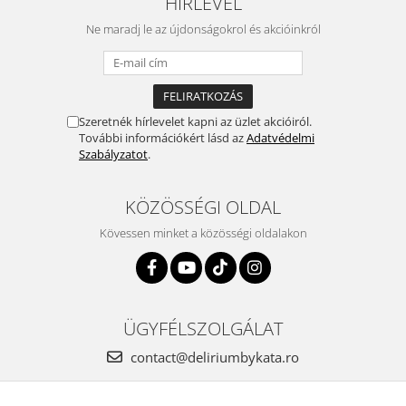
HÍRLEVÉL
Fülbevaló
Ne maradj le az újdonságokrol és akcióinkról
Karperec
Ékszer szett
Fa ékszerek
Nyaklánc / Medál
Szeretnék hírlevelet kapni az üzlet akcióiról.
Fülbevaló
További információkért lásd az
Adatvédelmi
Ékszer szett
Szabályzatot
.
Karperec
Fémmentes ékszerek
KÖZÖSSÉGI OLDAL
Karperec
Kövessen minket a közösségi oldalakon
Egyéb kiegészítők
Ékszertartó
Könyvjelző
ÜGYFÉLSZOLGÁLAT
Kiegészítők
Környezettudatos termékek
contact@deliriumbykata.ro
Kenyérzsák
Méhviaszos csomagoló