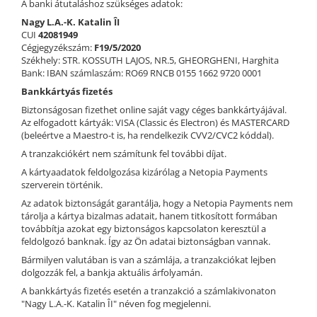
A banki átutaláshoz szükséges adatok:
Nyaklánc / Medál
Nagy L.A.-K. Katalin ÎI
Karperec
CUI
42081949
Cégjegyzékszám:
F19/5/2020
Gyerek ékszerek
Székhely: STR. KOSSUTH LAJOS, NR.5, GHEORGHENI, Harghita
Nyaklánc / Medál
Bank: IBAN számlaszám: RO69 RNCB 0155 1662 9720 0001
Barátság nyaklánc
Bankkártyás fizetés
Karperec
Biztonságosan fizethet online saját vagy céges bankkártyájával.
Az elfogadott kártyák: VISA (Classic és Electron) és MASTERCARD
Haj kiegészítők
(beleértve a Maestro-t is, ha rendelkezik CVV2/CVC2 kóddal).
Kitűző
A tranzakciókért nem számítunk fel további díjat.
Ezüst ékszerek
A kártyaadatok feldolgozása kizárólag a Netopia Payments
Nyaklánc / Medál
szerverein történik.
Fülbevaló
Az adatok biztonságát garantálja, hogy a Netopia Payments nem
tárolja a kártya bizalmas adatait, hanem titkosított formában
Ékszer szett
továbbítja azokat egy biztonságos kapcsolaton keresztül a
Kitűző
feldolgozó banknak. Így az Ön adatai biztonságban vannak.
Acél ékszerek
Bármilyen valutában is van a számlája, a tranzakciókat lejben
dolgozzák fel, a bankja aktuális árfolyamán.
Nyaklánc / Medál
A bankkártyás fizetés esetén a tranzakció a számlakivonaton
Fülbevaló
"Nagy L.A.-K. Katalin ÎI" néven fog megjelenni.