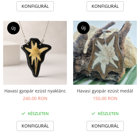
Fülbevaló
KONFIGURÁL
KONFIGURÁL
Karperec
Ékszer szett
Fa ékszerek
ÚJ
ÚJ
Nyaklánc / Medál
Fülbevaló
Ékszer szett
Karperec
Fémmentes ékszerek
Karperec
Egyéb kiegészítők
Havasi gyopár ezüst nyaklánc
Havasi gyopár ezüst medál
Ékszertartó
240,00 RON
150,00 RON
Könyvjelző
Kiegészítők
KÉSZLETEN
KÉSZLETEN
Környezettudatos termékek
KONFIGURÁL
KONFIGURÁL
Kenyérzsák
Méhviaszos csomagoló