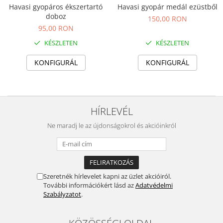
Havasi gyopáros ékszertartó
Havasi gyopár medál ezüstből
doboz
150,00 RON
95,00 RON
KÉSZLETEN
KÉSZLETEN
KONFIGURÁL
KONFIGURÁL
HÍRLEVÉL
Ne maradj le az újdonságokrol és akcióinkról
Szeretnék hírlevelet kapni az üzlet akcióiról.
További információkért lásd az
Adatvédelmi
Szabályzatot
.