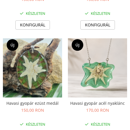
Ékszer szett
Gyűrű
KÉSZLETEN
KÉSZLETEN
Bokalánc
Karperec
KONFIGURÁL
KONFIGURÁL
Fém ötvözet ékszerek
Nyaklánc / Medál
ÚJ
ÚJ
Fülbevaló
Karperec
Kitűző
Gyöngy / Talizmán
Haj kiegészítők
Havasi gyopár ékszerek
Nyaklánc / Medál
Fülbevaló
Havasi gyopár ezüst medál
Havasi gyopár acél nyaklánc
Ékszertartó
150,00 RON
170,00 RON
Ásvány ékszerek
KÉSZLETEN
KÉSZLETEN
Nyaklánc / Medál