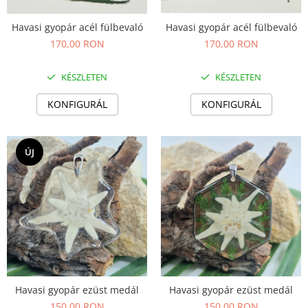
Nyaklánc / Medál
Havasi gyopár acél fülbevaló
Havasi gyopár acél fülbevaló
Karperec
170,00 RON
170,00 RON
Gyerek ékszerek
Nyaklánc / Medál
KÉSZLETEN
KÉSZLETEN
Barátság nyaklánc
KONFIGURÁL
KONFIGURÁL
Karperec
Haj kiegészítők
Kitűző
ÚJ
Ezüst ékszerek
Nyaklánc / Medál
Fülbevaló
Ékszer szett
Kitűző
Acél ékszerek
Nyaklánc / Medál
Havasi gyopár ezüst medál
Havasi gyopár ezüst medál
Fülbevaló
150,00 RON
150,00 RON