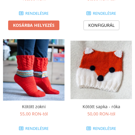
Ékszer szett
Gyűrű
RENDELÉSRE
RENDELÉSRE
Bokalánc
Karperec
KOSÁRBA HELYEZÉS
KONFIGURÁL
Fém ötvözet ékszerek
Nyaklánc / Medál
Fülbevaló
Karperec
Kitűző
Gyöngy / Talizmán
Haj kiegészítők
Havasi gyopár ékszerek
Nyaklánc / Medál
Fülbevaló
Kötött sapka - róka
Kötött zokni
Ékszertartó
50,00 RON-tól
55,00 RON-tól
Ásvány ékszerek
RENDELÉSRE
RENDELÉSRE
Nyaklánc / Medál