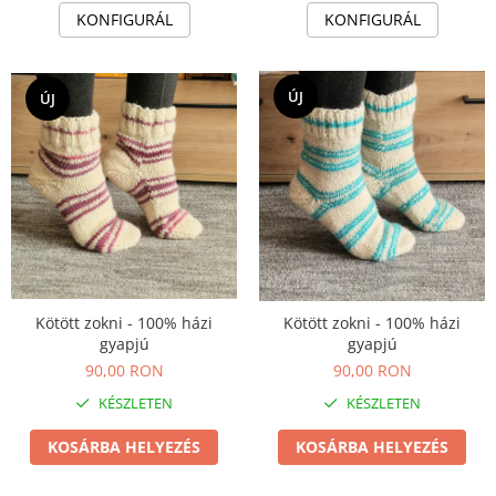
Fülbevaló
KONFIGURÁL
KONFIGURÁL
Karperec
Ékszer szett
Fa ékszerek
ÚJ
ÚJ
Nyaklánc / Medál
Fülbevaló
Ékszer szett
Karperec
Fémmentes ékszerek
Karperec
Egyéb kiegészítők
Kötött zokni - 100% házi
Kötött zokni - 100% házi
gyapjú
gyapjú
Ékszertartó
90,00 RON
90,00 RON
Könyvjelző
Kiegészítők
KÉSZLETEN
KÉSZLETEN
Környezettudatos termékek
KOSÁRBA HELYEZÉS
KOSÁRBA HELYEZÉS
Kenyérzsák
Méhviaszos csomagoló