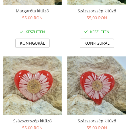
Nyaklánc / Medál
Margaréta kitűző
Százszorszép kitűző
Karperec
55,00 RON
55,00 RON
Gyerek ékszerek
Nyaklánc / Medál
KÉSZLETEN
KÉSZLETEN
Barátság nyaklánc
KONFIGURÁL
KONFIGURÁL
Karperec
Haj kiegészítők
Kitűző
Ezüst ékszerek
Nyaklánc / Medál
Fülbevaló
Ékszer szett
Kitűző
Acél ékszerek
Nyaklánc / Medál
Százszorszép kitűző
Százszorszép kitűző
Fülbevaló
55,00 RON
55,00 RON