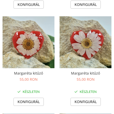
Fülbevaló
KONFIGURÁL
KONFIGURÁL
Karperec
Ékszer szett
Fa ékszerek
Nyaklánc / Medál
Fülbevaló
Ékszer szett
Karperec
Fémmentes ékszerek
Karperec
Egyéb kiegészítők
Margaréta kitűző
Margaréta kitűző
Ékszertartó
55,00 RON
55,00 RON
Könyvjelző
KÉSZLETEN
KÉSZLETEN
Kiegészítők
Környezettudatos termékek
KONFIGURÁL
KONFIGURÁL
Kenyérzsák
Méhviaszos csomagoló