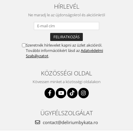
HÍRLEVÉL
Ne maradj le az újdonságokrol és akcióinkról
Szeretnék hírlevelet kapni az üzlet akcióiról.
További információkért lásd az
Adatvédelmi
Szabályzatot
.
KÖZÖSSÉGI OLDAL
Kövessen minket a közösségi oldalakon
ÜGYFÉLSZOLGÁLAT
contact@deliriumbykata.ro