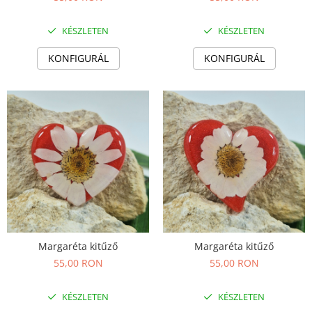
Ékszer szett
Gyűrű
KÉSZLETEN
KÉSZLETEN
Bokalánc
Karperec
KONFIGURÁL
KONFIGURÁL
Fém ötvözet ékszerek
Nyaklánc / Medál
Fülbevaló
Karperec
Kitűző
Gyöngy / Talizmán
Haj kiegészítők
Havasi gyopár ékszerek
Nyaklánc / Medál
Fülbevaló
Margaréta kitűző
Margaréta kitűző
Ékszertartó
55,00 RON
55,00 RON
Ásvány ékszerek
KÉSZLETEN
KÉSZLETEN
Nyaklánc / Medál