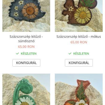
Termék
Százszorszép kitűző -
Százszorszép kitűző - mókus
sündisznó
65,00 RON
65,00 RON
KÉSZLETEN
KÉSZLETEN
KONFIGURÁL
KONFIGURÁL