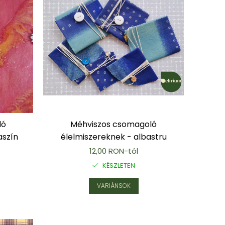
Méhviszos csomagoló
ló
élelmiszereknek - albastru
aszín
12,00 RON-tól
KÉSZLETEN
VARIÁNSOK