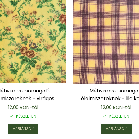
éhviszos csomagoló
Méhviszos csomago
lmiszereknek - virágos
élelmiszereknek - lila 
12,00 RON-tól
12,00 RON-tól
KÉSZLETEN
KÉSZLETEN
VARIÁNSOK
VARIÁNSOK