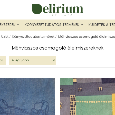
ÉKSZEREK
KÖRNYEZETTUDATOS TERMÉKEK
KÜLDETÉS A TE
Méhviaszos csomagoló élelmisz
/
Üzlet /
Környezettudatos termékek /
Méhviaszos csomagoló élelmiszereknek