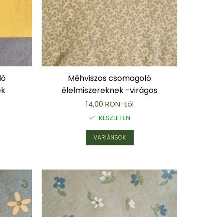
ló
Méhviszos csomagoló
ék
élelmiszereknek -virágos
14,00 RON-tól
KÉSZLETEN
VARIÁNSOK