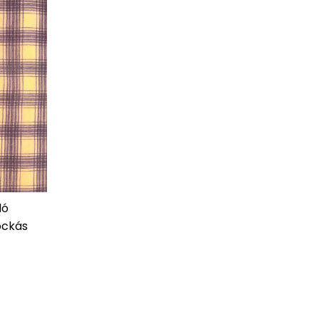
ló
kockás