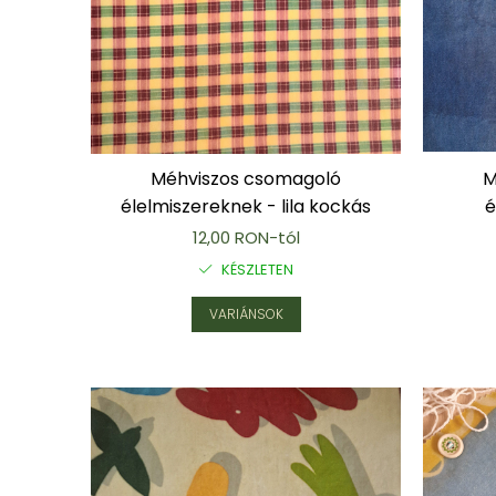
Karperec
Gyerek ékszerek
Nyaklánc / Medál
Barátság nyaklánc
Karperec
Haj kiegészítők
Méhviszos csomagoló
M
Kitűző
élelmiszereknek - lila kockás
é
Ezüst ékszerek
12,00 RON-tól
Nyaklánc / Medál
Fülbevaló
KÉSZLETEN
Ékszer szett
VARIÁNSOK
Kitűző
Acél ékszerek
Nyaklánc / Medál
Fülbevaló
Ékszer szett
Gyűrű
Bokalánc