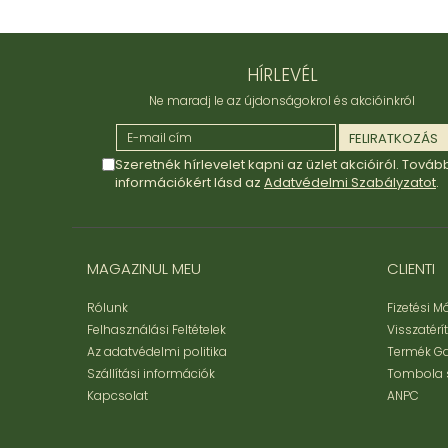
HÍRLEVÉL
Ne maradj le az újdonságokrol és akcióinkról
Szeretnék hírlevelet kapni az üzlet akcióiról. Továb
információkért lásd az
Adatvédelmi Szabályzatot
.
MAGAZINUL MEU
CLIENTI
Rólunk
Fizetési 
Felhasználási Feltételek
Visszatérí
Az adatvédelmi politika
Termék G
Szállítási információk
Tombola 
Kapcsolat
ANPC