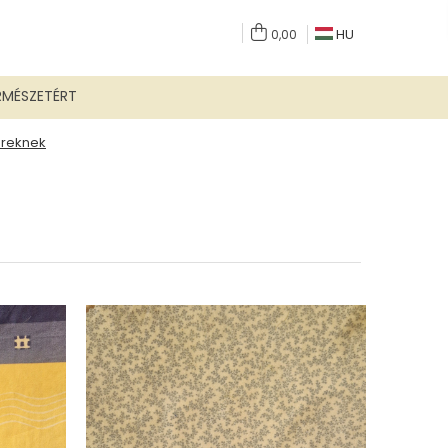
HU
0,00
RMÉSZETÉRT
ereknek