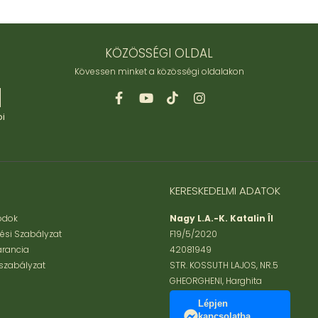
KÖZÖSSÉGI OLDAL
Kövessen minket a közösségi oldalakon
bi
KERESKEDELMI ADATOK
Módok
Nagy L.A.-K. Katalin ÎI
tési Szabályzat
F19/5/2020
arancia
42081949
szabályzat
STR. KOSSUTH LAJOS, NR.5
GHEORGHENI, Harghita
Lépjen
kapcsolatba