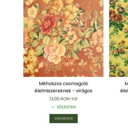
"NEM-papír" konyhai törlőkendő
Utazó evőeszköztartó
Újrahasználható zöldség- és
gyümölcsös zsák
Személyre szabott termékek
Ajándékutalvány
Kötött kiegészítők
Karácsonyi dekoráció
MINDEN Ékszer és Kiegészítő
MINDEN Környezettudatos Termék
MINDEN Személyre Szabott
M
Méhviszos csomagoló
Termék
éle
élelmiszereknek - virágos
13,00 RON-tól
KÉSZLETEN
VARIÁNSOK