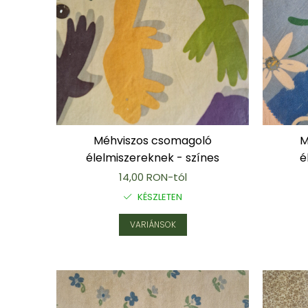
Karperec
Fém ötvözet ékszerek
Nyaklánc / Medál
Fülbevaló
Karperec
Kitűző
Gyöngy / Talizmán
Haj kiegészítők
Méhviszos csomagoló
M
Havasi gyopár ékszerek
élelmiszereknek - színes
é
Nyaklánc / Medál
14,00 RON-tól
Fülbevaló
KÉSZLETEN
Ékszertartó
Ásvány ékszerek
VARIÁNSOK
Nyaklánc / Medál
Fülbevaló
Karperec
Ékszer szett
Fa ékszerek