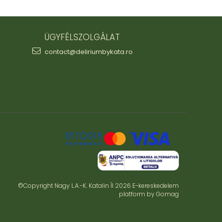
ÜGYFÉLSZOLGÁLAT
contact@deliriumbykata.ro
©Copyright Nagy L.A.-K. Katalin ÎI 2026
E-kereskedelem
platform by Gomag