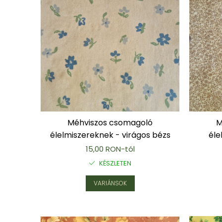
Nyaklánc / Medál
Fülbevaló
Ékszer szett
Karperec
Fémmentes ékszerek
Karperec
Egyéb kiegészítők
Ékszertartó
Könyvjelző
Kiegészítők
Méhviszos csomagoló
M
Környezettudatos termékek
élelmiszereknek - virágos bézs
éle
Kenyérzsák
15,00 RON-tól
Méhviaszos csomagoló
KÉSZLETEN
élelmiszereknek
Újraszalvéta szendvicsnek
VARIÁNSOK
Nasi - tasi
Kozmetikai korong
Textil edény- és tányérhuzat