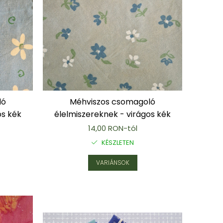
ló
Méhviszos csomagoló
os kék
élelmiszereknek - virágos kék
14,00 RON-tól
KÉSZLETEN
VARIÁNSOK