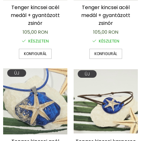
Karperec
Tenger kincsei acél
Tenger kincsei acél
Fém ötvözet ékszerek
medál + gyantázott
medál + gyantázott
Nyaklánc / Medál
zsinór
zsinór
Fülbevaló
105,00 RON
105,00 RON
Karperec
KÉSZLETEN
KÉSZLETEN
Kitűző
Gyöngy / Talizmán
KONFIGURÁL
KONFIGURÁL
Haj kiegészítők
Havasi gyopár ékszerek
ÚJ
ÚJ
Nyaklánc / Medál
Fülbevaló
Ékszertartó
Ásvány ékszerek
Nyaklánc / Medál
Fülbevaló
Karperec
Ékszer szett
Fa ékszerek