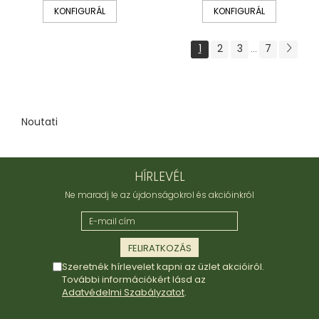
KONFIGURÁL
KONFIGURÁL
1
2
3
7
...
Noutati
HÍRLEVÉL
Ne maradj le az újdonságokrol és akcióinkról
Szeretnék hírlevelet kapni az üzlet akcióiról.
További információkért lásd az
Adatvédelmi Szabályzatot
.