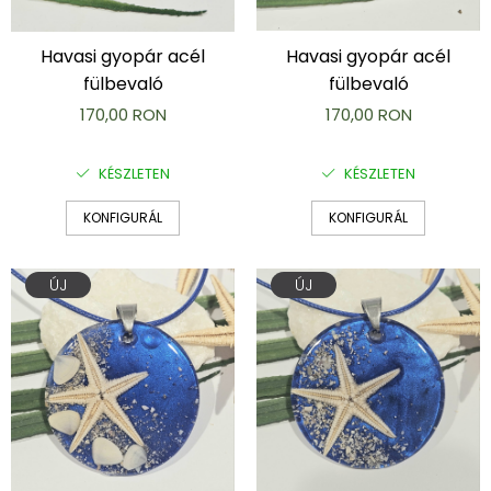
Karperec
Gyerek ékszerek
Havasi gyopár acél
Havasi gyopár acél
Nyaklánc / Medál
fülbevaló
fülbevaló
Barátság nyaklánc
170,00 RON
170,00 RON
Karperec
Haj kiegészítők
KÉSZLETEN
KÉSZLETEN
Kitűző
Ezüst ékszerek
KONFIGURÁL
KONFIGURÁL
Nyaklánc / Medál
Fülbevaló
ÚJ
ÚJ
Ékszer szett
Kitűző
Acél ékszerek
Nyaklánc / Medál
Fülbevaló
Ékszer szett
Gyűrű
Bokalánc