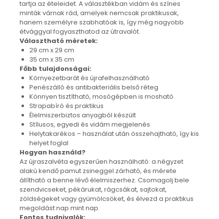
tartja az ételeidet. A választékban vidám és színes
Nyaklánc / Medál
minták várnak rád, amelyek nemcsak praktikusak,
Fülbevaló
hanem személyre szabhatóak is, így még nagyobb
étvággyal fogyaszthatod az útravalót.
Ékszer szett
Választható méretek:
Karperec
29 cm x 29 cm
Fémmentes ékszerek
35 cm x 35 cm
Főbb tulajdonságai:
Karperec
Környezetbarát és újrafelhasználható
Egyéb kiegészítők
Penészálló és antibakteriális belső réteg
Ékszertartó
Könnyen tisztítható, mosógépben is mosható
Strapabíró és praktikus
Könyvjelző
Élelmiszerbiztos anyagból készült
Kiegészítők
Stílusos, egyedi és vidám megjelenés
Környezettudatos termékek
Helytakarékos – használat után összehajtható, így kis
helyet foglal
Kenyérzsák
Hogyan használd?
Méhviaszos csomagoló
Az újraszalvéta egyszerűen használható: a négyzet
élelmiszereknek
alakú kendő pamut zsineggel zárható, és mérete
Újraszalvéta szendvicsnek
állítható a benne lévő élelmiszerhez. Csomagolj bele
Nasi - tasi
szendvicseket, pékárukat, rágcsákat, sajtokat,
zöldségeket vagy gyümölcsöket, és élvezd a praktikus
Kozmetikai korong
megoldást nap mint nap.
Textil edény- és tányérhuzat
Fontos tudnivalók: