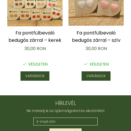
Fa pontfülbevaló
Fa pontfülbevaló
bedugós zárral – kerek
bedugós zárral – szív
30,00 RON
30,00 RON
KÉSZLETEN
KÉSZLETEN
VARIÁNSOK
VARIÁNSOK
HÍRLEVÉL
Ne maradj le az újdonságokrol és akcióinkról