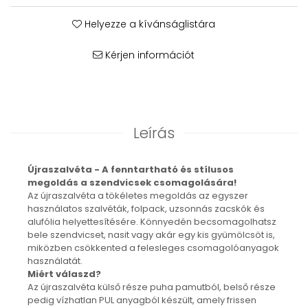
Karperec
Helyezze a kívánságlistára
Fém ötvözet ékszerek
Nyaklánc / Medál
Kérjen információt
Fülbevaló
Karperec
Kitűző
Gyöngy / Talizmán
Haj kiegészítők
Leírás
Havasi gyopár ékszerek
Nyaklánc / Medál
Újraszalvéta - A fenntartható és stílusos
Fülbevaló
megoldás a szendvicsek csomagolására!
Az újraszalvéta a tökéletes megoldás az egyszer
Ékszertartó
használatos szalvéták, folpack, uzsonnás zacskók és
Ásvány ékszerek
alufólia helyettesítésére. Könnyedén becsomagolhatsz
Nyaklánc / Medál
bele szendvicset, nasit vagy akár egy kis gyümölcsöt is,
miközben csökkented a felesleges csomagolóanyagok
Fülbevaló
használatát.
Karperec
Miért válaszd?
Ékszer szett
Az újraszalvéta külső része puha pamutból, belső része
pedig vízhatlan PUL anyagból készült, amely frissen
Fa ékszerek