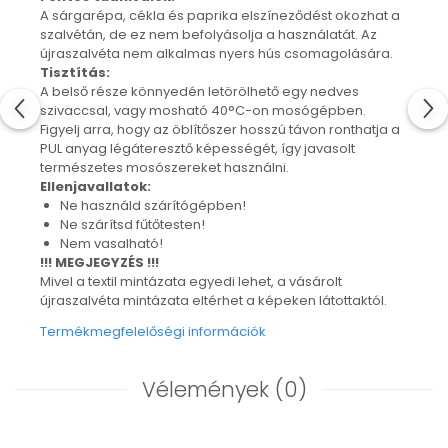
"NEM-papír" konyhai törlőkendő
A sárgarépa, cékla és paprika elszíneződést okozhat a
szalvétán, de ez nem befolyásolja a használatát. Az
Utazó evőeszköztartó
újraszalvéta nem alkalmas nyers hús csomagolására.
Újrahasználható zöldség- és
Tisztítás:
gyümölcsös zsák
A belső része könnyedén letörölhető egy nedves
Személyre szabott termékek
szivaccsal, vagy mosható 40°C-on mosógépben.
Figyelj arra, hogy az öblítőszer hosszú távon ronthatja a
Ajándékutalvány
PUL anyag légáteresztő képességét, így javasolt
Kötött kiegészítők
természetes mosószereket használni.
Ellenjavallatok:
Karácsonyi dekoráció
Ne használd szárítógépben!
MINDEN Ékszer és Kiegészítő
Ne szárítsd fűtőtesten!
Nem vasalható!
MINDEN Környezettudatos Termék
!!! MEGJEGYZÉS !!!
MINDEN Személyre Szabott
Mivel a textil mintázata egyedi lehet, a vásárolt
Termék
újraszalvéta mintázata eltérhet a képeken látottaktól.
Termékmegfelelőségi információk
Vélemények
(0)