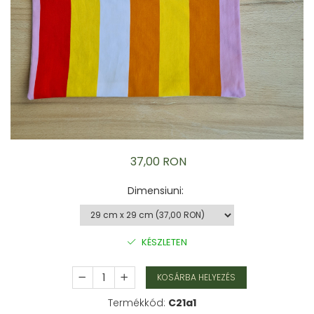
Karperec
Gyerek ékszerek
Nyaklánc / Medál
Barátság nyaklánc
Karperec
Haj kiegészítők
Kitűző
Ezüst ékszerek
Nyaklánc / Medál
37,00 RON
Fülbevaló
Ékszer szett
Dimensiuni
:
Kitűző
Acél ékszerek
Nyaklánc / Medál
KÉSZLETEN
Fülbevaló
Ékszer szett
KOSÁRBA HELYEZÉS
Gyűrű
Termékkód:
C21a1
Bokalánc