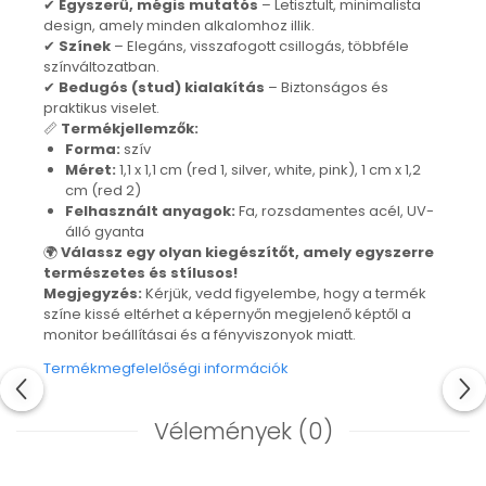
✔
Egyszerű, mégis mutatós
– Letisztult, minimalista
Nyaklánc / Medál
design, amely minden alkalomhoz illik.
Fülbevaló
✔
Színek
– Elegáns, visszafogott csillogás, többféle
színváltozatban.
Ékszer szett
✔
Bedugós (stud) kialakítás
– Biztonságos és
Karperec
praktikus viselet.
Fémmentes ékszerek
📏
Termékjellemzők:
Forma:
szív
Karperec
Méret:
1,1 x 1,1 cm (red 1, silver, white, pink), 1 cm x 1,2
Egyéb kiegészítők
cm (red 2)
Felhasznált anyagok:
Fa, rozsdamentes acél, UV-
Ékszertartó
álló gyanta
Könyvjelző
🌍
Válassz egy olyan kiegészítőt, amely egyszerre
Kiegészítők
természetes és stílusos!
Környezettudatos termékek
Megjegyzés:
Kérjük, vedd figyelembe, hogy a termék
színe kissé eltérhet a képernyőn megjelenő képtől a
Kenyérzsák
monitor beállításai és a fényviszonyok miatt.
Méhviaszos csomagoló
élelmiszereknek
Termékmegfelelőségi információk
Újraszalvéta szendvicsnek
Nasi - tasi
Vélemények
(0)
Kozmetikai korong
Textil edény- és tányérhuzat