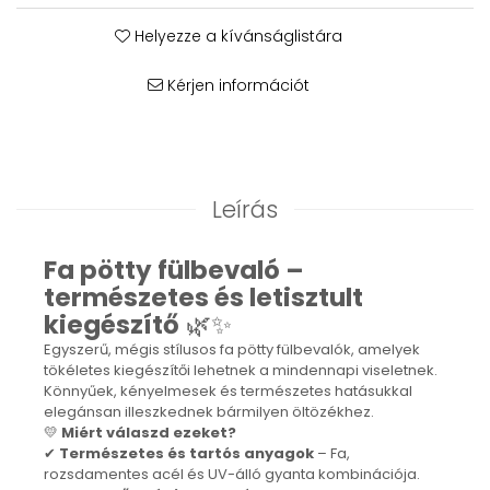
Karperec
Helyezze a kívánságlistára
Fém ötvözet ékszerek
Nyaklánc / Medál
Kérjen információt
Fülbevaló
Karperec
Kitűző
Gyöngy / Talizmán
Haj kiegészítők
Leírás
Havasi gyopár ékszerek
Nyaklánc / Medál
Fa pötty fülbevaló –
Fülbevaló
természetes és letisztult
Ékszertartó
kiegészítő
🌿✨
Ásvány ékszerek
Egyszerű, mégis stílusos fa pötty fülbevalók, amelyek
tökéletes kiegészítői lehetnek a mindennapi viseletnek.
Nyaklánc / Medál
Könnyűek, kényelmesek és természetes hatásukkal
Fülbevaló
elegánsan illeszkednek bármilyen öltözékhez.
Karperec
💛
Miért válaszd ezeket?
Ékszer szett
✔
Természetes és tartós anyagok
– Fa,
rozsdamentes acél és UV-álló gyanta kombinációja.
Fa ékszerek