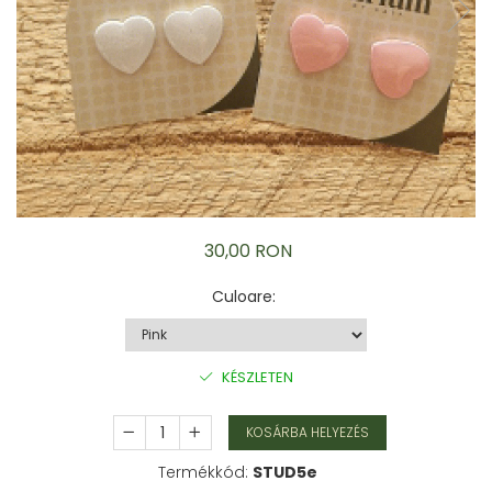
Karperec
Gyerek ékszerek
Nyaklánc / Medál
Barátság nyaklánc
Karperec
Haj kiegészítők
Kitűző
Ezüst ékszerek
Nyaklánc / Medál
30,00 RON
Fülbevaló
Ékszer szett
Culoare
:
Kitűző
Acél ékszerek
Nyaklánc / Medál
KÉSZLETEN
Fülbevaló
Ékszer szett
KOSÁRBA HELYEZÉS
Gyűrű
Termékkód:
STUD5e
Bokalánc