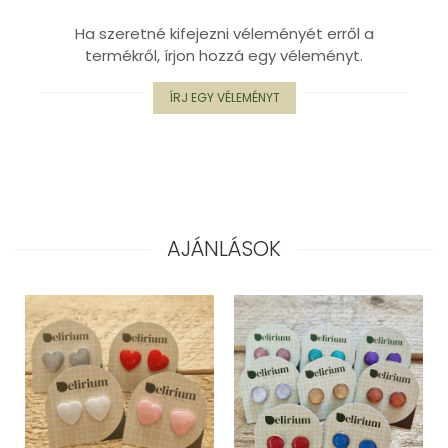
"NEM-papír" konyhai törlőkendő
Ha szeretné kifejezni véleményét erről a
Utazó evőeszköztartó
termékről, írjon hozzá egy véleményt.
Újrahasználható zöldség- és
gyümölcsös zsák
ÍRJ EGY VÉLEMÉNYT
Személyre szabott termékek
Ajándékutalvány
Kötött kiegészítők
Karácsonyi dekoráció
MINDEN Ékszer és Kiegészítő
AJÁNLÁSOK
MINDEN Környezettudatos Termék
MINDEN Személyre Szabott
Termék