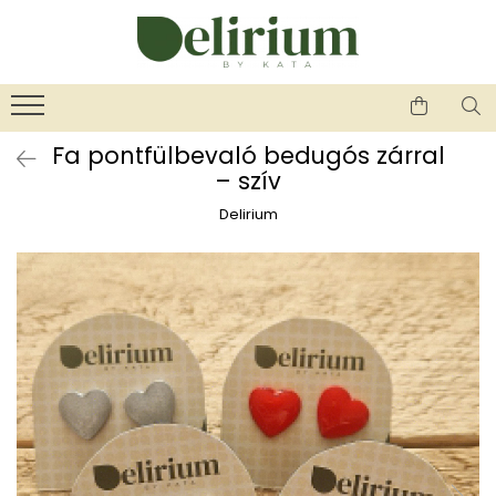
Üzlet
Ékszerek
Környezettudatos termékek
KEDVENCEIM KÖZÜL
Ékszerek és kiegészítők
Kenyérzsák
karbantartása és ápolása
Kozmetikai korong
ÚJ TERMÉKEK
Fa pontfülbevaló bedugós zárral
Ékszerek és kiegészítők garanciája
Méhviaszos csomagoló
– szív
Női ékszerek
Emlékőrzők - általános tudnivalók
Nasi tasi
Nyaklánc / Medál
Delirium
"NEM-papír" konyhai torlőkendő
Fülbevaló
Textil edény- és tányérhuzat
Gyűrű
Újraszalvéta szendvicsnek
Karperec
Kitűző
Ékszer szett
Gyöngy / Talizmán
Haj kiegészítők
Bokalánc
Férfi ékszerek
Nyaklánc / Medál