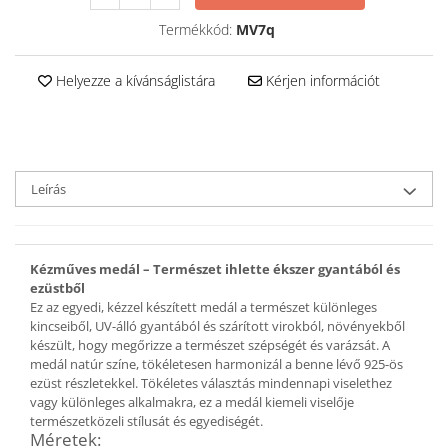
Ékszer szett
Gyűrű
Termékkód:
MV7q
Bokalánc
Karperec
Helyezze a kívánságlistára
Kérjen információt
Fém ötvözet ékszerek
Nyaklánc / Medál
Fülbevaló
Karperec
Leírás
Kitűző
Gyöngy / Talizmán
Haj kiegészítők
Kézműves medál – Természet ihlette ékszer gyantából és
ezüstből
Havasi gyopár ékszerek
Ez az egyedi, kézzel készített medál a természet különleges
Nyaklánc / Medál
kincseiből, UV-álló gyantából és szárított virokból, növényekből
készült, hogy megőrizze a természet szépségét és varázsát. A
Fülbevaló
medál natúr színe, tökéletesen harmonizál a benne lévő 925-ös
Ékszertartó
ezüst részletekkel. Tökéletes választás mindennapi viselethez
Ásvány ékszerek
vagy különleges alkalmakra, ez a medál kiemeli viselője
természetközeli stílusát és egyediségét.
Nyaklánc / Medál
Méretek: