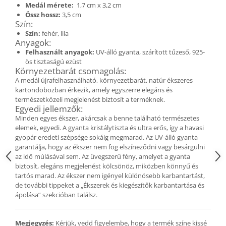
Fülbevaló
Medál mérete:
1,7 cm x 3,2 cm
Össz hossz:
3,5 cm
Karperec
Szín:
Ékszer szett
Szín:
fehér, lila
Anyagok:
Fa ékszerek
Felhasznált anyagok:
UV-álló gyanta, szárított tűzeső, 925-
Nyaklánc / Medál
ös tisztaságú ezüst
Környezetbarát csomagolás:
Fülbevaló
A medál újrafelhasználható, környezetbarát, natúr ékszeres
Ékszer szett
kartondobozban érkezik, amely egyszerre elegáns és
Karperec
természetközeli megjelenést biztosít a terméknek.
Egyedi jellemzők:
Fémmentes ékszerek
Minden egyes ékszer, akárcsak a benne található természetes
Karperec
elemek, egyedi. A gyanta kristálytiszta és ultra erős, így a havasi
gyopár eredeti szépsége sokáig megmarad. Az UV-álló gyanta
Egyéb kiegészítők
garantálja, hogy az ékszer nem fog elszíneződni vagy besárgulni
Ékszertartó
az idő múlásával sem. Az üvegszerű fény, amelyet a gyanta
biztosít, elegáns megjelenést kölcsönöz, miközben könnyű és
Könyvjelző
tartós marad. Az ékszer nem igényel különösebb karbantartást,
Kiegészítők
de további tippeket a „Ékszerek és kiegészítők karbantartása és
ápolása” szekcióban találsz.
Környezettudatos termékek
Kenyérzsák
Megjegyzés:
Kérjük, vedd figyelembe, hogy a termék színe kissé
Méhviaszos csomagoló