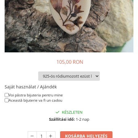
Nyaklánc / Medál
Karperec
Gyerek ékszerek
Nyaklánc / Medál
Barátság nyaklánc
Karperec
Haj kiegészítők
105,00 RON
Kitűző
Ezüst ékszerek
Nyaklánc / Medál
Saját használat / Ajándék
Fülbevaló
Voi păstra bijuteria pentru mine
Ékszer szett
Această bijuterie va fi un cadou
Kitűző
KÉSZLETEN
Acél ékszerek
Szállítási idő:
1-2 nap
Nyaklánc / Medál
Fülbevaló
KOSÁRBA HELYEZÉS