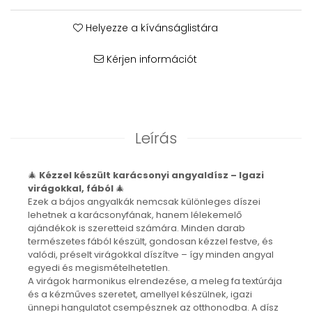
Karperec
Fém ötvözet ékszerek
Helyezze a kívánságlistára
Nyaklánc / Medál
Kérjen információt
Fülbevaló
Karperec
Kitűző
Gyöngy / Talizmán
Haj kiegészítők
Leírás
Havasi gyopár ékszerek
Nyaklánc / Medál
🎄
Kézzel készült karácsonyi angyaldísz – Igazi
Fülbevaló
virágokkal, fából
🎄
Ékszertartó
Ezek a bájos angyalkák nemcsak különleges díszei
lehetnek a karácsonyfának, hanem lélekemelő
Ásvány ékszerek
ajándékok is szeretteid számára. Minden darab
Nyaklánc / Medál
természetes fából készült, gondosan kézzel festve, és
Fülbevaló
valódi, préselt virágokkal díszítve – így minden angyal
egyedi és megismételhetetlen.
Karperec
A virágok harmonikus elrendezése, a meleg fa textúrája
Ékszer szett
és a kézműves szeretet, amellyel készülnek, igazi
Fa ékszerek
ünnepi hangulatot csempésznek az otthonodba. A dísz