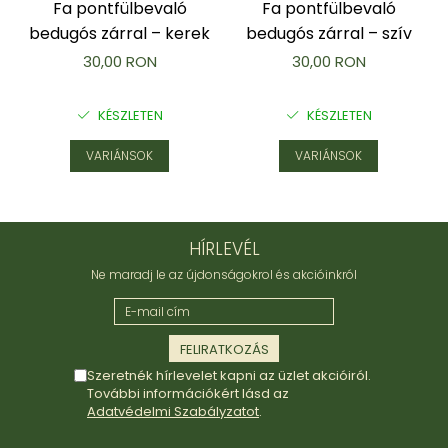
Fa pontfülbevaló
Fa pontfülbevaló
bedugós zárral – kerek
bedugós zárral – szív
30,00 RON
30,00 RON
KÉSZLETEN
KÉSZLETEN
VARIÁNSOK
VARIÁNSOK
HÍRLEVÉL
Ne maradj le az újdonságokrol és akcióinkról
Szeretnék hírlevelet kapni az üzlet akcióiról.
További információkért lásd az
Adatvédelmi Szabályzatot
.