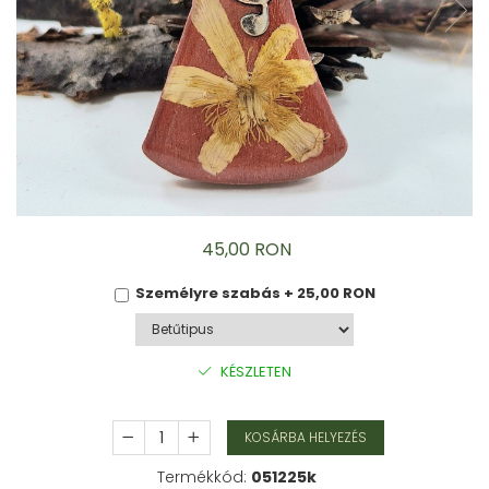
Karperec
Gyerek ékszerek
Nyaklánc / Medál
Barátság nyaklánc
Karperec
Haj kiegészítők
Kitűző
Ezüst ékszerek
Nyaklánc / Medál
45,00 RON
Fülbevaló
Ékszer szett
Személyre szabás + 25,00 RON
Kitűző
Acél ékszerek
KÉSZLETEN
Nyaklánc / Medál
Fülbevaló
Ékszer szett
KOSÁRBA HELYEZÉS
Gyűrű
Termékkód:
051225k
Bokalánc