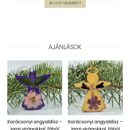
"NEM-papír" konyhai törlőkendő
ÍRJ EGY VÉLEMÉNYT
Utazó evőeszköztartó
Újrahasználható zöldség- és
gyümölcsös zsák
Személyre szabott termékek
Ajándékutalvány
AJÁNLÁSOK
Kötött kiegészítők
Karácsonyi dekoráció
MINDEN Ékszer és Kiegészítő
MINDEN Környezettudatos Termék
MINDEN Személyre Szabott
Termék
Karácsonyi angyaldísz –
Karácsonyi angyaldísz –
Igazi virágokkal, fából
Igazi virágokkal, fából