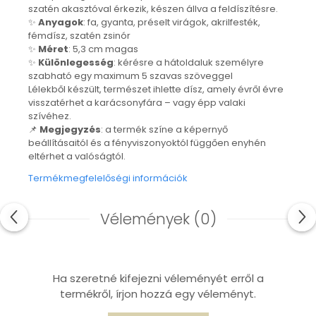
szatén akasztóval érkezik, készen állva a feldíszítésre.
Nyaklánc / Medál
✨
Anyagok
: fa, gyanta, préselt virágok, akrilfesték,
Fülbevaló
fémdísz, szatén zsinór
Ékszer szett
✨
Méret
: 5,3 cm magas
✨
Különlegesség
: kérésre a hátoldaluk személyre
Karperec
szabható egy maximum 5 szavas szöveggel
Fémmentes ékszerek
Lélekből készült, természet ihlette dísz, amely évről évre
Karperec
visszatérhet a karácsonyfára – vagy épp valaki
szívéhez.
Egyéb kiegészítők
📌
Megjegyzés
: a termék színe a képernyő
Ékszertartó
beállításaitól és a fényviszonyoktól függően enyhén
Könyvjelző
eltérhet a valóságtól.
Kiegészítők
Termékmegfelelőségi információk
Környezettudatos termékek
Kenyérzsák
Vélemények
(0)
Méhviaszos csomagoló
élelmiszereknek
Újraszalvéta szendvicsnek
Nasi - tasi
Ha szeretné kifejezni véleményét erről a
Kozmetikai korong
termékről, írjon hozzá egy véleményt.
Textil edény- és tányérhuzat