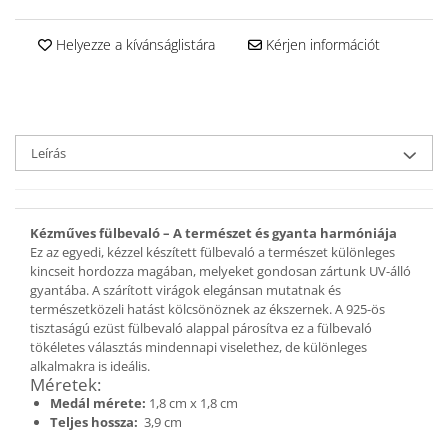
Ékszer szett
Gyűrű
Helyezze a kívánságlistára
Kérjen információt
Bokalánc
Karperec
Fém ötvözet ékszerek
Nyaklánc / Medál
Leírás
Fülbevaló
Karperec
Kitűző
Kézműves fülbevaló – A természet és gyanta harmóniája
Gyöngy / Talizmán
Ez az egyedi, kézzel készített fülbevaló a természet különleges
Haj kiegészítők
kincseit hordozza magában, melyeket gondosan zártunk UV-álló
gyantába. A szárított virágok elegánsan mutatnak és
Havasi gyopár ékszerek
természetközeli hatást kölcsönöznek az ékszernek. A 925-ös
Nyaklánc / Medál
tisztaságú ezüst fülbevaló alappal párosítva ez a fülbevaló
tökéletes választás mindennapi viselethez, de különleges
Fülbevaló
alkalmakra is ideális.
Ékszertartó
Méretek:
Ásvány ékszerek
Medál mérete:
1,8 cm x 1,8 cm
Teljes hossza:
3,9 cm
Nyaklánc / Medál