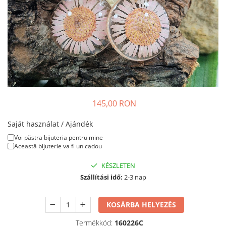
Nyaklánc / Medál
Karperec
Gyerek ékszerek
Nyaklánc / Medál
Barátság nyaklánc
Karperec
Haj kiegészítők
145,00 RON
Kitűző
Ezüst ékszerek
Saját használat / Ajándék
Nyaklánc / Medál
Voi păstra bijuteria pentru mine
Fülbevaló
Această bijuterie va fi un cadou
Ékszer szett
KÉSZLETEN
Kitűző
Szállítási idő:
2-3 nap
Acél ékszerek
Nyaklánc / Medál
KOSÁRBA HELYEZÉS
Fülbevaló
Termékkód:
160226C