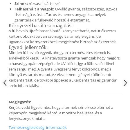
Fülbevaló
Színek:
rózsaszín, áttetsző
Felhasznált anyagok:
UV-álló gyanta, százszorszép, 925-ös
Karperec
tisztaságú ezüst – Tartós és nemes anyagok, amelyek
Ékszer szett
garantálják a fülbevaló hosszú élettartamát.
Környezetbarát csomagolás:
Fa ékszerek
A fülbevaló újrafelhasználható, környezetbarát, natúr ékszeres
Nyaklánc / Medál
kartondobozkába van csomagolva, amely elegáns, de
ugyanakkor környezetközeli megjelenést biztosít az ékszernek.
Fülbevaló
Egyedi jellemzők:
Ékszer szett
Minden fülbevaló egyedi, ahogyan a természetes elemek is,
Karperec
amelyekből készül. A kristálytiszta gyanta nemcsak hogy megőrzi
a havasi gyopár szépségét, de UV-álló is, így a fülbevaló idővel
Fémmentes ékszerek
sem sárgul meg. A gyanta üvegszerű fényt kölcsönöz, mégis
Karperec
könnyű és tartós marad. Az ékszer nem igényel különösebb
karbantartást, de további tippeket a „Karbantartás és garancia”
Egyéb kiegészítők
szekcióban találsz.
Ékszertartó
Könyvjelző
Megjegyzés:
Kiegészítők
Kérjük, vedd figyelembe, hogy a termék színe kissé eltérhet a
Környezettudatos termékek
képernyőn megjelenő képtől a monitor beállításai és a
fényviszonyok miatt.
Kenyérzsák
Termékmegfelelőségi információk
Méhviaszos csomagoló