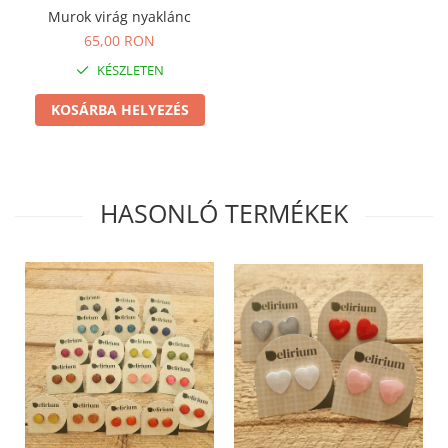
Termék
Murok virág nyaklánc
65,00 RON
KÉSZLETEN
KOSÁRBA HELYEZÉS
HASONLÓ TERMÉKEK