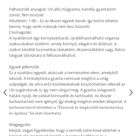
Fülbevaló
Felhasznált anyagok: UV-álló műgyanta, kamilla, gyantázott
Karperec
zsinór, fém ötvözet
Ékszer szett
Készleten: 1 db – Ez az ékszer egyedi darab, így biztos lehetsz
Fa ékszerek
benne, hogy senki másnak nem lesz hasonló.
Csomagolás:
Nyaklánc / Medál
A nyakláncot egy környezetbarát, újrafelhasználható organza
Fülbevaló
zsákocskában küldöm, amely könnyű, elegáns és átlátszó. A
zsákot később kozmetikai táskaként, ékszerzsákként vagy illatos
Ékszer szett
tárgyak tárolására is felhasználhatod.
Karperec
Egyedi jellemzők:
Fémmentes ékszerek
Ez a nyaklánc egyedi, akárcsak a természetes elem, amelyből
Karperec
készült. A kristálytiszta gyanta nemcsak megőrzi a virág
szépségét, de ultra erős kivitelezésének köszönhetően ellenáll az
Egyéb kiegészítők
UV-sugárzásnak is, így nem sárgul meg. A gyanta üvegszerű
Ékszertartó
hatást nyújt, de sokkal könnyebb és tartósabb. Az ékszer
karbantartást nem igényel, így évekig megőrzi eredeti állapotát.
A
Könyvjelző
karbantartásról bővebben a "Ékszerek és kiegészítők karbantartása
Kiegészítők
és ápolása" fül alatt olvashatsz
Környezettudatos termékek
Megjegyzés:
Kenyérzsák
Kérjük, vegye figyelembe, hogy a termék színe kissé eltérhet a
Méhviaszos csomagoló