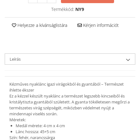
Ékszer szett
Gyűrű
Termékkód:
NY9
Bokalánc
Karperec
Helyezze a kívánságlistára
Kérjen információt
Fém ötvözet ékszerek
Nyaklánc / Medál
Fülbevaló
Karperec
Leírás
Kitűző
Gyöngy / Talizmán
Haj kiegészítők
Kézműves nyaklánc igazi virágokból és gyantából – Természet
ihlette ékszer
Havasi gyopár ékszerek
Ez a kézzel készült nyaklánc a természet legszebb kincseiből és
Nyaklánc / Medál
kristálytiszta gyantából született. A gyanta tökéletesen megőrzi a
természetes virág szépségét, miközben védelmet nyújt a
Fülbevaló
mindennapi viselés során.
Ékszertartó
Méretek:
Ásvány ékszerek
Medál mérete: 4 cm x 4 cm
Lánc hossza: 45+5 cm
Nyaklánc / Medál
Szín: fehér, narancssárga