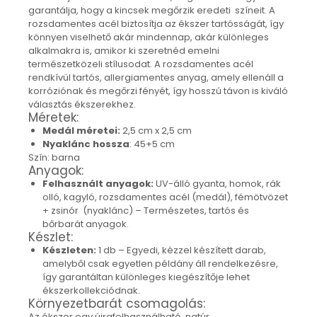
garantálja, hogy a kincsek megőrzik eredeti színeit. A
Nyaklánc / Medál
rozsdamentes acél biztosítja az ékszer tartósságát, így
Fülbevaló
könnyen viselhető akár mindennap, akár különleges
Ékszer szett
alkalmakra is, amikor ki szeretnéd emelni
Karperec
természetközeli stílusodat. A rozsdamentes acél
rendkívül tartós, allergiamentes anyag, amely ellenáll a
Fémmentes ékszerek
korróziónak és megőrzi fényét, így hosszú távon is kiváló
Karperec
választás ékszerekhez.
Méretek:
Egyéb kiegészítők
Medál méretei:
2,5 cm x 2,5 cm
Ékszertartó
Nyaklánc hossza
: 45+5 cm
Könyvjelző
Szín: barna
Anyagok:
Kiegészítők
Felhasznált anyagok:
UV-álló gyanta, homok, rák
Környezettudatos termékek
olló, kagyló, rozsdamentes acél (medál), fémötvözet
Kenyérzsák
+ zsinór (nyaklánc) – Természetes, tartós és
bőrbarát anyagok.
Méhviaszos csomagoló
Készlet:
élelmiszereknek
Készleten:
1 db – Egyedi, kézzel készített darab,
Újraszalvéta szendvicsnek
amelyből csak egyetlen példány áll rendelkezésre,
Nasi - tasi
így garantáltan különleges kiegészítője lehet
ékszerkollekciódnak.
Kozmetikai korong
Környezetbarát csomagolás:
Textil edény- és tányérhuzat
Az ékszer egy újrafelhasználható, natúr