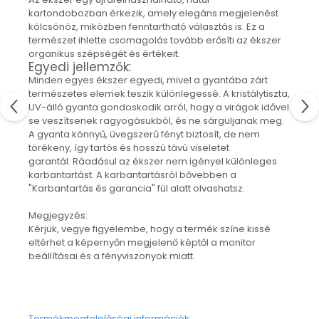
"NEM-papír" konyhai törlőkendő
kartondobozban érkezik, amely elegáns megjelenést
Utazó evőeszköztartó
kölcsönöz, miközben fenntartható választás is. Ez a
természet ihlette csomagolás tovább erősíti az ékszer
Újrahasználható zöldség- és
organikus szépségét és értékeit.
gyümölcsös zsák
Egyedi jellemzők:
Személyre szabott termékek
Minden egyes ékszer egyedi, mivel a gyantába zárt
Ajándékutalvány
természetes elemek teszik különlegessé. A kristálytiszta,
UV-álló gyanta gondoskodik arról, hogy a virágok idővel
Kötött kiegészítők
se veszítsenek ragyogásukból, és ne sárguljanak meg.
Karácsonyi dekoráció
A gyanta könnyű, üvegszerű fényt biztosít, de nem
törékeny, így tartós és hosszú távú viseletet
MINDEN Ékszer és Kiegészítő
garantál. Ráadásul az ékszer nem igényel különleges
karbantartást. A karbantartásról bővebben a
MINDEN Környezettudatos Termék
"Karbantartás és garancia" fül alatt olvashatsz.
MINDEN Személyre Szabott
Termék
Megjegyzés:
Kérjük, vegye figyelembe, hogy a termék színe kissé
eltérhet a képernyőn megjelenő képtől a monitor
beállításai és a fényviszonyok miatt.
Termékmegfelelőségi információk