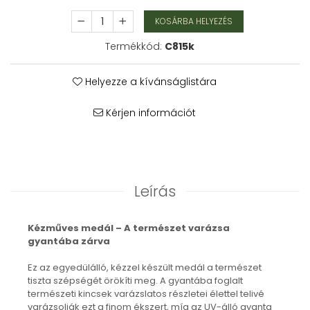
Karperec
KOSÁRBA HELYEZÉS
Fém ötvözet ékszerek
Termékkód:
C815k
Nyaklánc / Medál
Fülbevaló
Karperec
Helyezze a kívánságlistára
Kitűző
Kérjen információt
Gyöngy / Talizmán
Haj kiegészítők
Havasi gyopár ékszerek
Nyaklánc / Medál
Fülbevaló
Leírás
Ékszertartó
Ásvány ékszerek
Kézműves medál – A természet varázsa
Nyaklánc / Medál
gyantába zárva
Fülbevaló
Ez az egyedülálló, kézzel készült medál a természet
Karperec
tiszta szépségét örökíti meg. A gyantába foglalt
Ékszer szett
természeti kincsek varázslatos részletei élettel telivé
Fa ékszerek
varázsolják ezt a finom ékszert, míg az UV-álló gyanta