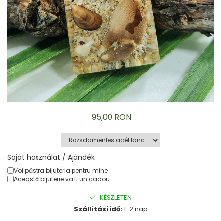
Karperec
Gyerek ékszerek
Nyaklánc / Medál
Barátság nyaklánc
Karperec
Haj kiegészítők
Kitűző
Ezüst ékszerek
Nyaklánc / Medál
95,00 RON
Fülbevaló
Ékszer szett
Kitűző
Acél ékszerek
Saját használat / Ajándék
Nyaklánc / Medál
Voi păstra bijuteria pentru mine
Această bijuterie va fi un cadou
Fülbevaló
Ékszer szett
KÉSZLETEN
Gyűrű
Szállítási idő:
1-2 nap
Bokalánc