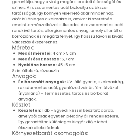
garantálja, hogy a virág megőrzi eredeti élénkségét és
Nyaklánc / Medál
színeit. A rozsdamentes acél biztosítja az ékszer
Fülbevaló
tartósságát, így könnyen viselhető akár mindennap,
akár különleges alkalmakra is, amikor ki szeretnéd
Ékszer szett
emelni természetközeli stílusodat. A rozsdamentes acél
Karperec
rendkívül tartós, allergiamentes anyag, amely ellenáll a
Fémmentes ékszerek
korróziónak és megőrzi fényét, így hosszú távon is kiváló
választás ékszerekhez.
Karperec
Méretek:
Egyéb kiegészítők
Medál méretei:
4 cm x 5 cm
Medál össz hossza:
5,7 cm
Ékszertartó
Nyaklánc hossza:
45+5 cm
Könyvjelző
Szín: áttetsző, rózsaszín
Kiegészítők
Anyagok:
Környezettudatos termékek
Felhasznált anyagok:
UV-álló gyanta, szalmavirág,
rozsdamentes acél, gyantázott zsinór, fém ötvözet
Kenyérzsák
(nyaklánc) – Természetes, tartós és bőrbarát
Méhviaszos csomagoló
anyagok.
élelmiszereknek
Készlet:
Újraszalvéta szendvicsnek
Készleten:
1 db – Egyedi, kézzel készített darab,
amelyből csak egyetlen példány áll rendelkezésre,
Nasi - tasi
így garantáltan különleges kiegészítője lehet
Kozmetikai korong
ékszerkollekciódnak.
Textil edény- és tányérhuzat
Környezetbarát csomagolás: