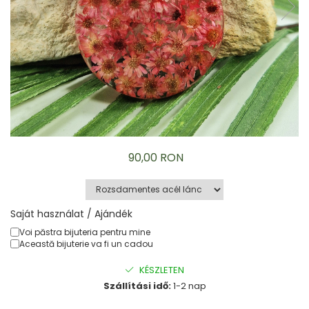
Karperec
Gyerek ékszerek
Nyaklánc / Medál
Barátság nyaklánc
Karperec
Haj kiegészítők
Kitűző
Ezüst ékszerek
Nyaklánc / Medál
90,00 RON
Fülbevaló
Ékszer szett
Kitűző
Saját használat / Ajándék
Acél ékszerek
Voi păstra bijuteria pentru mine
Nyaklánc / Medál
Această bijuterie va fi un cadou
Fülbevaló
Ékszer szett
KÉSZLETEN
Gyűrű
Szállítási idő:
1-2 nap
Bokalánc