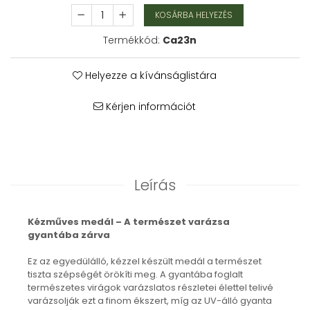
Karperec
KOSÁRBA HELYEZÉS
Fém ötvözet ékszerek
Termékkód:
Ca23n
Nyaklánc / Medál
Fülbevaló
Helyezze a kívánságlistára
Karperec
Kitűző
Kérjen információt
Gyöngy / Talizmán
Haj kiegészítők
Havasi gyopár ékszerek
Nyaklánc / Medál
Leírás
Fülbevaló
Ékszertartó
Ásvány ékszerek
Kézműves medál – A természet varázsa
gyantába zárva
Nyaklánc / Medál
Fülbevaló
Ez az egyedülálló, kézzel készült medál a természet
Karperec
tiszta szépségét örökíti meg. A gyantába foglalt
Ékszer szett
természetes virágok varázslatos részletei élettel telivé
varázsolják ezt a finom ékszert, míg az UV-álló gyanta
Fa ékszerek