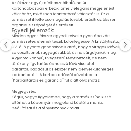
Az ékszer egy újrafelhasználható, natúr
"NEM-papír" konyhai törlőkendő
kartondobozban érkezik, amely elegáns megjelenést
Utazó evőeszköztartó
kölcsönöz, miközben fenntartható választás is. Ez a
Újrahasználható zöldség- és
természet ihlette csomagolás tovább erősíti az ékszer
gyümölcsös zsák
organikus szépségét és értékeit.
Személyre szabott termékek
Egyedi jellemzők:
Minden egyes ékszer egyedi, mivel a gyantába zárt
Ajándékutalvány
természetes elemek teszik különlegessé. A kristálytiszta,
Kötött kiegészítők
UV-álló gyanta gondoskodik arról, hogy a virágok idővel
se veszítsenek ragyogásukból, és ne sárguljanak meg.
Karácsonyi dekoráció
A gyanta könnyű, üvegszerű fényt biztosít, de nem
MINDEN Ékszer és Kiegészítő
törékeny, így tartós és hosszú távú viseletet
garantál. Ráadásul az ékszer nem igényel különleges
MINDEN Környezettudatos Termék
karbantartást. A karbantartásról bővebben a
MINDEN Személyre Szabott
"Karbantartás és garancia" fül alatt olvashatsz.
Termék
Megjegyzés:
Kérjük, vegye figyelembe, hogy a termék színe kissé
eltérhet a képernyőn megjelenő képtől a monitor
beállításai és a fényviszonyok miatt.