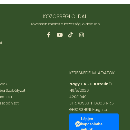
KÖZÖSSÉGI OLDAL
Kövessen minket a közösségi oldalakon
bi
KERESKEDELMI ADATOK
Módok
Nagy L.A.-K. Katalin ÎI
tési Szabályzat
F19/5/2020
arancia
42081949
szabályzat
STR. KOSSUTH LAJOS, NR.5
GHEORGHENI, Harghita
Lépjen
kapcsolatba
velünk