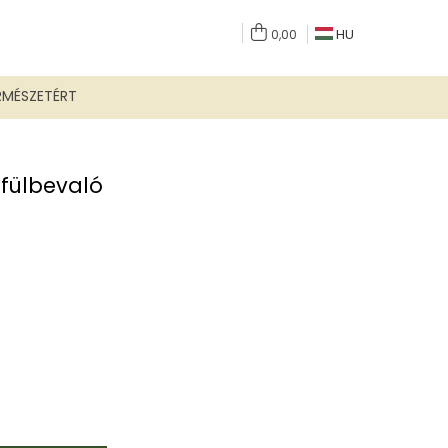
HU
0,00
RMÉSZETÉRT
 fülbevaló