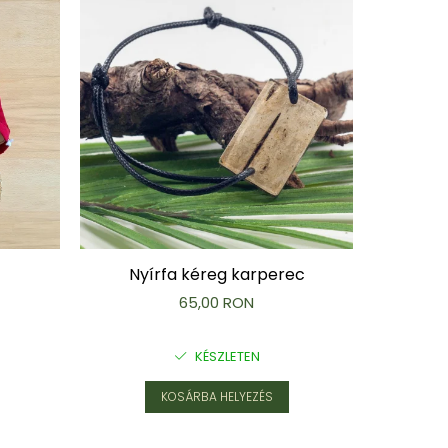
Nyírfa kéreg karperec
Mé
élelmi
65,00 RON
KÉSZLETEN
KOSÁRBA HELYEZÉS