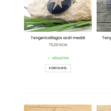
"NEM-papír" konyhai törlőkendő
Utazó evőeszköztartó
Újrahasználható zöldség- és
gyümölcsös zsák
Személyre szabott termékek
Ajándékutalvány
Tengericsillagos acél medál
Teng
Kötött kiegészítők
75,00 RON
Karácsonyi dekoráció
MINDEN Ékszer és Kiegészítő
KÉSZLETEN
MINDEN Környezettudatos Termék
MINDEN Személyre Szabott
KONFIGURÁL
Termék