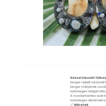
Karperec
Gyerek ékszerek
Nyaklánc / Medál
Barátság nyaklánc
Karperec
Haj kiegészítők
Kitűző
Ezüst ékszerek
Nyaklánc / Medál
Fülbevaló
Ékszer szett
Kitűző
Acél ékszerek
Kézzel készült fülbe
Nyaklánc / Medál
tenger rejtett varázsát 
Fülbevaló
tenger mélyének csodá
különleges világát idéz
Ékszer szett
A rozsdamentes acél ta
Gyűrű
különleges alkalmakra i
Bokalánc
📏
Méretek
: