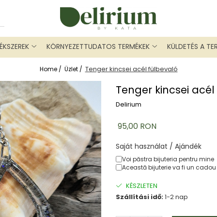
ÉKSZEREK
KÖRNYEZETTUDATOS TERMÉKEK
KÜLDETÉS A TE
Tenger kincsei acél fülbevaló
Home /
Üzlet /
Tenger kincsei acél
Delirium
95,00 RON
Saját használat / Ajándék
Voi păstra bijuteria pentru mine
Această bijuterie va fi un cadou
KÉSZLETEN
Szállítási idő:
1-2 nap