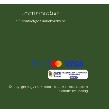
ÜGYFÉLSZOLGÁLAT
contact@deliriumbykata.ro
©Copyright Nagy L.A.-K. Katalin ÎI 2026
E-kereskedelem
platform by Gomag