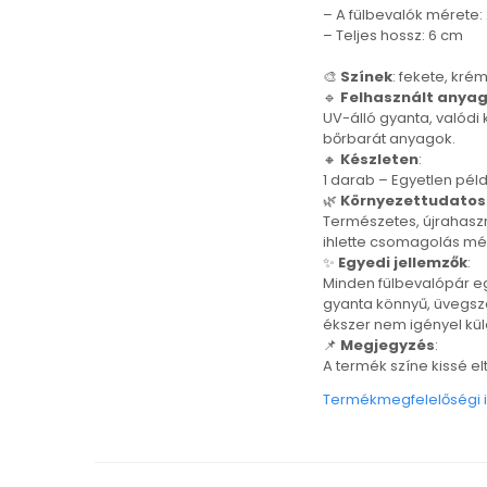
Karperec
– A fülbevalók mérete: 
– Teljes hossz: 6 cm
Fém ötvözet ékszerek
Nyaklánc / Medál
🎨
Színek
: fekete, kré
🔹
Felhasznált anya
Fülbevaló
UV-álló gyanta, valódi
Karperec
bőrbarát anyagok.
Kitűző
🔸
Készleten
:
Gyöngy / Talizmán
1 darab – Egyetlen péld
🌿
Környezettudato
Haj kiegészítők
Természetes, újrahasz
Havasi gyopár ékszerek
ihlette csomagolás mé
Nyaklánc / Medál
✨
Egyedi jellemzők
:
Minden fülbevalópár eg
Fülbevaló
gyanta könnyű, üvegszer
Ékszertartó
ékszer nem igényel külö
Ásvány ékszerek
📌
Megjegyzés
:
A termék színe kissé el
Nyaklánc / Medál
Fülbevaló
Termékmegfelelőségi 
Karperec
Ékszer szett
Fa ékszerek