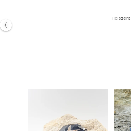
Nyaklánc / Medál
Fülbevaló
Ha szere
Ékszer szett
Karperec
Fémmentes ékszerek
Karperec
Egyéb kiegészítők
Ékszertartó
Könyvjelző
Kiegészítők
Környezettudatos termékek
Kenyérzsák
Méhviaszos csomagoló
élelmiszereknek
Újraszalvéta szendvicsnek
Nasi - tasi
Kozmetikai korong
Textil edény- és tányérhuzat