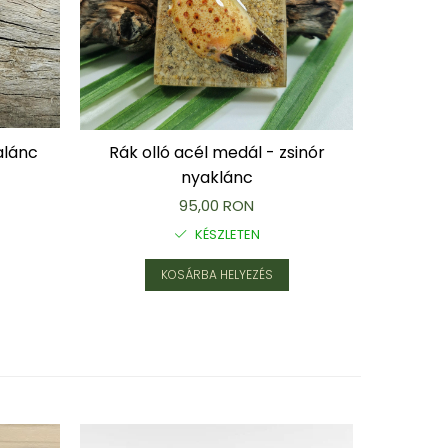
alánc
Rák olló acél medál - zsinór
Tengeri
nyaklánc
95,00 RON
KÉSZLETEN
KOSÁRBA HELYEZÉS