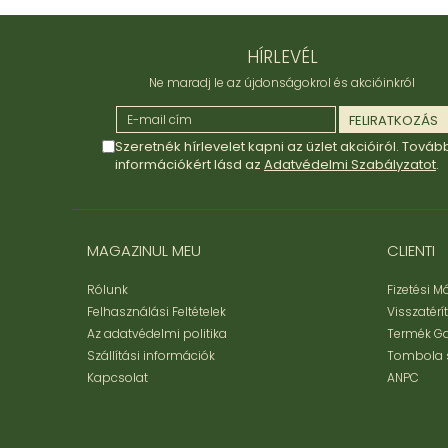
HÍRLEVÉL
Ne maradj le az újdonságokrol és akcióinkról
Szeretnék hírlevelet kapni az üzlet akcióiról. Továb
információkért lásd az
Adatvédelmi Szabályzatot
.
MAGAZINUL MEU
CLIENTI
Rólunk
Fizetési 
Felhasználási Feltételek
Visszatérí
Az adatvédelmi politika
Termék G
Szállítási információk
Tombola 
Kapcsolat
ANPC