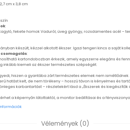
2,7 cm x 3,8 cm
mszín
gok
:
 kagyló, fekete homok Vaduról, üveg gyöngy, rozsdamentes acél – te
ányban készült, kézzel alkotott ékszer. Igazi tengeri kincs a saját kol
s csomagolás
:
nosítható kartondobozban érkezik, amely egyszerre elegáns és fenn
g inkább kiemeli az ékszer természetes szépségét.
yedi, hiszen a gyantába zárt természetes elemek nem ismétlődnek. A 
ű hatást kelt, de nem törékeny – hosszú távon is kényelmes és tartós 
nleges karbantartást – részletekért lásd a „Ékszerek és kiegészítők 
térhet a képernyőn látottaktól, a monitor beállításai és a fényviszonyo
információk
Vélemények
(0)