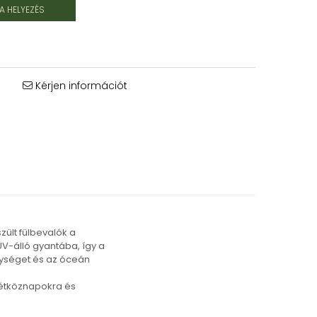
 HELYEZÉS
Kérjen információt
zült fülbevalók a
 UV-álló gyantába, így a
lységet és az óceán
 hétköznapokra és