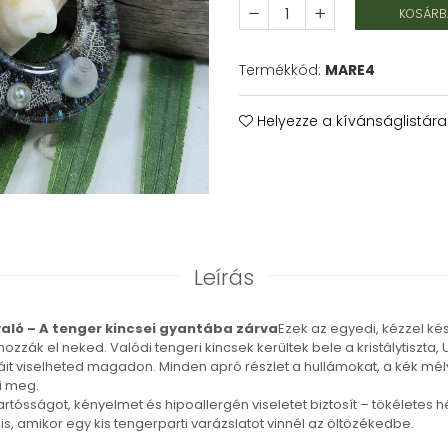
KOSÁRBA
Termékkód:
MARE4
Helyezze a kívánságlistára
Leírás
való – A tenger kincsei gyantába zárva
Ezek az egyedi, kézzel kés
hozzák el neked. Valódi tengeri kincsek kerültek bele a kristálytiszta,
it viselheted magadon. Minden apró részlet a hullámokat, a kék mé
i meg.
rtósságot, kényelmet és hipoallergén viseletet biztosít – tökéletes
s, amikor egy kis tengerparti varázslatot vinnél az öltözékedbe.