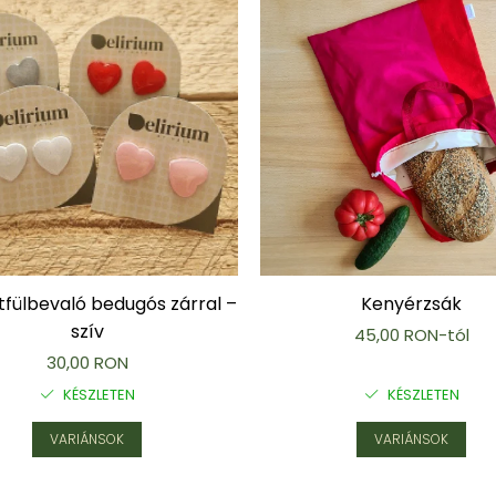
tfülbevaló bedugós zárral –
Kenyérzsák
szív
45,00 RON-tól
30,00 RON
KÉSZLETEN
KÉSZLETEN
VARIÁNSOK
VARIÁNSOK