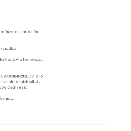
rmészetes, tartós és
lekciódba.
tartható – a természet
kristálytiszta, UV-álló
viseletet biztosít. Az
ápolása” részt.
k miatt.