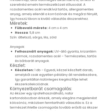
Nyaklánc / Medál
szeretnéd emelni természetközeli stílusodat. A
rozsdamentes acél rendkívül tartós, allergiamentes
Fülbevaló
anyag, amely ellenáll a korróziónak és megőrzi fényét,
Ékszer szett
így hosszú távon is kiváló választás ékszerekhez.
Karperec
Méretek:
Fülbevaló mérete:
4 cm x 4 cm
Fémmentes ékszerek
Hossza
: 5,8 cm
Karperec
Szín: áttetsző, sárga, lila, zöld
Egyéb kiegészítők
Anyagok:
Ékszertartó
Felhasznált anyagok:
UV-álló gyanta, krizantém
Könyvjelző
szirmok, rozsdamentes acél – Természetes, tartós
Kiegészítők
és bőrbarát anyagok.
Készlet:
Környezettudatos termékek
Készleten:
1 db – Egyedi, kézzel készített darab,
Kenyérzsák
amelyből csak egyetlen példány áll rendelkezésre,
Méhviaszos csomagoló
így garantáltan különleges kiegészítője lehet
élelmiszereknek
ékszerkollekciódnak.
Környezetbarát csomagolás:
Újraszalvéta szendvicsnek
Az ékszer egy újrafelhasználható, natúr
Nasi - tasi
kartondobozban érkezik, amely elegáns megjelenést
Kozmetikai korong
kölcsönöz, miközben fenntartható választás is. Ez a
természet ihlette csomagolás tovább erősíti az ékszer
Textil edény- és tányérhuzat