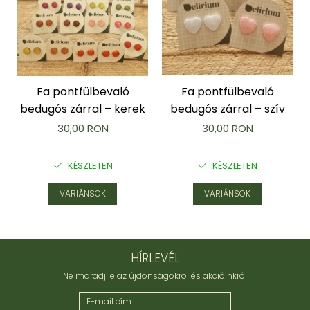
Fa pontfülbevaló
Fa pontfülbevaló
bedugós zárral – kerek
bedugós zárral – szív
30,00 RON
30,00 RON
KÉSZLETEN
KÉSZLETEN
VARIÁNSOK
VARIÁNSOK
HÍRLEVÉL
Ne maradj le az újdonságokrol és akcióinkról