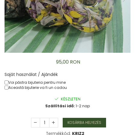
Karperec
Gyerek ékszerek
Nyaklánc / Medál
Barátság nyaklánc
Karperec
Haj kiegészítők
Kitűző
Ezüst ékszerek
95,00 RON
Nyaklánc / Medál
Fülbevaló
Saját használat / Ajándék
Ékszer szett
Voi păstra bijuteria pentru mine
Kitűző
Această bijuterie va fi un cadou
Acél ékszerek
KÉSZLETEN
Nyaklánc / Medál
Szállítási idő:
1-2 nap
Fülbevaló
Ékszer szett
KOSÁRBA HELYEZÉS
Gyűrű
Bokalánc
Termékkód:
KRIZ2