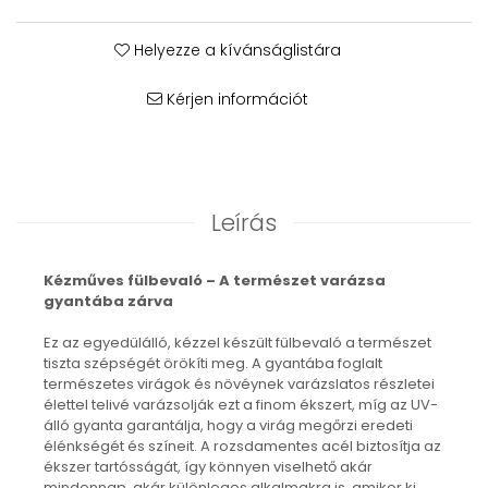
Karperec
Fém ötvözet ékszerek
Helyezze a kívánságlistára
Nyaklánc / Medál
Fülbevaló
Kérjen információt
Karperec
Kitűző
Gyöngy / Talizmán
Haj kiegészítők
Leírás
Havasi gyopár ékszerek
Nyaklánc / Medál
Kézműves fülbevaló – A természet varázsa
Fülbevaló
gyantába zárva
Ékszertartó
Ásvány ékszerek
Ez az egyedülálló, kézzel készült fülbevaló a természet
tiszta szépségét örökíti meg. A gyantába foglalt
Nyaklánc / Medál
természetes virágok és növéynek varázslatos részletei
Fülbevaló
élettel telivé varázsolják ezt a finom ékszert, míg az UV-
Karperec
álló gyanta garantálja, hogy a virág megőrzi eredeti
élénkségét és színeit. A rozsdamentes acél biztosítja az
Ékszer szett
ékszer tartósságát, így könnyen viselhető akár
Fa ékszerek
mindennap, akár különleges alkalmakra is, amikor ki