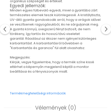
organikus szépségét és értékeit.
"NEM-papír" konyhai törlőkendő
Egyedi jellemzők:
Utazó evőeszköztartó
Minden egyes fülbevaló egyedi, mivel a gyantába zárt
Újrahasználható zöldség- és
természetes elemek teszik különlegessé. A kristálytiszta,
gyümölcsös zsák
UV-álló gyanta gondoskodik arról, hogy a virágok idővel
se veszítsenek ragyogásukból, és ne sárguljanak meg.
Személyre szabott termékek
A gyanta könnyű, üvegszerű fényt biztosít, de nem
Ajándékutalvány
törékeny, így tartós és hosszú távú viseletet
garantál. Ráadásul az ékszer nem igényel különleges
Kötött kiegészítők
karbantartást. A karbantartásról bővebben a
Karácsonyi dekoráció
"Karbantartás és garancia" fül alatt olvashatsz.
MINDEN Ékszer és Kiegészítő
Megjegyzés:
MINDEN Környezettudatos Termék
Kérjük, vegye figyelembe, hogy a termék színe kissé
eltérhet a képernyőn megjelenő képtől a monitor
MINDEN Személyre Szabott
beállításai és a fényviszonyok miatt.
Termék
Termékmegfelelőségi információk
Vélemények
(0)