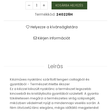
Karperec
KOSÁRBA HELYEZÉS
Fém ötvözet ékszerek
Termékkód:
240226H
Nyaklánc / Medál
Fülbevaló
Helyezze a kívánságlistára
Karperec
Kitűző
Kérjen információt
Gyöngy / Talizmán
Haj kiegészítők
Havasi gyopár ékszerek
Nyaklánc / Medál
Leírás
Fülbevaló
Ékszertartó
Ásvány ékszerek
Kézműves nyaklánc szárított tengeri csillagból és
gyantából – Természet ihlette ékszer
Nyaklánc / Medál
Ez a kézzel készült nyaklánc a természet legszebb
Fülbevaló
kincseiből és kristálytiszta gyantából született. A gyanta
Karperec
tökéletesen megőrzi a természetes virág szépségét,
Ékszer szett
miközben védelmet nyújt a mindennapi viselés során. A
fém ötvözetű lánc elegáns, mégis időtálló megjelenést
Fa ékszerek