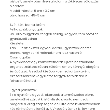
biztosít, amely bármilyen alkalomra tökéletes választás.
Nyaklánc / Medál
Méretek:
Fülbevaló
Medál mérete: 5 cm x 3,7 cm
Lánc hossza: 45+5 cm
Ékszer szett
Karperec
Szín: kék, barna, krém
Fémmentes ékszerek
Felhasznált anyagok:
UV-álló műgyanta, tengeri csillag, kagylók, fém ötvözet,
Karperec
gyantázott zsinór
Egyéb kiegészítők
Készleten:
Ékszertartó
1 db – Ez az ékszer egyedi darab, így biztos lehetsz
benne, hogy senki másnak nem lesz hasonló.
Könyvjelző
Csomagolás:
Kiegészítők
A nyakláncot egy környezetbarát, újrafelhasználható
Környezettudatos termékek
organza zsákocskában küldöm, amely könnyű, elegáns
és átlátszó. A zsákot később kozmetikai táskaként,
Kenyérzsák
ékszerzsákként vagy illatos tárgyak tárolására is
Méhviaszos csomagoló
felhasználhatod.
élelmiszereknek
Újraszalvéta szendvicsnek
Egyedi jellemzők:
Ez a nyaklánc egyedi, akárcsak a természetes elem,
Nasi - tasi
amelyből készült. A kristálytiszta gyanta nemcsak
Kozmetikai korong
megőrzi a virág szépségét, de ultra erős kivitelezésének
Textil edény- és tányérhuzat
köszönhetően ellenáll az UV-sugárzásnak is, így nem