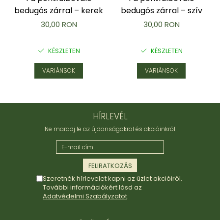
bedugós zárral – kerek
bedugós zárral – szív
30,00 RON
30,00 RON
KÉSZLETEN
KÉSZLETEN
VARIÁNSOK
VARIÁNSOK
HÍRLEVÉL
Ne maradj le az újdonságokrol és akcióinkról
Szeretnék hírlevelet kapni az üzlet akcióiról.
További információkért lásd az
Adatvédelmi Szabályzatot
.