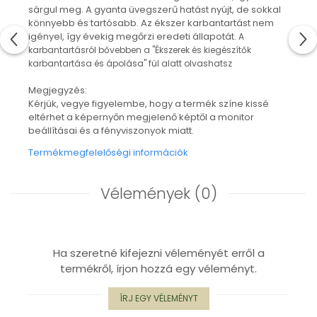
"NEM-papír" konyhai törlőkendő
sárgul meg. A gyanta üvegszerű hatást nyújt, de sokkal
könnyebb és tartósabb. Az ékszer karbantartást nem
Utazó evőeszköztartó
igényel, így évekig megőrzi eredeti állapotát.
A
Újrahasználható zöldség- és
karbantartásról bővebben a "Ékszerek és kiegészítők
gyümölcsös zsák
karbantartása és ápolása" fül alatt olvashatsz
Személyre szabott termékek
Megjegyzés:
Ajándékutalvány
Kérjük, vegye figyelembe, hogy a termék színe kissé
Kötött kiegészítők
eltérhet a képernyőn megjelenő képtől a monitor
beállításai és a fényviszonyok miatt.
Karácsonyi dekoráció
Termékmegfelelőségi információk
MINDEN Ékszer és Kiegészítő
MINDEN Környezettudatos Termék
Vélemények
(0)
MINDEN Személyre Szabott
Termék
Ha szeretné kifejezni véleményét erről a
termékről, írjon hozzá egy véleményt.
ÍRJ EGY VÉLEMÉNYT