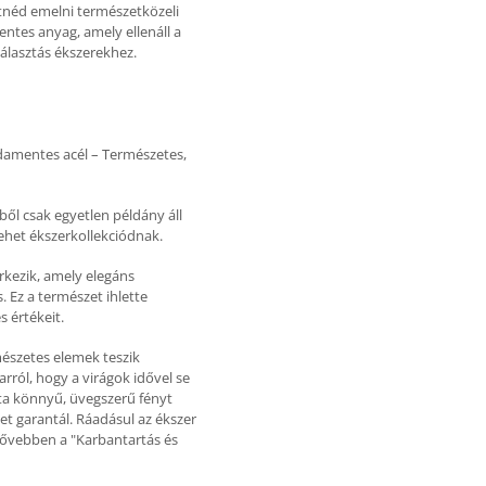
etnéd emelni természetközeli
entes anyag, amely ellenáll a
választás ékszerekhez.
sdamentes acél – Természetes,
ből csak egyetlen példány áll
lehet ékszerkollekciódnak.
rkezik, amely elegáns
 Ez a természet ihlette
 értékeit.
mészetes elemek teszik
arról, hogy a virágok idővel se
ta könnyű, üvegszerű fényt
tet garantál. Ráadásul az ékszer
bővebben a "Karbantartás és