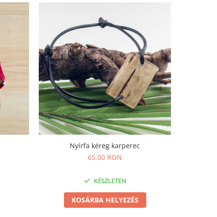
Nyírfa kéreg karperec
Méhviszos
65,00 RON
KÉSZLETEN
KOSÁRBA HELYEZÉS