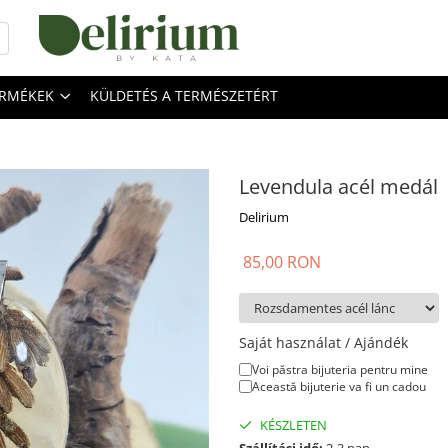
ERMÉKEK
KÜLDETÉS A TERMÉSZETÉRT
Levendula acél medál
Delirium
85,00 RON
Saját használat / Ajándék
Voi păstra bijuteria pentru mine
Această bijuterie va fi un cadou
KÉSZLETEN