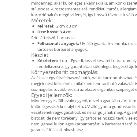
Ékszer szett
mindennap, akár különleges alkalmakra is, amikor ki szer
Gyűrű
stílusodat. A rozsdamentes acél rendkívül tartós, allergiam
korróziónak és megőrzi fényét, így hosszú távon is kiváló 
Bokalánc
Méretek:
Karperec
Méretei:
2 cm x 3 cm
Fém ötvözet ékszerek
Össz hossz: 3,4
cm
Szín: áttetsző, barnás lila
Nyaklánc / Medál
Felhasznált anyagok:
UV-álló gyanta, levendula, roz
Fülbevaló
tartós és bőrbarát anyagok.
Készlet:
Karperec
Készleten:
1 db – Egyedi, kézzel készített darab, amely
Kitűző
rendelkezésre, így garantáltan különleges kiegészítője 
Környezetbarát csomagolás:
Gyöngy / Talizmán
Az ékszer egy újrafelhasználható, natúr kartondobozban é
Haj kiegészítők
megjelenést kölcsönöz, miközben fenntartható választás is.
Havasi gyopár ékszerek
csomagolás tovább erősíti az ékszer organikus szépségét és
Egyedi jellemzők:
Nyaklánc / Medál
Minden egyes fülbevaló egyedi, mivel a gyantába zárt ter
Fülbevaló
különlegessé. A kristálytiszta, UV-álló gyanta gondoskodik 
veszítsenek ragyogásukból, és ne sárguljanak meg. A gyan
Ékszertartó
biztosít, de nem törékeny, így tartós és hosszú távú visele
Ásvány ékszerek
nem igényel különleges karbantartást. A karbantartásról 
garancia" fül alatt olvashatsz.
Nyaklánc / Medál