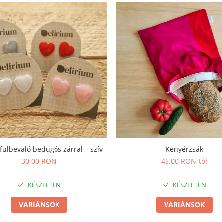
fülbevaló bedugós zárral – szív
Kenyérzsák
30,00 RON
45,00 RON-tól
KÉSZLETEN
KÉSZLETEN
VARIÁNSOK
VARIÁNSOK