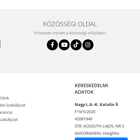
KÖZÖSSÉGI OLDAL
Kövessen minket a közösségi oldalakon
KERESKEDELMI
ADATOK
Módok
Nagy L.A.-K. Katalin ÎI
tési Szabályzat
F19/5/2020
rancia
42081949
zabályzat
STR. KOSSUTH LAJOS, NR.5
GHEORGHENI, Harghita