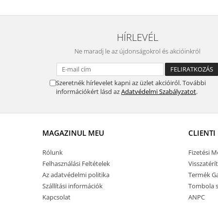
HÍRLEVÉL
Ne maradj le az újdonságokrol és akcióinkról
Szeretnék hírlevelet kapni az üzlet akcióiról. További
információkért lásd az
Adatvédelmi Szabályzatot
.
MAGAZINUL MEU
CLIENTI
Rólunk
Fizetési 
Felhasználási Feltételek
Visszatérí
Az adatvédelmi politika
Termék Ga
Szállítási információk
Tombola s
Kapcsolat
ANPC