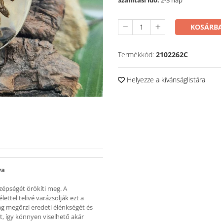
Szállítási idő:
2-3 nap
KOSÁRBA
Termékkód:
2102262C
Helyezze a kívánságlistára
va
szépségét örökíti meg. A
ettel telivé varázsolják ezt a
rág megőrzi eredeti élénkségét és
át, így könnyen viselhető akár