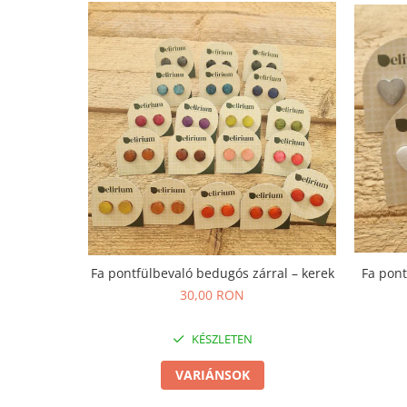
Termék
Fa pontfülbevaló bedugós zárral – kerek
Fa pont
30,00 RON
KÉSZLETEN
VARIÁNSOK