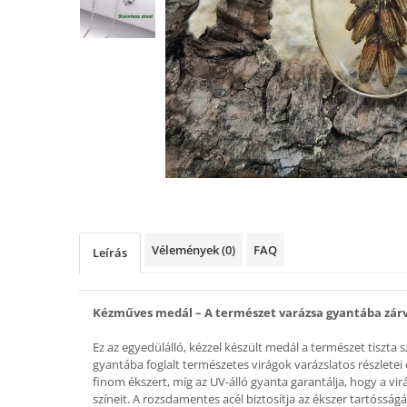
Nyaklánc / Medál
Karperec
Gyerek ékszerek
Nyaklánc / Medál
Barátság nyaklánc
Karperec
Haj kiegészítők
Kitűző
Ezüst ékszerek
Nyaklánc / Medál
Vélemények
(0)
FAQ
Leírás
Fülbevaló
Ékszer szett
Kitűző
Kézműves medál – A természet varázsa gyantába zár
Acél ékszerek
Ez az egyedülálló, kézzel készült medál a természet tiszta 
Nyaklánc / Medál
gyantába foglalt természetes virágok varázslatos részletei él
finom ékszert, míg az UV-álló gyanta garantálja, hogy a vi
Fülbevaló
színeit. A rozsdamentes acél biztosítja az ékszer tartósság