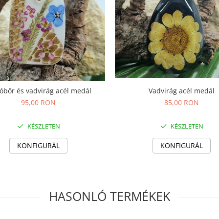
Vadvirág acél medál
Kigyóbőr és vadvirág acél medál
85,00 RON
95,00 RON
KÉSZLETEN
KÉSZLETEN
KONFIGURÁL
KONFIGURÁL
HASONLÓ TERMÉKEK