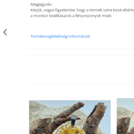
Fülbevaló
Megjegyzés:
Kérjük, vegye figyelembe, hogy a termék színe kissé eltér
Karperec
a monitor beállításai és a fényviszonyok miatt.
Ékszer szett
Fa ékszerek
Nyaklánc / Medál
Termékmegfelelőségi információk
Fülbevaló
Ékszer szett
Karperec
Fémmentes ékszerek
Karperec
Egyéb kiegészítők
Ékszertartó
Könyvjelző
Kiegészítők
Környezettudatos termékek
Kenyérzsák
Méhviaszos csomagoló