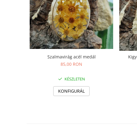
élelmiszereknek
Újraszalvéta szendvicsnek
Nasi - tasi
Kozmetikai korong
Textil edény- és tányérhuzat
"NEM-papír" konyhai törlőkendő
Utazó evőeszköztartó
Szalmavirág acél medál
Újrahasználható zöldség- és
85,00 RON
gyümölcsös zsák
Személyre szabott termékek
KÉSZLETEN
Ajándékutalvány
KONFIGURÁL
Kötött kiegészítők
Karácsonyi dekoráció
MINDEN Ékszer és Kiegészítő
MINDEN Környezettudatos Termék
MINDEN Személyre Szabott