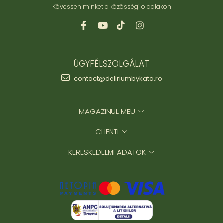
Kövessen minket a közösségi oldalakon
Nyaklánc / Medál
Fülbevaló
Ékszer szett
Karperec
Fémmentes ékszerek
ÜGYFÉLSZOLGÁLAT
Karperec
contact@deliriumbykata.ro
Egyéb kiegészítők
Ékszertartó
Könyvjelző
MAGAZINUL MEU
Kiegészítők
CLIENTI
Környezettudatos termékek
Kenyérzsák
KERESKEDELMI ADATOK
Méhviaszos csomagoló
élelmiszereknek
Újraszalvéta szendvicsnek
Nasi - tasi
Kozmetikai korong
Textil edény- és tányérhuzat