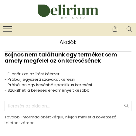
Üzlet
Ékszerek
Környezettudatos termékek
KEDVENCEIM KÖZÜL
Ékszerek és kiegészítők
Kenyérzsák
karbantartása és ápolása
Kozmetikai korong
ÚJ TERMÉKEK
Akciók
Ékszerek és kiegészítők garanciája
Méhviaszos csomagoló
Női ékszerek
Emlékőrzők - általános tudnivalók
Sajnos nem találtunk egy terméket sem
Nasi tasi
Nyaklánc / Medál
amely megfelel az ön keresésének
"NEM-papír" konyhai torlőkendő
Fülbevaló
Textil edény- és tányérhuzat
Gyűrű
- Ellenőrizze az írást kétszer
Újraszalvéta szendvicsnek
- Próbálj egyszerű szavakat keresni
Karperec
- Próbáljon egy kevésbé specifikus keresést
Kitűző
- Szűkítheti a keresés eredményeit később
Ékszer szett
Gyöngy / Talizmán
Haj kiegészítők
Bokalánc
További információkért kérjük, hívjon minket a következő
telefonszámon
Férfi ékszerek
Nyaklánc / Medál