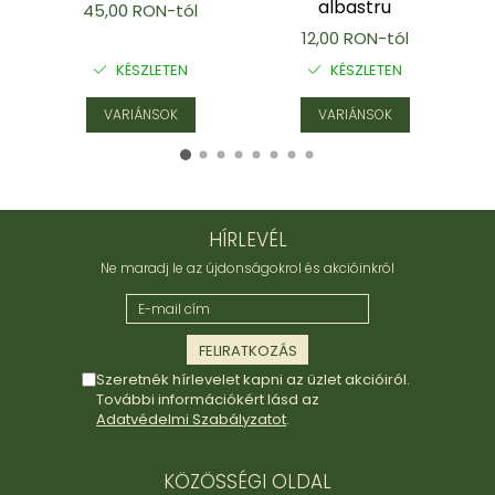
albastru
45,00 RON-tól
Karperec
12,00 RON-tól
Fém ötvözet ékszerek
KÉSZLETEN
KÉSZLETEN
Nyaklánc / Medál
Fülbevaló
VARIÁNSOK
VARIÁNSOK
Karperec
Kitűző
Gyöngy / Talizmán
Haj kiegészítők
Havasi gyopár ékszerek
HÍRLEVÉL
Nyaklánc / Medál
Ne maradj le az újdonságokrol és akcióinkról
Fülbevaló
Ékszertartó
Ásvány ékszerek
Nyaklánc / Medál
Szeretnék hírlevelet kapni az üzlet akcióiról.
További információkért lásd az
Fülbevaló
Adatvédelmi Szabályzatot
.
Karperec
Ékszer szett
KÖZÖSSÉGI OLDAL
Fa ékszerek