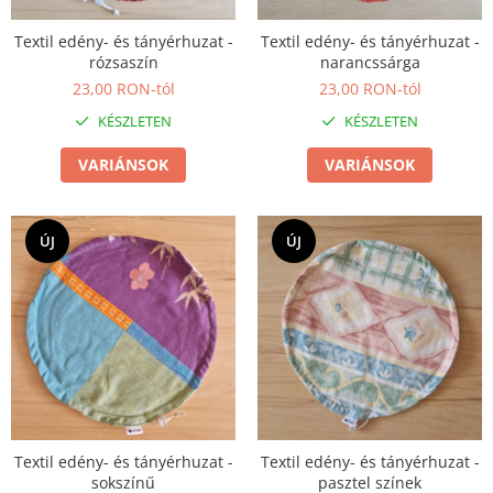
Nyaklánc / Medál
Textil edény- és tányérhuzat -
Textil edény- és tányérhuzat -
Karperec
rózsaszín
narancssárga
Gyerek ékszerek
23,00 RON-tól
23,00 RON-tól
Nyaklánc / Medál
KÉSZLETEN
KÉSZLETEN
Barátság nyaklánc
VARIÁNSOK
VARIÁNSOK
Karperec
Haj kiegészítők
Kitűző
ÚJ
ÚJ
Ezüst ékszerek
Nyaklánc / Medál
Fülbevaló
Ékszer szett
Kitűző
Acél ékszerek
Nyaklánc / Medál
Textil edény- és tányérhuzat -
Textil edény- és tányérhuzat -
Fülbevaló
sokszínű
pasztel színek