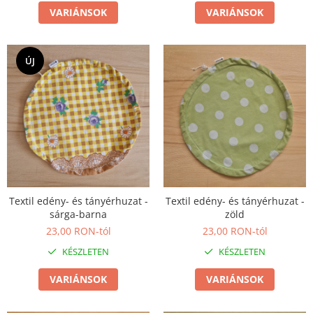
Fülbevaló
VARIÁNSOK
VARIÁNSOK
Karperec
Ékszer szett
Fa ékszerek
ÚJ
Nyaklánc / Medál
Fülbevaló
Ékszer szett
Karperec
Fémmentes ékszerek
Karperec
Egyéb kiegészítők
Textil edény- és tányérhuzat -
Textil edény- és tányérhuzat -
sárga-barna
zöld
Ékszertartó
23,00 RON-tól
23,00 RON-tól
Könyvjelző
KÉSZLETEN
KÉSZLETEN
Kiegészítők
Környezettudatos termékek
VARIÁNSOK
VARIÁNSOK
Kenyérzsák
Méhviaszos csomagoló