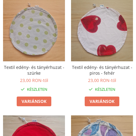
élelmiszereknek
Újraszalvéta szendvicsnek
Nasi - tasi
Kozmetikai korong
Textil edény- és tányérhuzat
"NEM-papír" konyhai törlőkendő
Utazó evőeszköztartó
Újrahasználható zöldség- és
gyümölcsös zsák
Textil edény- és tányérhuzat -
Textil edény- és tányérhuzat -
szürke
piros - fehér
Személyre szabott termékek
23,00 RON-tól
23,00 RON-tól
Ajándékutalvány
KÉSZLETEN
KÉSZLETEN
Kötött kiegészítők
VARIÁNSOK
VARIÁNSOK
Karácsonyi dekoráció
MINDEN Ékszer és Kiegészítő
MINDEN Környezettudatos Termék
MINDEN Személyre Szabott