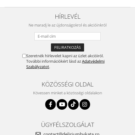
HÍRLEVÉL
Ne maradj le az újdonságokrol és akcióinkról
Szeretnék hírlevelet kapni az üzlet akcióiról.
További információkért lásd az
Adatvédelmi
Szabályzatot
.
KÖZÖSSÉGI OLDAL
Kövessen minket a közösségi oldalakon
ÜGYFÉLSZOLGÁLAT
contact@deliriumbykata.ro