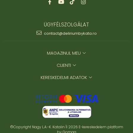
ÜGYFÉLSZOLGÁLAT
contact@deliriumbykata.ro
MAGAZINUL MEU
CLIENTI
KERESKEDELMI ADATOK
©Copyright Nagy L.A.-K. Katalin ÎI 2026
E-kereskedelem platform
by Gomag