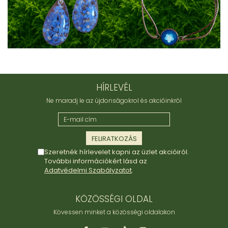
"NEM-papír" konyhai törlőkendő
Utazó evőeszköztartó
Újrahasználható zöldség- és
gyümölcsös zsák
Személyre szabott termékek
Ajándékutalvány
Kötött kiegészítők
HÍRLEVÉL
Karácsonyi dekoráció
Ne maradj le az újdonságokrol és akcióinkról
MINDEN Ékszer és Kiegészítő
MINDEN Környezettudatos Termék
MINDEN Személyre Szabott
Termék
Szeretnék hírlevelet kapni az üzlet akcióiról.
További információkért lásd az
Adatvédelmi Szabályzatot
.
KÖZÖSSÉGI OLDAL
Kövessen minket a közösségi oldalakon