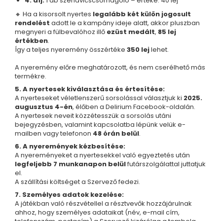
4. díj:
1 db szendvicscsomagoló – értéke: 40 lej
Karperec
🔸 Ha a kisorsolt nyertes
legalább két külön jogosult
Fém ötvözet ékszerek
rendelést
adott le a kampány ideje alatt, akkor pluszban
megnyeri a fülbevalóhoz illő
ezüst medált
,
85 lej
Nyaklánc / Medál
értékben
.
Fülbevaló
Így a teljes nyeremény összértéke
350 lej
lehet.
Karperec
A nyeremény előre meghatározott, és nem cserélhető más
Kitűző
termékre.
Gyöngy / Talizmán
5. A nyertesek kiválasztása és értesítése:
Haj kiegészítők
A nyerteseket véletlenszerű sorsolással választjuk ki
2025.
Havasi gyopár ékszerek
augusztus 4-én
, élőben a Delirium Facebook-oldalán.
A nyertesek neveit közzétesszük a sorsolás utáni
Nyaklánc / Medál
bejegyzésben, valamint kapcsolatba lépünk velük e-
Fülbevaló
mailben vagy telefonon
48 órán belül
.
Ékszertartó
6. A nyeremények kézbesítése:
Ásvány ékszerek
A nyereményeket a nyertesekkel való egyeztetés után
legfeljebb 7 munkanapon belül
futárszolgálattal juttatjuk
Nyaklánc / Medál
el.
Fülbevaló
A szállítási költséget a Szervező fedezi.
Karperec
7. Személyes adatok kezelése:
Ékszer szett
A játékban való részvétellel a résztvevők hozzájárulnak
ahhoz, hogy személyes adataikat (név, e-mail cím,
Fa ékszerek