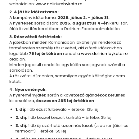
weboldalon:
www.deliriumbykata.ro
.
Karperec
Gyerek ékszerek
2. A játék időtartama:
A kampány időtartama:
2025. július 2. – július 31.
Nyaklánc / Medál
A nyertesek sorsolására
2025. augusztus 4-én
kerül sor,
Barátság nyaklánc
élő közvetítés keretében a Delirium Facebook-oldalán.
Karperec
3. Részvételi feltételek:
A játékban minden Romániában lakóhellyel rendelkező
Haj kiegészítők
természetes személy részt vehet, aki a fenti időszakban
Kitűző
legalább
75 lej értékben
rendel a
www.deliriumbykata.ro
Ezüst ékszerek
oldalon.
Minden jogosult rendelés egy külön sorsjegynek számít a
Nyaklánc / Medál
sorsoláson.
Fülbevaló
A részvétel díjmentes, semmilyen egyéb költséghez nem
kötött.
Ékszer szett
Kitűző
4. Nyeremények:
A nyereményjáték során a következő ajándékok kerülnek
Acél ékszerek
kisorsolásra,
összesen 265 lej értékben
:
Nyaklánc / Medál
1. díj:
1 db ezüst fülbevaló – értéke: 135 lej
Fülbevaló
2. díj:
1 db kézzel készült karkötő – értéke: 35 lej
Ékszer szett
3. díj:
1 db újrazárható uzsonnás tasak („sac ronțăieli cu
Gyűrű
fermoar”) – értéke: 55 lej
Bokalánc