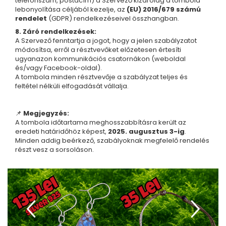
telefonszám, postacím) a Szervező kizárólag a tombola
Nyaklánc / Medál
lebonyolítása céljából kezelje, az
(EU) 2016/679 számú
rendelet
(GDPR) rendelkezéseivel összhangban.
Fülbevaló
8. Záró rendelkezések:
Ékszer szett
A Szervező fenntartja a jogot, hogy a jelen szabályzatot
Karperec
módosítsa, erről a résztvevőket előzetesen értesíti
Fémmentes ékszerek
ugyanazon kommunikációs csatornákon (weboldal
és/vagy Facebook-oldal).
Karperec
A tombola minden résztvevője a szabályzat teljes és
Egyéb kiegészítők
feltétel nélküli elfogadását vállalja.
Ékszertartó
Könyvjelző
📌
Megjegyzés:
A tombola időtartama meghosszabbításra került az
Kiegészítők
eredeti határidőhöz képest,
2025. augusztus 3-ig
.
Környezettudatos termékek
Minden addig beérkező, szabályoknak megfelelő rendelés
Kenyérzsák
részt vesz a sorsoláson.
Méhviaszos csomagoló
élelmiszereknek
Újraszalvéta szendvicsnek
Nasi - tasi
Kozmetikai korong
Textil edény- és tányérhuzat