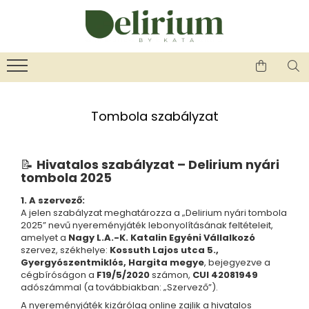
Üzlet
Ékszerek
Környezettudatos termékek
KEDVENCEIM KÖZÜL
Ékszerek és kiegészítők
Kenyérzsák
karbantartása és ápolása
Kozmetikai korong
ÚJ TERMÉKEK
Ékszerek és kiegészítők garanciája
Méhviaszos csomagoló
Női ékszerek
Tombola szabályzat
Emlékőrzők - általános tudnivalók
Nasi tasi
Nyaklánc / Medál
"NEM-papír" konyhai torlőkendő
Fülbevaló
Textil edény- és tányérhuzat
📝
Hivatalos szabályzat – Delirium nyári
Gyűrű
Újraszalvéta szendvicsnek
tombola 2025
Karperec
Kitűző
1. A szervező:
A jelen szabályzat meghatározza a „Delirium nyári tombola
Ékszer szett
2025” nevű nyereményjáték lebonyolításának feltételeit,
Gyöngy / Talizmán
amelyet a
Nagy L.A.-K. Katalin Egyéni Vállalkozó
Haj kiegészítők
szervez, székhelye:
Kossuth Lajos utca 5.,
Gyergyószentmiklós, Hargita megye
, bejegyezve a
Bokalánc
cégbíróságon a
F19/5/2020
számon,
CUI 42081949
Férfi ékszerek
adószámmal (a továbbiakban: „Szervező”).
Nyaklánc / Medál
A nyereményjáték kizárólag online zajlik a hivatalos