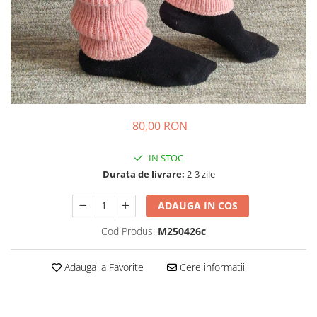
Colier / Pandantiv
Brățară
Bijuterii copii
Colier / Pandantiv
Colier de prietenie
Brățară
80,00 RON
Accesorii păr
Broșă
IN STOC
Bijuterii argint
Durata de livrare:
2-3 zile
Colier / Pandantiv
Cercei
ADAUGA IN COS
Set bijuterii
Cod Produs:
M250426c
Brățară
Bijuterii oțel
Adauga la Favorite
Cere informatii
Colier / Pandantiv
Cercei