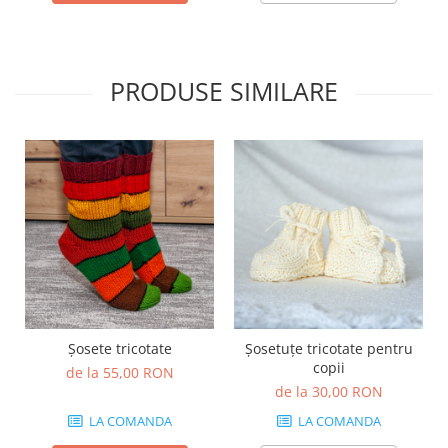
Săculeț de depozitare pentru pâine
Ambalaj cu ceară de albine pentru
alimente
Șervețel ecologic pentru sandiș
PRODUSE SIMILARE
Săculeț pentru ronțăieli
Dischete cosmetice
Capac textil pentru vase și farfurii
Prosop de bucătărie "NU-hârtie"
Suport pentru tacâmuri de
călătorie
Sac reutilizabil pentru fructe și
legume
Card cadou
Accesorii tricotate
Șosete tricotate
Șosetuțe tricotate pentru
Decor Crăciun
copii
de la 55,00 RON
TOATE Bijuteriile și Accesoriile
de la 30,00 RON
TOATE Produsele Zero Waste
LA COMANDA
LA COMANDA