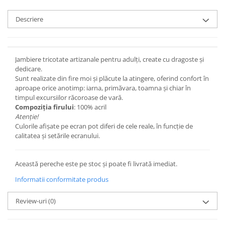
Set bijuterii
Inel
Descriere
Brățară de gleznă
Brățară
Bijuterii aliaj metalic
Jambiere tricotate artizanale pentru adulți, create cu dragoste și
Colier / Pandantiv
dedicare.
Sunt realizate din fire moi și plăcute la atingere, oferind confort în
Cercei
aproape orice anotimp: iarna, primăvara, toamna și chiar în
Brățară
timpul excursiilor răcoroase de vară.
Broșă
Compoziția firului
: 100% acril
Atenție!
Mărgele / talisman
Culorile afișate pe ecran pot diferi de cele reale, în funcție de
Accesorii păr
calitatea și setările ecranului.
Bijuterii din Floarea de colț
Colier / Pandantiv
Această pereche este pe stoc și poate fi livrată imediat.
Cercei
Informatii conformitate produs
Suport bijuterii
Bijuterii cu cristale naturale
Review-uri
(0)
Colier / Pandantiv