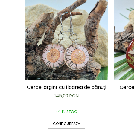
Capac textil pentru vase și farfurii
Prosop de bucătărie "NU-hârtie"
Suport pentru tacâmuri de călătorie
Sac reutilizabil pentru fructe și
legume
Card cadou
Accesorii tricotate
Decor Crăciun
TOATE Bijuteriile și Accesoriile
TOATE Produsele Zero Waste
TOATE Produsele Personalizate
Cercei argint cu floarea de bănuți
Cercei
145,00 RON
IN STOC
CONFIGUREAZA