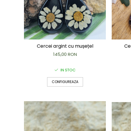
Brățară
Bijuterii copii
Colier / Pandantiv
Colier de prietenie
Brățară
Accesorii păr
Cercei argint cu mușețel
Ce
Broșă
145,00 RON
Bijuterii argint
Colier / Pandantiv
IN STOC
Cercei
Set bijuterii
CONFIGUREAZA
Brățară
Bijuterii oțel
Colier / Pandantiv
Cercei
Set bijuterii
Inel
Brățară de gleznă