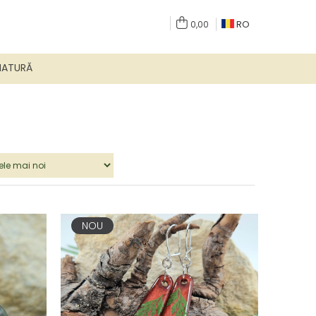
RO
0,00
NATURĂ
NOU