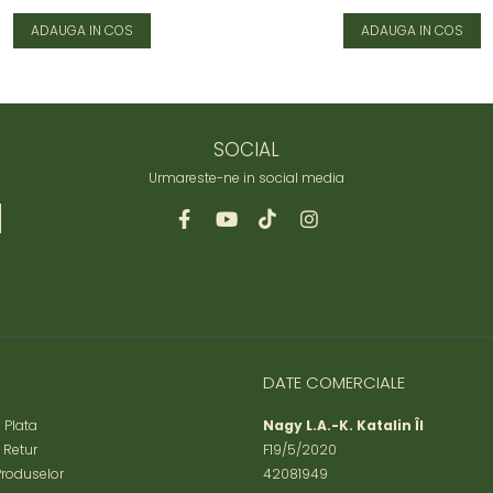
ADAUGA IN COS
ADAUGA IN COS
SOCIAL
Urmareste-ne in social media
DATE COMERCIALE
 Plata
Nagy L.A.-K. Katalin ÎI
e Retur
F19/5/2020
Produselor
42081949