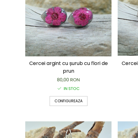
Brățară
Bijuterii aliaj metalic
Colier / Pandantiv
Cercei
Brățară
Broșă
Mărgele / talisman
Accesorii păr
Cercei argint cu șurub cu flori de
Cercei 
Bijuterii din Floarea de colț
prun
Colier / Pandantiv
80,00 RON
Cercei
Suport bijuterii
IN STOC
Bijuterii cu cristale naturale
CONFIGUREAZA
Colier / Pandantiv
Cercei
Brățară
Set bijuterii
Bijuterii din lemn