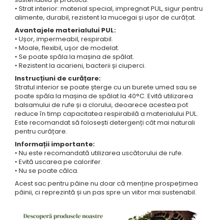
• Strat interior: material special, impregnat PUL, sigur pentru
alimente, durabil, rezistent la mucegai și ușor de curățat.
Avantajele materialului PUL:
• Ușor, impermeabil, respirabil.
• Moale, flexibil, ușor de modelat.
• Se poate spăla la mașina de spălat.
• Rezistent la acarieni, bacterii și ciuperci.
Instrucțiuni de curățare:
Stratul interior se poate șterge cu un burete umed sau se
poate spăla la mașina de spălat la 40°C. Evită utilizarea
balsamului de rufe și a clorului, deoarece acestea pot
reduce în timp capacitatea respirabilă a materialului PUL.
Este recomandat să folosești detergenți cât mai naturali
pentru curățare.
Informații importante:
• Nu este recomandată utilizarea uscătorului de rufe.
• Evită uscarea pe calorifer.
• Nu se poate călca.
Acest sac pentru pâine nu doar că menține prospețimea
pâinii, ci reprezintă și un pas spre un viitor mai sustenabil.