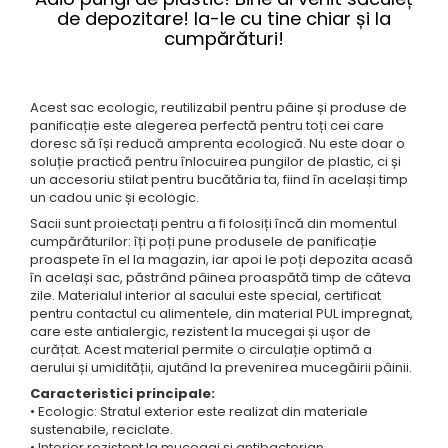
Brățară
de depozitare! Ia-le cu tine chiar și la
cumpărături!
Bijuterii copii
Colier / Pandantiv
Colier de prietenie
Acest sac ecologic, reutilizabil pentru pâine și produse de
Brățară
panificație este alegerea perfectă pentru toți cei care
Accesorii păr
doresc să își reducă amprenta ecologică. Nu este doar o
soluție practică pentru înlocuirea pungilor de plastic, ci și
Broșă
un accesoriu stilat pentru bucătăria ta, fiind în același timp
Bijuterii argint
un cadou unic și ecologic.
Colier / Pandantiv
Sacii sunt proiectați pentru a fi folosiți încă din momentul
Cercei
cumpărăturilor: îți poți pune produsele de panificație
proaspete în el la magazin, iar apoi le poți depozita acasă
Set bijuterii
în același sac, păstrând pâinea proaspătă timp de câteva
Brățară
zile. Materialul interior al sacului este special, certificat
Bijuterii oțel
pentru contactul cu alimentele, din material PUL impregnat,
care este antialergic, rezistent la mucegai și ușor de
Colier / Pandantiv
curățat. Acest material permite o circulație optimă a
Cercei
aerului și umidității, ajutând la prevenirea mucegăirii pâinii.
Set bijuterii
Caracteristici principale:
• Ecologic: Stratul exterior este realizat din materiale
Inel
sustenabile, reciclate.
Brățară de gleznă
• Interior rezistent la mucegai și antibacterian.