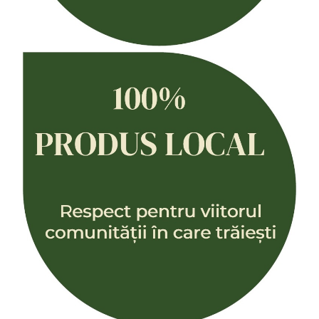
Colier / Pandantiv
Cercei
Set bijuterii
Brățară
Bijuterii fără metal
Brățară
Bijuterii - Alte
Suport bijuterii
Semn de carte
Accesorii
Produse personalizate (mărturii)
Produse zero waste
Săculeț de depozitare pentru pâine
Ambalaj cu ceară de albine pentru
alimente
Șervețel ecologic pentru sandiș
Săculeț pentru ronțăieli
Dischete cosmetice