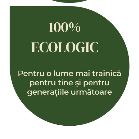
Capac textil pentru vase și farfurii
Prosop de bucătărie "NU-hârtie"
Suport pentru tacâmuri de călătorie
Sac reutilizabil pentru fructe și
legume
Card cadou
Accesorii tricotate
Decor Crăciun
TOATE Bijuteriile și Accesoriile
TOATE Produsele Zero Waste
TOATE Produsele Personalizate