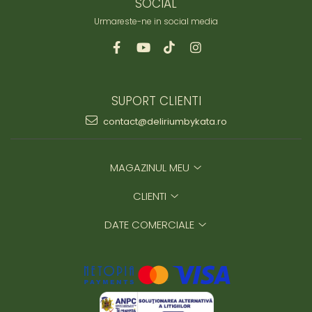
SOCIAL
Capac textil pentru vase și farfurii
Urmareste-ne in social media
Prosop de bucătărie "NU-hârtie"
Suport pentru tacâmuri de călătorie
Sac reutilizabil pentru fructe și
legume
Card cadou
SUPORT CLIENTI
Accesorii tricotate
contact@deliriumbykata.ro
Decor Crăciun
TOATE Bijuteriile și Accesoriile
MAGAZINUL MEU
TOATE Produsele Zero Waste
TOATE Produsele Personalizate
CLIENTI
DATE COMERCIALE