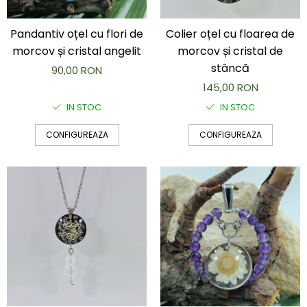
Brățară
Bijuterii copii
Pandantiv oțel cu flori de
Colier oțel cu floarea de
Colier / Pandantiv
morcov și cristal angelit
morcov și cristal de
Colier de prietenie
stâncă
90,00 RON
Brățară
145,00 RON
Accesorii păr
IN STOC
IN STOC
Broșă
Bijuterii argint
CONFIGUREAZA
CONFIGUREAZA
Colier / Pandantiv
Cercei
Set bijuterii
Brățară
Bijuterii oțel
Colier / Pandantiv
Cercei
Set bijuterii
Inel
Brățară de gleznă