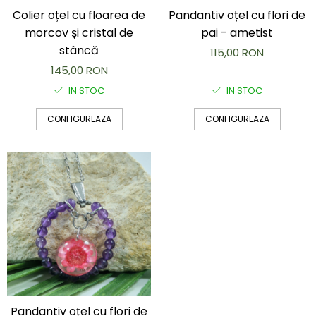
Brățară
Colier oțel cu floarea de
Pandantiv oțel cu flori de
Bijuterii aliaj metalic
morcov și cristal de
pai - ametist
Colier / Pandantiv
stâncă
115,00 RON
Cercei
145,00 RON
Brățară
IN STOC
IN STOC
Broșă
Mărgele / talisman
CONFIGUREAZA
CONFIGUREAZA
Accesorii păr
Bijuterii din Floarea de colț
Colier / Pandantiv
Cercei
Suport bijuterii
Bijuterii cu cristale naturale
Colier / Pandantiv
Cercei
Brățară
Set bijuterii
Bijuterii din lemn
Pandantiv oțel cu flori de