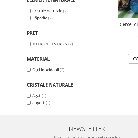
ELEMENTE NATURALE
Colier / Pandantiv
Cristale naturale
(2)
Brățară
Păpădie
(2)
Bijuterii copii
Cercei d
Colier / Pandantiv
PRET
Colier de prietenie
100 RON - 150 RON
(2)
Brățară
Accesorii păr
MATERIAL
C
Broșă
Oțel inoxidabil
(2)
Bijuterii argint
Colier / Pandantiv
CRISTALE NATURALE
Cercei
Agat
(1)
Set bijuterii
angelit
(1)
Brățară
Bijuterii oțel
Colier / Pandantiv
NEWSLETTER
Cercei
Nu rata ofertele si promotiile noastre