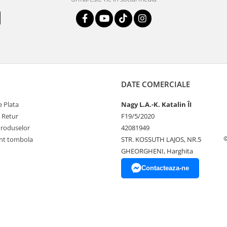
DATE COMERCIALE
 Plata
Nagy L.A.-K. Katalin ÎI
e Retur
F19/5/2020
Produselor
42081949
©
nt tombola
STR. KOSSUTH LAJOS, NR.5
GHEORGHENI, Harghita
Contacteaza-ne