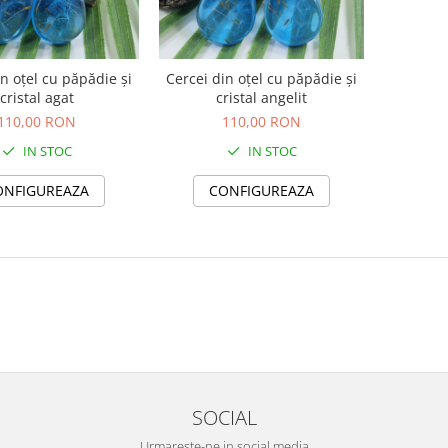
in oțel cu păpădie și
Cercei din oțel cu păpădie și
cristal agat
cristal angelit
110,00 RON
110,00 RON
IN STOC
IN STOC
ONFIGUREAZA
CONFIGUREAZA
SOCIAL
Urmareste-ne in social media