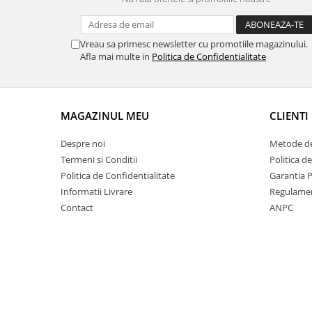
Set bijuterii
Inel
Brățară de gleznă
Vreau sa primesc newsletter cu promotiile magazinului.
Brățară
Afla mai multe in
Politica de Confidentialitate
Bijuterii aliaj metalic
Colier / Pandantiv
Cercei
MAGAZINUL MEU
CLIENTI
Brățară
Despre noi
Metode de
Broșă
Termeni si Conditii
Politica d
Mărgele / talisman
Politica de Confidentialitate
Garantia 
Accesorii păr
Informatii Livrare
Regulame
Bijuterii din Floarea de colț
Contact
ANPC
Colier / Pandantiv
Cercei
Suport bijuterii
Bijuterii cu cristale naturale
Colier / Pandantiv