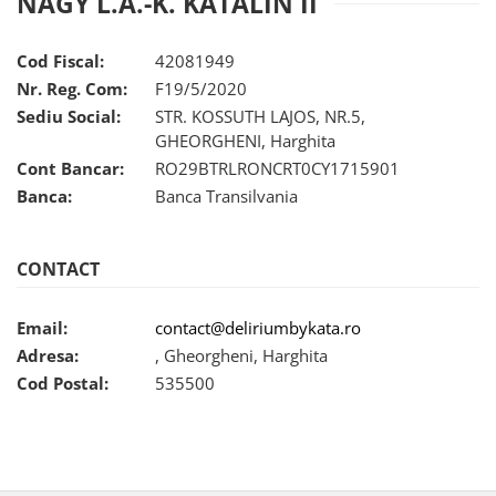
NAGY L.A.-K. KATALIN ÎI
Set bijuterii
Inel
Brățară de gleznă
Cod Fiscal:
42081949
Brățară
Nr. Reg. Com:
F19/5/2020
Bijuterii aliaj metalic
Sediu Social:
STR. KOSSUTH LAJOS, NR.5,
GHEORGHENI, Harghita
Colier / Pandantiv
Cont Bancar:
RO29BTRLRONCRT0CY1715901
Cercei
Banca:
Banca Transilvania
Brățară
Broșă
Mărgele / talisman
CONTACT
Accesorii păr
Bijuterii din Floarea de colț
Email:
contact@deliriumbykata.ro
Adresa:
, Gheorgheni, Harghita
Colier / Pandantiv
Cod Postal:
535500
Cercei
Suport bijuterii
Bijuterii cu cristale naturale
Colier / Pandantiv