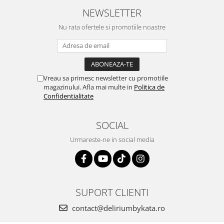
Cercei
NEWSLETTER
Brățară
Nu rata ofertele si promotiile noastre
Set bijuterii
Bijuterii din lemn
Colier / Pandantiv
Cercei
Vreau sa primesc newsletter cu promotiile
Set bijuterii
magazinului. Afla mai multe in
Politica de
Confidentialitate
Brățară
Bijuterii fără metal
SOCIAL
Brățară
Bijuterii - Alte
Urmareste-ne in social media
Suport bijuterii
Semn de carte
Accesorii
SUPORT CLIENTI
Produse personalizate (mărturii)
contact@deliriumbykata.ro
Produse zero waste