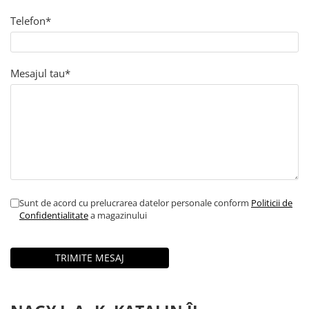
Colier / Pandantiv
Telefon*
Brățară
Bijuterii copii
Colier / Pandantiv
Mesajul tau*
Colier de prietenie
Brățară
Accesorii păr
Broșă
Bijuterii argint
Colier / Pandantiv
Cercei
Sunt de acord cu prelucrarea datelor personale conform
Politicii de
Confidentialitate
a magazinului
Set bijuterii
Brățară
Bijuterii oțel
Colier / Pandantiv
Cercei