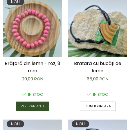
NOU
Brățară cu bucăți de
Brățară din lemn - roz, 8
lemn
mm
65,00 RON
20,00 RON
IN STOC
IN STOC
CONFIGUREAZA
VEZI VARIANTE
NOU
NOU