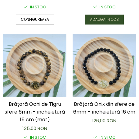
IN STOC
IN STOC
CONFIGUREAZA
ADAUGA IN COS
Brățară Ochi de Tigru
Brățară Onix din sfere de
sfere 6mm - încheietură
6mm – încheietură 16 cm
15 cm (mat)
126,00 RON
135,00 RON
IN STOC
IN STOC