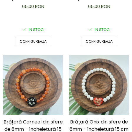
Colier / Pandantiv
65,00 RON
65,00 RON
Cercei
Set bijuterii
Brățară
IN STOC
IN STOC
Bijuterii fără metal
CONFIGUREAZA
CONFIGUREAZA
Brățară
Bijuterii - Alte
Suport bijuterii
Semn de carte
Accesorii
Produse personalizate (mărturii)
Produse zero waste
Săculeț de depozitare pentru pâine
Ambalaj cu ceară de albine pentru
alimente
Șervețel ecologic pentru sandiș
Brățară Carneol din sfere
Brățară Onix din sfere de
Săculeț pentru ronțăieli
de 6mm – încheietură 15
6mm – încheietură 15 cm
Dischete cosmetice