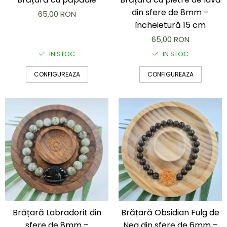
din sfere de 8mm –
65,00 RON
încheietură 15 cm
65,00 RON
IN STOC
IN STOC
CONFIGUREAZA
CONFIGUREAZA
Brățară Labradorit din
Brățară Obsidian Fulg de
sfere de 8mm –
Nea din sfere de 6mm –