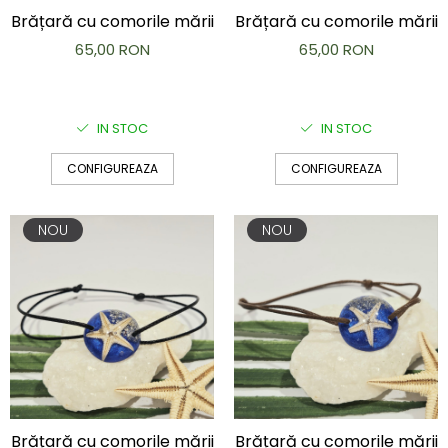
Brățară
Brățară cu comorile mării
Brățară cu comorile mării
Bijuterii aliaj metalic
65,00 RON
65,00 RON
Colier / Pandantiv
Cercei
Brățară
IN STOC
IN STOC
Broșă
Mărgele / talisman
CONFIGUREAZA
CONFIGUREAZA
Accesorii păr
Bijuterii din Floarea de colț
NOU
NOU
Colier / Pandantiv
Cercei
Suport bijuterii
Bijuterii cu cristale naturale
Colier / Pandantiv
Cercei
Brățară
Set bijuterii
Bijuterii din lemn
Brățară cu comorile mării
Brățară cu comorile mării