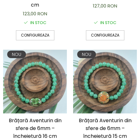
cm
Capac textil pentru vase și farfurii
127,00 RON
Prosop de bucătărie "NU-hârtie"
123,00 RON
Suport pentru tacâmuri de călătorie
IN STOC
IN STOC
Sac reutilizabil pentru fructe și
legume
CONFIGUREAZA
CONFIGUREAZA
Card cadou
Accesorii tricotate
NOU
NOU
Decor Crăciun
TOATE Bijuteriile și Accesoriile
TOATE Produsele Zero Waste
TOATE Produsele Personalizate
Brățară Aventurin din
Brățară Aventurin din
sfere de 6mm –
sfere de 6mm –
încheietură 16 cm
încheietură 15 cm