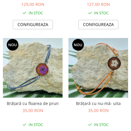
Set bijuterii
129,00 RON
127,00 RON
Inel
IN STOC
IN STOC
Brățară de gleznă
Brățară
CONFIGUREAZA
CONFIGUREAZA
Bijuterii aliaj metalic
Colier / Pandantiv
NOU
NOU
Cercei
Brățară
Broșă
Mărgele / talisman
Accesorii păr
Bijuterii din Floarea de colț
Colier / Pandantiv
Cercei
Brățară cu floarea de prun
Brățară cu nu-mă- uita
Suport bijuterii
35,00 RON
35,00 RON
Bijuterii cu cristale naturale
IN STOC
IN STOC
Colier / Pandantiv