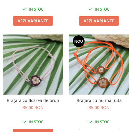
IN STOC
IN STOC
VEZI VARIANTE
VEZI VARIANTE
NOU
Brățară cu floarea de prun
Brățară cu nu-mă- uita
35,00 RON
35,00 RON
IN STOC
IN STOC