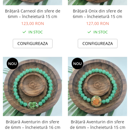
Colier / Pandantiv
Brățară Carneol din sfere de
Brățară Onix din sfere de
Brățară
6mm – încheietură 15 cm
6mm – încheietură 15 cm
Bijuterii copii
123,00 RON
127,00 RON
Colier / Pandantiv
IN STOC
IN STOC
Colier de prietenie
CONFIGUREAZA
CONFIGUREAZA
Brățară
Accesorii păr
Broșă
NOU
NOU
Bijuterii argint
Colier / Pandantiv
Cercei
Set bijuterii
Brățară
Bijuterii oțel
Colier / Pandantiv
Brățară Aventurin din sfere
Brățară Aventurin din sfere
Cercei
de 6mm – încheietură 16 cm
de 6mm – încheietură 15 cm