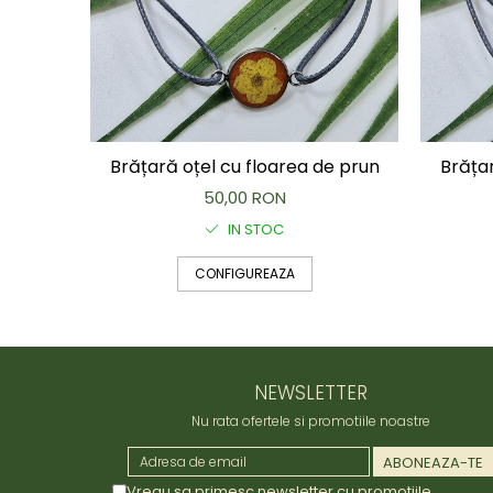
Brățară
Bijuterii copii
Colier / Pandantiv
Colier de prietenie
Brățară
Accesorii păr
Brățară oțel cu floarea de prun
Brățar
Broșă
50,00 RON
Bijuterii argint
IN STOC
Colier / Pandantiv
Cercei
CONFIGUREAZA
Set bijuterii
Brățară
Bijuterii oțel
Colier / Pandantiv
NEWSLETTER
Cercei
Nu rata ofertele si promotiile noastre
Set bijuterii
Inel
Brățară de gleznă
Vreau sa primesc newsletter cu promotiile