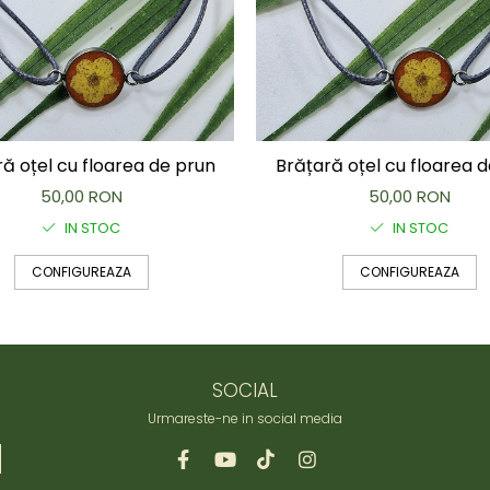
ă oțel cu floarea de prun
Brățară oțel cu floarea 
50,00 RON
50,00 RON
IN STOC
IN STOC
CONFIGUREAZA
CONFIGUREAZA
SOCIAL
Urmareste-ne in social media