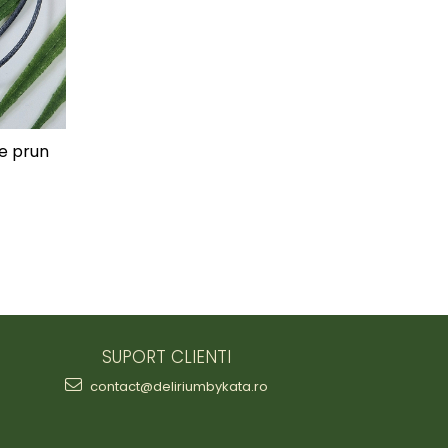
de prun
SUPORT CLIENTI
contact@deliriumbykata.ro