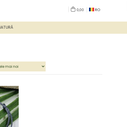
RO
0,00
NATURĂ