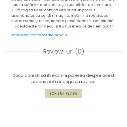
Capac textil pentru vase și farfurii
cauza setărilor monitorului și a condițiilor de iluminare.
2. Vă rog să țineți cont că veți primi un produs
Prosop de bucătărie "NU-hârtie"
asemănător cu cel din imagine, însă, fiind realizat cu
Suport pentru tacâmuri de călătorie
flori naturale și unice, fiecare piesă poate fi ușor diferită
Sac reutilizabil pentru fructe și
– acesta este farmecul și frumusețea lor de neînlocuit.”
legume
Informatii conformitate produs
Card cadou
Accesorii tricotate
Review-uri
(0)
Decor Crăciun
TOATE Bijuteriile și Accesoriile
TOATE Produsele Zero Waste
Daca doresti sa iti exprimi parerea despre acest
TOATE Produsele Personalizate
produs poti adauga un review.
SCRIE UN REVIEW