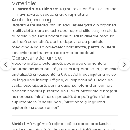
Materiale:
Colier / Pandantiv
Materiale utilizate:
Rășină rezistentă la UV, flori de
Cercei
nu-mă-uita uscate, șnur, aliaj metalic
Set bijuterii
Ambalaj ecologic:
Brățara este livrată într-un săculeț elegant din organza
Brățară
reutilizabilă, care nu este doar ușor și stilat, ci și o soluție
Bijuterii fără metal
durabilă. Săculețul poate fi reutilizat în diverse moduri:
Brățară
ca trusă cosmetică, pentru depozitarea plantelor
medicinale sau a obiectelor parfumate, pentru bijuterii
Bijuterii - Alte
sau chiar pentru ambalarea micilor cadouri.
Suport bijuterii
Caracteristici unice:
Fiecare brățară este unică, deoarece elementele
Semn de carte
naturale din interiorul rășinii sunt irepetabile. Rășina este
Accesorii
cristalizată și rezistentă la UV, astfel încât bijuteria nu se
Produse personalizate (mărturii)
va îngălbeni în timp. Rășina, cu aspectul său lucios de
sticlă, este ușoară, dar nu casantă, oferind un confort
Produse zero waste
deosebit pentru purtarea de zi cu zi. Materialele brățării
Săculeț de depozitare pentru pâine
nu necesită întreținere specială, dar poți găsi sfaturi
Ambalaj cu ceară de albine pentru
suplimentare în secțiunea „Întreținere și îngrijirea
alimente
bijuteriilor și accesoriilor”.
Șervețel ecologic pentru sandiș
Săculeț pentru ronțăieli
Notă:
1. Vă rugăm să rețineți că culoarea produsului
Dischete cosmetice
poate diferi ușor față de imaginea afișată pe ecran, din