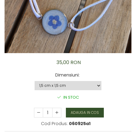
Brățară
Bijuterii copii
Colier / Pandantiv
Colier de prietenie
Brățară
Accesorii păr
Broșă
Bijuterii argint
35,00 RON
Colier / Pandantiv
Cercei
Dimensiuni
:
Set bijuterii
Brățară
Bijuterii oțel
IN STOC
Colier / Pandantiv
Cercei
ADAUGA IN COS
Set bijuterii
Cod Produs:
060925a1
Inel
Brățară de gleznă