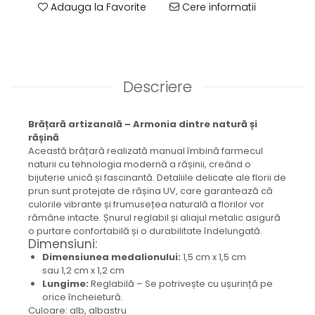
Adauga la Favorite
Cere informatii
Brățară
Bijuterii aliaj metalic
Colier / Pandantiv
Cercei
Brățară
Descriere
Broșă
Mărgele / talisman
Brățară artizanală – Armonia dintre natură și
Accesorii păr
rășină
Bijuterii din Floarea de colț
Această brățară realizată manual îmbină farmecul
naturii cu tehnologia modernă a rășinii, creând o
Colier / Pandantiv
bijuterie unică și fascinantă. Detaliile delicate ale florii de
Cercei
prun sunt protejate de rășina UV, care garantează că
Suport bijuterii
culorile vibrante și frumusețea naturală a florilor vor
rămâne intacte. Șnurul reglabil și aliajul metalic asigură
Bijuterii cu cristale naturale
o purtare confortabilă și o durabilitate îndelungată.
Colier / Pandantiv
Dimensiuni:
Cercei
Dimensiunea medalionului:
1,5 cm x 1,5 cm
sau 1,2 cm x 1,2 cm
Brățară
Lungime:
Reglabilă – Se potrivește cu ușurință pe
Set bijuterii
orice încheietură.
Bijuterii din lemn
Culoare: alb, albastru