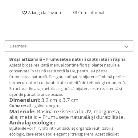
Set bijuterii
Inel
Adauga la Favorite
Cere informatii
Brățară de gleznă
Brățară
Bijuterii aliaj metalic
Colier / Pandantiv
Descriere
Cercei
Brățară
Broșă artizanală – Frumusețea naturii capturată în rășină
Acestă broșă realizată manual conține flori și plante naturale,
Broșă
conservată în rășină rezistentă la UV, pentru a-i păstra
Mărgele / talisman
frumusețea naturală. Designul rafinat al bijuteriei îmbină perfect
Accesorii păr
farmecul naturii cu durabilitatea oferită de tehnologia modernă.
Structura din aliaj metalic asigură că bijuteria este rezistentă și
Bijuterii din Floarea de colț
ușor de purtat la orice ocazie.
Colier / Pandantiv
Dimensiuni
: 3,2 cm x 3,7 cm
Culoare:
alb, galben, negru
Cercei
Materiale:
Rășină rezistentă la UV, margaretă,
Suport bijuterii
aliaj metalic – Frumusețe naturală și durabilitate.
Ambalaj ecologic:
Bijuterii cu cristale naturale
Bijuteriile vor fi livrați într-un săculeț organza reutilizabil și
Colier / Pandantiv
ecologic, care este ușor, elegant și transparent. Acest săculeț