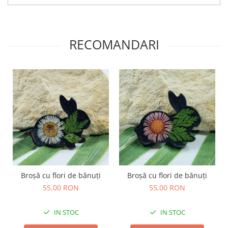
Săculeț de depozitare pentru pâine
Ambalaj cu ceară de albine pentru
alimente
Șervețel ecologic pentru sandiș
RECOMANDARI
Săculeț pentru ronțăieli
Dischete cosmetice
Capac textil pentru vase și farfurii
Prosop de bucătărie "NU-hârtie"
Suport pentru tacâmuri de
călătorie
Sac reutilizabil pentru fructe și
legume
Card cadou
Accesorii tricotate
Broșă cu flori de bănuți
Broșă cu flori de bănuți
Decor Crăciun
55,00 RON
55,00 RON
TOATE Bijuteriile și Accesoriile
IN STOC
IN STOC
TOATE Produsele Zero Waste