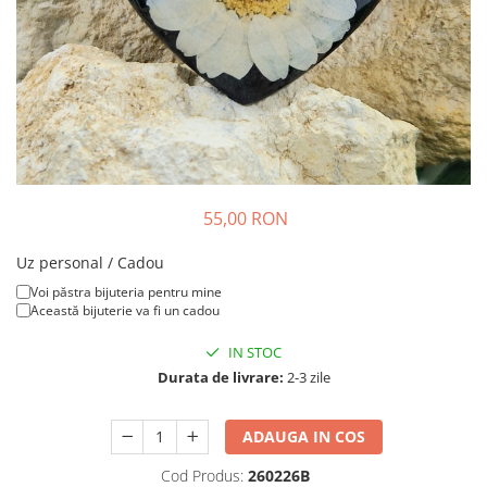
Colier / Pandantiv
Brățară
Bijuterii copii
Colier / Pandantiv
Colier de prietenie
Brățară
Accesorii păr
55,00 RON
Broșă
Bijuterii argint
Uz personal / Cadou
Colier / Pandantiv
Voi păstra bijuteria pentru mine
Această bijuterie va fi un cadou
Cercei
Set bijuterii
IN STOC
Brățară
Durata de livrare:
2-3 zile
Bijuterii oțel
Colier / Pandantiv
ADAUGA IN COS
Cercei
Cod Produs:
260226B