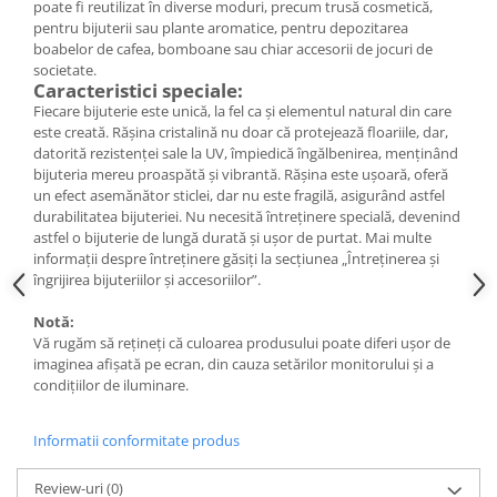
poate fi reutilizat în diverse moduri, precum trusă cosmetică,
Cercei
pentru bijuterii sau plante aromatice, pentru depozitarea
Brățară
boabelor de cafea, bomboane sau chiar accesorii de jocuri de
Set bijuterii
societate.
Caracteristici speciale:
Bijuterii din lemn
Fiecare bijuterie este unică, la fel ca și elementul natural din care
Colier / Pandantiv
este creată. Rășina cristalină nu doar că protejează floariile, dar,
datorită rezistenței sale la UV, împiedică îngălbenirea, menținând
Cercei
bijuteria mereu proaspătă și vibrantă. Rășina este ușoară, oferă
Set bijuterii
un efect asemănător sticlei, dar nu este fragilă, asigurând astfel
durabilitatea bijuteriei. Nu necesită întreținere specială, devenind
Brățară
astfel o bijuterie de lungă durată și ușor de purtat. Mai multe
Bijuterii fără metal
informații despre întreținere găsiți la secțiunea „Întreținerea și
îngrijirea bijuteriilor și accesoriilor”.
Brățară
Bijuterii - Alte
Notă:
Vă rugăm să rețineți că culoarea produsului poate diferi ușor de
Suport bijuterii
imaginea afișată pe ecran, din cauza setărilor monitorului și a
Semn de carte
condițiilor de iluminare.
Accesorii
Produse personalizate (mărturii)
Informatii conformitate produs
Produse zero waste
Review-uri
(0)