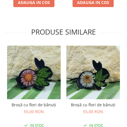
TOATE Produsele Personalizate
ADAUGA IN COS
ADAUGA IN COS
PRODUSE SIMILARE
Broșă cu flori de bănuți
Broșă cu flori de bănuți
55,00 RON
55,00 RON
IN STOC
IN STOC