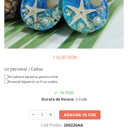
Colier / Pandantiv
Brățară
Bijuterii copii
Colier / Pandantiv
Colier de prietenie
Brățară
Accesorii păr
110,00 RON
Broșă
Bijuterii argint
Uz personal / Cadou
Colier / Pandantiv
Voi păstra bijuteria pentru mine
Această bijuterie va fi un cadou
Cercei
Set bijuterii
IN STOC
Brățară
Durata de livrare:
2-3 zile
Bijuterii oțel
Colier / Pandantiv
ADAUGA IN COS
Cercei
Cod Produs:
260226AA