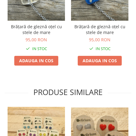
TOATE Produsele Personalizate
Brățară de gleznă oțel cu
Brățară de gleznă oțel cu
stele de mare
stele de mare
95,00 RON
95,00 RON
IN STOC
IN STOC
ADAUGA IN COS
ADAUGA IN COS
PRODUSE SIMILARE