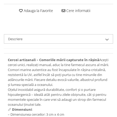
Set bijuterii
Inel
Adauga la Favorite
Cere informatii
Brățară de gleznă
Brățară
Bijuterii aliaj metalic
Colier / Pandantiv
Descriere
Cercei
Brățară
Broșă
Cercei artizanali – Comoriile mării capturate în rășină
Acești
Mărgele / talisman
cercei unici, realizați manual, aduc la tine farmecul ascuns al mării.
Accesorii păr
Comori marine autentice au fost încapsulate în rășina cristalină,
rezistentă la UV, astfel încât să poți purta cu tine minunile din
Bijuterii din Floarea de colț
adâncurile mării. Fiecare detaliu evocă valurile, albastrul profund
Colier / Pandantiv
și lumea specială a oceanului.
Oțelul inoxidabil asigură durabilitate, confort și o purtare
Cercei
hipoalergenică – ideală atât pentru zilele obișnuite, cât și pentru
Suport bijuterii
momentele speciale în care vrei să adaugi un strop din farmecul
Bijuterii cu cristale naturale
oceanului ținutei tale.
📏
Dimensiuni
:
Colier / Pandantiv
– Dimensiunea cerceilor: 3 cm x 4 cm