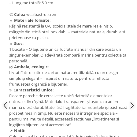
Cercei
– Lungime totală: 5,9 cm
Brățară
🎨
Culoare
: albastru, crem
Set bijuterii
🔹
Materiale folosite
:
Rășină rezistentă la UV, scoici si stele de mare reale, nisip,
Bijuterii din lemn
mărgele din sticlă oțel inoxidabil – materiale naturale, durabile și
Colier / Pandantiv
prietenoase cu pielea.
🔸
Stoc
:
Cercei
1 bucată – O bijuterie unică, lucrată manual, din care există un
Set bijuterii
singur exemplar. O adevărată comoară marină pentru colecția ta
Brățară
personală.
🌿
Ambalaj ecologic
:
Bijuterii fără metal
Livrați într-o cutie de carton natur, reutilizabilă, cu un design
Brățară
simplu și elegant – inspirat din natură, pentru a reflecta
frumusețea organică a bijuteriei.
Bijuterii - Alte
✨
Caracteristici unice
:
Suport bijuterii
Fiecare pereche de cercei este unică datorită elementelor
naturale din rășină. Materialul transparent și ușor ca o adiere
Semn de carte
marină oferă durabilitate fără fragilitate, iar nuanțele își păstrează
Accesorii
prospețimea în timp. Nu este necesară întreținere specială –
Produse personalizate (mărturii)
pentru mai multe detalii, accesează secțiunea „Întreținerea și
îngrijirea bijuteriilor și accesoriilor”.
Produse zero waste
📌
Notă
:
Culoarea reală poate varia ușor față de imagine, în funcție de