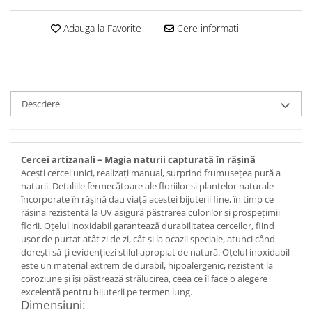
Set bijuterii
Inel
Adauga la Favorite
Cere informatii
Brățară de gleznă
Brățară
Bijuterii aliaj metalic
Colier / Pandantiv
Descriere
Cercei
Brățară
Broșă
Cercei artizanali – Magia naturii capturată în rășină
Mărgele / talisman
Acești cercei unici, realizați manual, surprind frumusețea pură a
Accesorii păr
naturii. Detaliile fermecătoare ale floriilor si plantelor naturale
încorporate în rășină dau viață acestei bijuterii fine, în timp ce
Bijuterii din Floarea de colț
rășina rezistentă la UV asigură păstrarea culorilor și prospețimii
Colier / Pandantiv
florii. Oțelul inoxidabil garantează durabilitatea cerceilor, fiind
ușor de purtat atât zi de zi, cât și la ocazii speciale, atunci când
Cercei
dorești să-ți evidențiezi stilul apropiat de natură. Oțelul inoxidabil
Suport bijuterii
este un material extrem de durabil, hipoalergenic, rezistent la
Bijuterii cu cristale naturale
coroziune și își păstrează strălucirea, ceea ce îl face o alegere
excelentă pentru bijuterii pe termen lung.
Colier / Pandantiv
Dimensiuni: