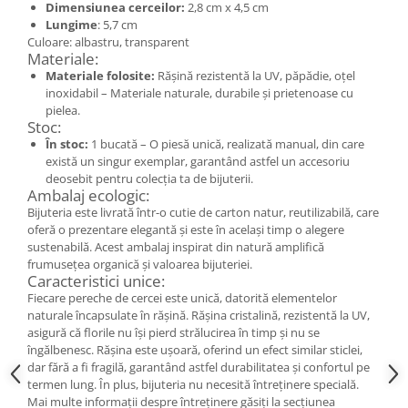
Dimensiunea cerceilor:
2,8 cm x 4,5 cm
Cercei
Lungime
: 5,7 cm
Brățară
Culoare: albastru, transparent
Set bijuterii
Materiale:
Materiale folosite:
Rășină rezistentă la UV, păpădie, oțel
Bijuterii din lemn
inoxidabil – Materiale naturale, durabile și prietenoase cu
Colier / Pandantiv
pielea.
Stoc:
Cercei
În stoc:
1 bucată – O piesă unică, realizată manual, din care
Set bijuterii
există un singur exemplar, garantând astfel un accesoriu
Brățară
deosebit pentru colecția ta de bijuterii.
Ambalaj ecologic:
Bijuterii fără metal
Bijuteria este livrată într-o cutie de carton natur, reutilizabilă, care
oferă o prezentare elegantă și este în același timp o alegere
Brățară
sustenabilă. Acest ambalaj inspirat din natură amplifică
Bijuterii - Alte
frumusețea organică și valoarea bijuteriei.
Caracteristici unice:
Suport bijuterii
Fiecare pereche de cercei este unică, datorită elementelor
Semn de carte
naturale încapsulate în rășină. Rășina cristalină, rezistentă la UV,
Accesorii
asigură că florile nu își pierd strălucirea în timp și nu se
îngălbenesc. Rășina este ușoară, oferind un efect similar sticlei,
Produse personalizate (mărturii)
dar fără a fi fragilă, garantând astfel durabilitatea și confortul pe
Produse zero waste
termen lung. În plus, bijuteria nu necesită întreținere specială.
Mai multe informații despre întreținere găsiți la secțiunea