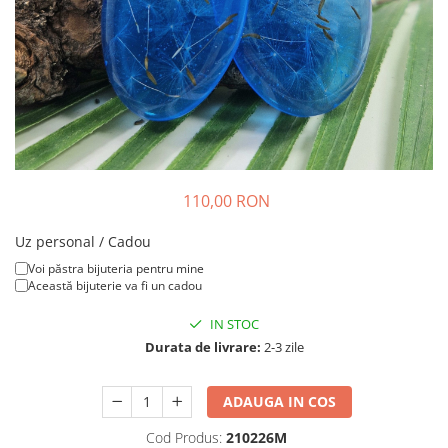
Colier / Pandantiv
Brățară
Bijuterii copii
Colier / Pandantiv
Colier de prietenie
Brățară
Accesorii păr
110,00 RON
Broșă
Bijuterii argint
Uz personal / Cadou
Colier / Pandantiv
Voi păstra bijuteria pentru mine
Această bijuterie va fi un cadou
Cercei
Set bijuterii
IN STOC
Brățară
Durata de livrare:
2-3 zile
Bijuterii oțel
Colier / Pandantiv
ADAUGA IN COS
Cercei
Cod Produs:
210226M