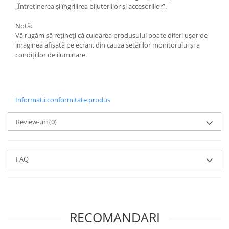
Săculeț de depozitare pentru pâine
„Întreținerea și îngrijirea bijuteriilor și accesoriilor”.
Ambalaj cu ceară de albine pentru
alimente
Notă:
Vă rugăm să rețineți că culoarea produsului poate diferi ușor de
Șervețel ecologic pentru sandiș
imaginea afișată pe ecran, din cauza setărilor monitorului și a
Săculeț pentru ronțăieli
condițiilor de iluminare.
Dischete cosmetice
Capac textil pentru vase și farfurii
Prosop de bucătărie "NU-hârtie"
Informatii conformitate produs
Suport pentru tacâmuri de
călătorie
Review-uri
(0)
Sac reutilizabil pentru fructe și
legume
Card cadou
FAQ
Accesorii tricotate
Decor Crăciun
TOATE Bijuteriile și Accesoriile
RECOMANDARI
TOATE Produsele Zero Waste