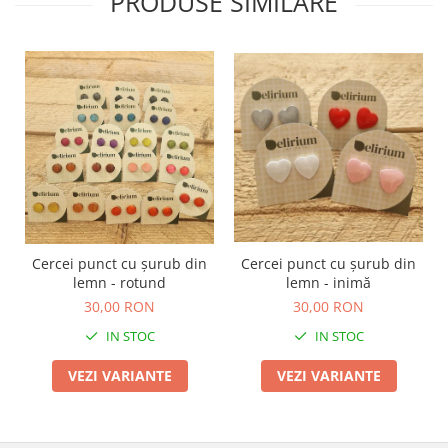
PRODUSE SIMILARE
Cercei punct cu șurub din
Cercei punct cu șurub din
lemn - rotund
lemn - inimă
30,00 RON
30,00 RON
IN STOC
IN STOC
VEZI VARIANTE
VEZI VARIANTE