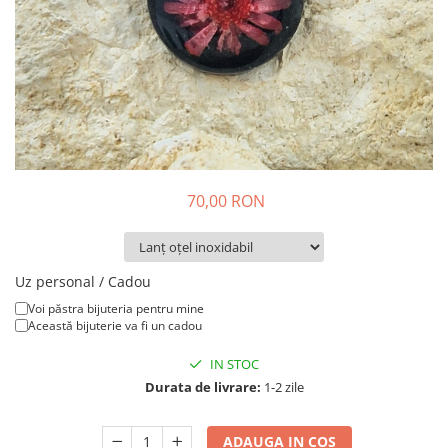
Colier / Pandantiv
Brățară
Bijuterii copii
Colier / Pandantiv
Colier de prietenie
Brățară
Accesorii păr
70,00 RON
Broșă
Bijuterii argint
Colier / Pandantiv
Uz personal / Cadou
Cercei
Voi păstra bijuteria pentru mine
Set bijuterii
Această bijuterie va fi un cadou
Brățară
IN STOC
Bijuterii oțel
Durata de livrare:
1-2 zile
Colier / Pandantiv
Cercei
ADAUGA IN COS