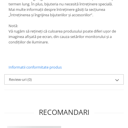
Săculeț de depozitare pentru pâine
termen lung. În plus, bijuteria nu necesită întreținere specială.
Ambalaj cu ceară de albine pentru
Mai multe informații despre întreținere găsiți la secțiunea
alimente
„Întreținerea și îngrijirea bijuteriilor și accesoriilor”.
Șervețel ecologic pentru sandiș
Notă:
Săculeț pentru ronțăieli
Vă rugăm să rețineți că culoarea produsului poate diferi ușor de
Dischete cosmetice
imaginea afișată pe ecran, din cauza setărilor monitorului și a
condițiilor de iluminare.
Capac textil pentru vase și farfurii
Prosop de bucătărie "NU-hârtie"
Suport pentru tacâmuri de
călătorie
Informatii conformitate produs
Sac reutilizabil pentru fructe și
legume
Review-uri
(0)
Card cadou
Accesorii tricotate
Decor Crăciun
RECOMANDARI
TOATE Bijuteriile și Accesoriile
TOATE Produsele Zero Waste