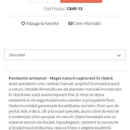
Set bijuterii
Inel
Cod Produs:
C849-13
Brățară de gleznă
Brățară
Adauga la Favorite
Cere informatii
Bijuterii aliaj metalic
Colier / Pandantiv
Cercei
Brățară
Descriere
Broșă
Mărgele / talisman
Accesorii păr
Pandantiv artizanal – Magia naturii capturată în rășină
Acest pandantiv unic, realizaț manual, surprind frumusețea pură
Bijuterii din Floarea de colț
a naturii. Detaliile fermecătoare ale plantelor naturale încorporate
Colier / Pandantiv
în rășină dau viață acestei bijuterii fine, în timp ce rășina
rezistentă la UV asigură păstrarea culorilor și prospețimii florii.
Cercei
Oțelul inoxidabil garantează durabilitatea cerceilor, fiind ușor de
Suport bijuterii
purtat atât zi de zi, cât și la ocazii speciale, atunci când dorești să-
Bijuterii cu cristale naturale
ți evidențiezi stilul apropiat de natură. Oțelul inoxidabil este un
material extrem de durabil, hipoalergenic, rezistent la coroziune
Colier / Pandantiv
și își păstrează strălucirea, ceea ce îl face o alegere excelentă