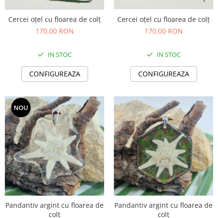
Colier / Pandantiv
Cercei oțel cu floarea de colț
Cercei oțel cu floarea de colț
Brățară
170,00 RON
170,00 RON
Bijuterii copii
Colier / Pandantiv
IN STOC
IN STOC
Colier de prietenie
CONFIGUREAZA
CONFIGUREAZA
Brățară
Accesorii păr
Broșă
NOU
Bijuterii argint
Colier / Pandantiv
Cercei
Set bijuterii
Brățară
Bijuterii oțel
Colier / Pandantiv
Pandantiv argint cu floarea de
Pandantiv argint cu floarea de
Cercei
colț
colț