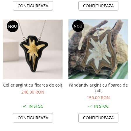
Cercei
CONFIGUREAZA
CONFIGUREAZA
Brățară
Set bijuterii
Bijuterii din lemn
NOU
NOU
Colier / Pandantiv
Cercei
Set bijuterii
Brățară
Bijuterii fără metal
Brățară
Bijuterii - Alte
Colier argint cu floarea de colț
Pandantiv argint cu floarea de
colț
Suport bijuterii
240,00 RON
150,00 RON
Semn de carte
Accesorii
IN STOC
IN STOC
Produse personalizate (mărturii)
CONFIGUREAZA
CONFIGUREAZA
Produse zero waste