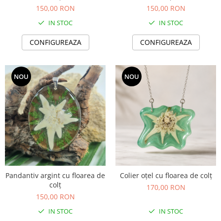
Set bijuterii
150,00 RON
150,00 RON
Inel
IN STOC
IN STOC
Brățară de gleznă
Brățară
CONFIGUREAZA
CONFIGUREAZA
Bijuterii aliaj metalic
Colier / Pandantiv
NOU
NOU
Cercei
Brățară
Broșă
Mărgele / talisman
Accesorii păr
Bijuterii din Floarea de colț
Colier / Pandantiv
Cercei
Pandantiv argint cu floarea de
Colier oțel cu floarea de colț
Suport bijuterii
colț
170,00 RON
150,00 RON
Bijuterii cu cristale naturale
IN STOC
IN STOC
Colier / Pandantiv