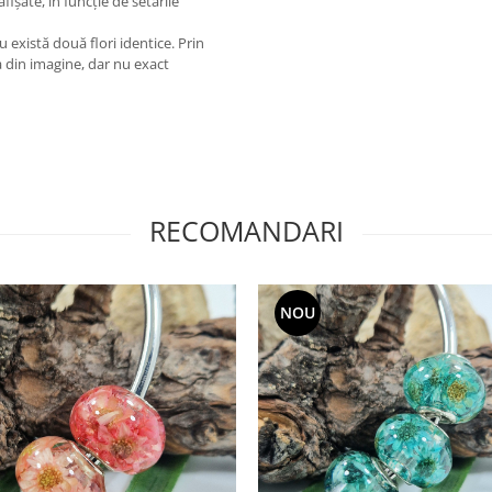
ișate, în funcție de setările
u există două flori identice. Prin
 din imagine, dar nu exact
RECOMANDARI
NOU