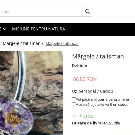
E
MISIUNE PENTRU NATURĂ
/
Mărgele / talisman /
Mărgele / talisman
Mărgele / talisman
Delirium
60,00 RON
Uz personal / Cadou
Voi păstra bijuteria pentru mine
Această bijuterie va fi un cadou
IN STOC
Durata de livrare:
2-3 zile