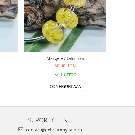
NOU
Mărgele / talisman
60,00 RON
IN STOC
CONFIGUREAZA
SUPORT CLIENTI
contact@deliriumbykata.ro