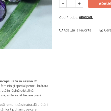
ADAUG
Cod Produs:
050326L
Adauga la Favorite
Cere 
încapsulată în rășină
🌸
 feminin și special pentru brățara
rată în rășină cristalină,
ină, astfel încât fiecare piesă
otă romantică și naturală brățării
țărilor tip charm, pe care