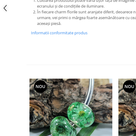
Culoarea produsului poate varia ușor față de imaginile af
Cercei
ecranului și de condițiile de iluminare.
Brățară
În fiecare charm florile sunt aranjate diferit, deoarece n
urmare, vei primi o mărgea foarte asemănătoare cu cea
Set bijuterii
aceeași piesă.
Bijuterii din lemn
Informatii conformitate produs
Colier / Pandantiv
Cercei
Set bijuterii
Brățară
Bijuterii fără metal
Brățară
Bijuterii - Alte
NOU
NOU
Suport bijuterii
Semn de carte
Accesorii
Produse personalizate (mărturii)
Produse zero waste