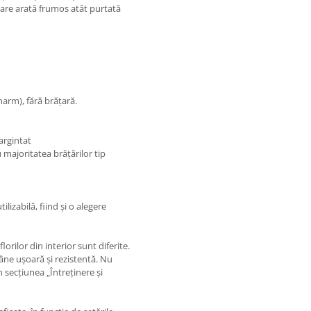
 care arată frumos atât purtată
arm), fără brățară.
 argintat
majoritatea brățărilor tip
ilizabilă, fiind și o alegere
rilor din interior sunt diferite.
mâne ușoară și rezistentă. Nu
n secțiunea „Întreținere și