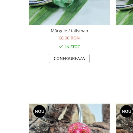
Săculeț de depozitare pentru pâine
Ambalaj cu ceară de albine pentru
alimente
Șervețel ecologic pentru sandiș
Săculeț pentru ronțăieli
Mărgele / talisman
Dischete cosmetice
60,00 RON
Capac textil pentru vase și farfurii
IN STOC
Prosop de bucătărie "NU-hârtie"
CONFIGUREAZA
Suport pentru tacâmuri de
călătorie
Sac reutilizabil pentru fructe și
legume
Card cadou
Accesorii tricotate
Decor Crăciun
NOU
NOU
TOATE Bijuteriile și Accesoriile
TOATE Produsele Zero Waste