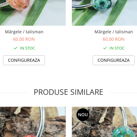
Mărgele / talisman
Mărgele / talisman
60,00 RON
60,00 RON
IN STOC
IN STOC
CONFIGUREAZA
CONFIGUREAZA
PRODUSE SIMILARE
NOU