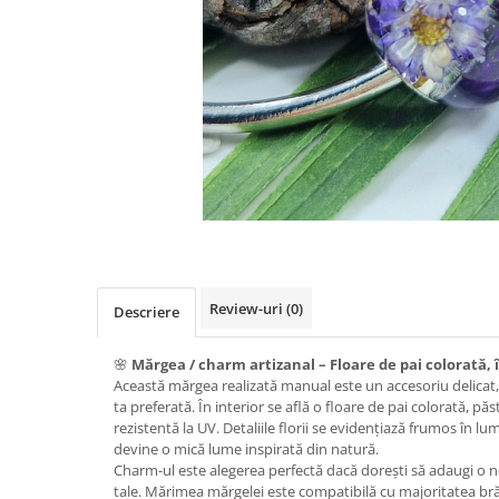
Colier / Pandantiv
Brățară
Bijuterii copii
Colier / Pandantiv
Colier de prietenie
Brățară
Accesorii păr
Broșă
Bijuterii argint
Colier / Pandantiv
Review-uri
(0)
Descriere
Cercei
Set bijuterii
🌸
Mărgea / charm artizanal – Floare de pai colorată, 
Brățară
Această mărgea realizată manual este un accesoriu delicat,
Bijuterii oțel
ta preferată. În interior se află o floare de pai colorată, păst
rezistentă la UV. Detaliile florii se evidențiază frumos în lum
Colier / Pandantiv
devine o mică lume inspirată din natură.
Cercei
Charm-ul este alegerea perfectă dacă dorești să adaugi o n
tale. Mărimea mărgelei este compatibilă cu majoritatea bră