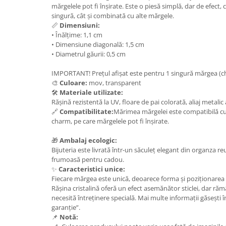
Set bijuterii
mărgelele pot fi înșirate. Este o piesă simplă, dar de efect,
Inel
singură, cât și combinată cu alte mărgele.
📏
Dimensiuni:
Brățară de gleznă
• Înălțime: 1,1 cm
Brățară
• Dimensiune diagonală: 1,5 cm
Bijuterii aliaj metalic
• Diametrul găurii: 0,5 cm
Colier / Pandantiv
IMPORTANT! Prețul afișat este pentru 1 singură mărgea (ch
Cercei
🎨
Culoare:
mov, transparent
🛠️
Materiale utilizate:
Brățară
Rășină rezistentă la UV, floare de pai colorată, aliaj metalic
Broșă
🔗
Compatibilitate:
Mărimea mărgelei este compatibilă cu 
Mărgele / talisman
charm, pe care mărgelele pot fi înșirate.
Accesorii păr
🎁
Ambalaj ecologic:
Bijuterii din Floarea de colț
Bijuteria este livrată într-un săculeț elegant din organza reut
frumoasă pentru cadou.
Colier / Pandantiv
✨
Caracteristici unice:
Cercei
Fiecare mărgea este unică, deoarece forma și poziționarea flo
Rășina cristalină oferă un efect asemănător sticlei, dar ră
Suport bijuterii
necesită întreținere specială. Mai multe informații găsești î
Bijuterii cu cristale naturale
garanție”.
📌
Notă:
Colier / Pandantiv