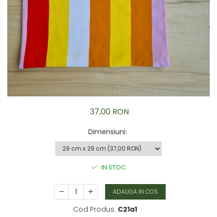
Brățară
Bijuterii copii
Colier / Pandantiv
Colier de prietenie
Brățară
Accesorii păr
Broșă
Bijuterii argint
Colier / Pandantiv
37,00 RON
Cercei
Set bijuterii
Dimensiuni
:
Brățară
Bijuterii oțel
Colier / Pandantiv
IN STOC
Cercei
Set bijuterii
ADAUGA IN COS
Inel
Cod Produs:
C21a1
Brățară de gleznă