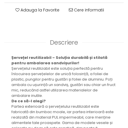
Brățară
Adauga la Favorite
Cere informatii
Bijuterii aliaj metalic
Colier / Pandantiv
Cercei
Brățară
Broșă
Descriere
Mărgele / talisman
Accesorii păr
Șervețel reutilizabil – Soluția durabilă și stilată
Bijuterii din Floarea de colț
pentru ambalarea sandvișurilor!
Șervețelul reutilizabil este soluția perfectă pentru
Colier / Pandantiv
înlocuirea șervețelelor de unică folosință, a foliei de
Cercei
plastic, pungilor pentru gustări și foliei de aluminiu. Poți
Suport bijuterii
ambala cu ușurință un sandviș, gustări sau chiar un fruct
Bijuterii cu cristale naturale
mic, reducând astfel utilizarea materialelor de
ambalare inutile.
Colier / Pandantiv
De ce să-l alegi?
Cercei
Partea exterioară a șervețelului reutilizabil este
Brățară
fabricată din bumbac moale, iar partea interioară este
realizată din material PUL impermeabil, care menține
Set bijuterii
alimentele tale proaspete. Gama de modele vesele și
Bijuterii din lemn