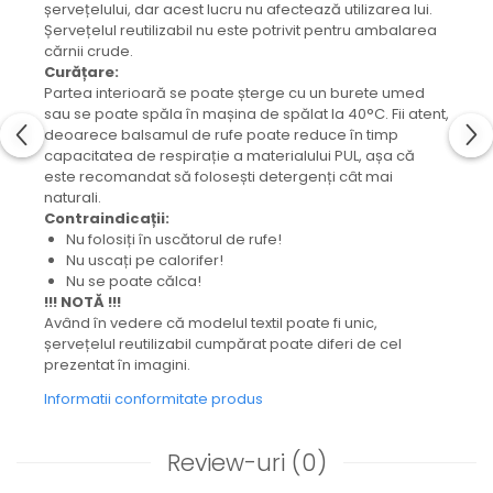
șervețelului, dar acest lucru nu afectează utilizarea lui.
Capac textil pentru vase și farfurii
Șervețelul reutilizabil nu este potrivit pentru ambalarea
Prosop de bucătărie "NU-hârtie"
cărnii crude.
Suport pentru tacâmuri de călătorie
Curățare:
Partea interioară se poate șterge cu un burete umed
Sac reutilizabil pentru fructe și
sau se poate spăla în mașina de spălat la 40°C. Fii atent,
legume
deoarece balsamul de rufe poate reduce în timp
Card cadou
capacitatea de respirație a materialului PUL, așa că
Accesorii tricotate
este recomandat să folosești detergenți cât mai
naturali.
Decor Crăciun
Contraindicații:
TOATE Bijuteriile și Accesoriile
Nu folosiți în uscătorul de rufe!
Nu uscați pe calorifer!
TOATE Produsele Zero Waste
Nu se poate călca!
!!! NOTĂ !!!
TOATE Produsele Personalizate
Având în vedere că modelul textil poate fi unic,
șervețelul reutilizabil cumpărat poate diferi de cel
prezentat în imagini.
Informatii conformitate produs
Review-uri
(0)