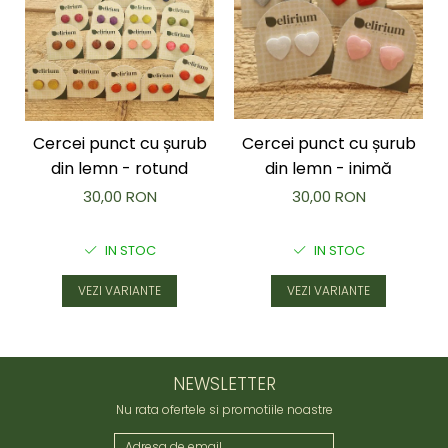
Cercei punct cu șurub
Cercei punct cu șurub
din lemn - rotund
din lemn - inimă
30,00 RON
30,00 RON
IN STOC
IN STOC
VEZI VARIANTE
VEZI VARIANTE
NEWSLETTER
Nu rata ofertele si promotiile noastre