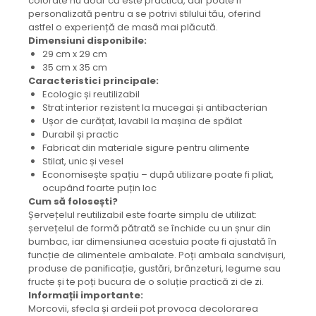
colorate nu doar că este practică, dar poate fi
Colier / Pandantiv
personalizată pentru a se potrivi stilului tău, oferind
astfel o experiență de masă mai plăcută.
Cercei
Dimensiuni disponibile:
Set bijuterii
29 cm x 29 cm
Brățară
35 cm x 35 cm
Bijuterii fără metal
Caracteristici principale:
Ecologic și reutilizabil
Brățară
Strat interior rezistent la mucegai și antibacterian
Bijuterii - Alte
Ușor de curățat, lavabil la mașina de spălat
Durabil și practic
Suport bijuterii
Fabricat din materiale sigure pentru alimente
Semn de carte
Stilat, unic și vesel
Accesorii
Economisește spațiu – după utilizare poate fi pliat,
ocupând foarte puțin loc
Produse personalizate (mărturii)
Cum să folosești?
Produse zero waste
Șervețelul reutilizabil este foarte simplu de utilizat:
șervețelul de formă pătrată se închide cu un șnur din
Săculeț de depozitare pentru pâine
bumbac, iar dimensiunea acestuia poate fi ajustată în
Ambalaj cu ceară de albine pentru
funcție de alimentele ambalate. Poți ambala sandvișuri,
alimente
produse de panificație, gustări, brânzeturi, legume sau
Șervețel ecologic pentru sandiș
fructe și te poți bucura de o soluție practică zi de zi.
Săculeț pentru ronțăieli
Informații importante:
Morcovii, sfecla și ardeii pot provoca decolorarea
Dischete cosmetice