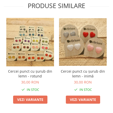
PRODUSE SIMILARE
Cercei punct cu șurub din
Cercei punct cu șurub din
lemn - rotund
lemn - inimă
30,00 RON
30,00 RON
IN STOC
IN STOC
VEZI VARIANTE
VEZI VARIANTE