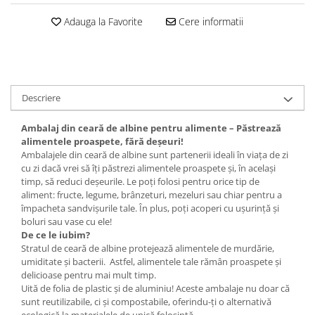
Set bijuterii
Inel
Adauga la Favorite
Cere informatii
Brățară de gleznă
Brățară
Bijuterii aliaj metalic
Colier / Pandantiv
Descriere
Cercei
Ambalaj din ceară de albine pentru alimente – Păstrează
Brățară
alimentele proaspete, fără deșeuri!
Broșă
Ambalajele din ceară de albine sunt partenerii ideali în viața de zi
Mărgele / talisman
cu zi dacă vrei să îți păstrezi alimentele proaspete și, în același
timp, să reduci deșeurile. Le poți folosi pentru orice tip de
Accesorii păr
aliment: fructe, legume, brânzeturi, mezeluri sau chiar pentru a
Bijuterii din Floarea de colț
împacheta sandvișurile tale. În plus, poți acoperi cu ușurință și
boluri sau vase cu ele!
Colier / Pandantiv
De ce le iubim?
Cercei
Stratul de ceară de albine protejează alimentele de murdărie,
umiditate și bacterii. Astfel, alimentele tale rămân proaspete și
Suport bijuterii
delicioase pentru mai mult timp.
Bijuterii cu cristale naturale
Uită de folia de plastic și de aluminiu! Aceste ambalaje nu doar că
sunt reutilizabile, ci și compostabile, oferindu-ți o alternativă
Colier / Pandantiv