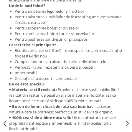
ecologică la materialele de unică folosință.
Cercei
Unde le poți folosi?
Brățară
Pentru ambalarea legumelor și fructelor
Pentru păstrarea jumătăților de fructe și legume (ex: avocado,
Set bijuterii
lămâie, castravete)
Bijuterii din lemn
Pentru acoperirea bolurilor și vaselor
Pentru ambalarea brânzeturilor și mezelurilor
Colier / Pandantiv
Pentru păstrarea sandvișurilor proaspete
Cercei
Caracteristici principale:
Set bijuterii
Reutilizabil (chiar și 2-3 an!) – doar spală-l cu apă rece/călduț și
folosește-l din nou
Brățară
Complet inodor – nu absoarbe mirosurile alimentelor
Bijuterii fără metal
Permeabil la aer, rezistent la ciuperci și bacterii
Impermeabil
Brățară
O soluție fără deșeuri – compostabil
Bijuterii - Alte
De ce este special?
♥
Material textil reciclat:
Provine din surse sustenabile, fiind
Suport bijuterii
realizat din resturi de țesături și alte materiale reciclate, așa că
Semn de carte
fiecare piesă este unică și disponibilă în ediție limitată.
♥
Buton de lemn, sfoară de iută sau bumbac
– accesorii
Accesorii
naturale care se potrivesc perfect cu un stil de viață organic.
Produse personalizate (mărturii)
♥
100% ceară de albine naturală:
Un dar al naturii, care are
proprietăți antiseptice și impermeabile, fiind în același timp
Produse zero waste
flexibil și durabil.