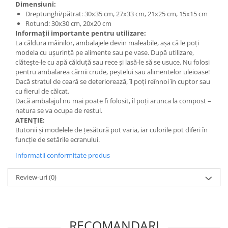
Săculeț de depozitare pentru pâine
Dimensiuni:
Dreptunghi/pătrat: 30x35 cm, 27x33 cm, 21x25 cm, 15x15 cm
Ambalaj cu ceară de albine pentru
Rotund: 30x30 cm, 20x20 cm
alimente
Informații importante pentru utilizare:
Șervețel ecologic pentru sandiș
La căldura mâinilor, ambalajele devin maleabile, așa că le poți
Săculeț pentru ronțăieli
modela cu ușurință pe alimente sau pe vase. După utilizare,
clătește-le cu apă călduță sau rece și lasă-le să se usuce. Nu folosi
Dischete cosmetice
pentru ambalarea cărnii crude, peștelui sau alimentelor uleioase!
Capac textil pentru vase și farfurii
Dacă stratul de ceară se deteriorează, îl poți reînnoi în cuptor sau
Prosop de bucătărie "NU-hârtie"
cu fierul de călcat.
Dacă ambalajul nu mai poate fi folosit, îl poți arunca la compost –
Suport pentru tacâmuri de
natura se va ocupa de restul.
călătorie
ATENȚIE:
Sac reutilizabil pentru fructe și
Butonii și modelele de țesătură pot varia, iar culorile pot diferi în
legume
funcție de setările ecranului.
Card cadou
Informatii conformitate produs
Accesorii tricotate
Review-uri
(0)
Decor Crăciun
TOATE Bijuteriile și Accesoriile
TOATE Produsele Zero Waste
RECOMANDARI