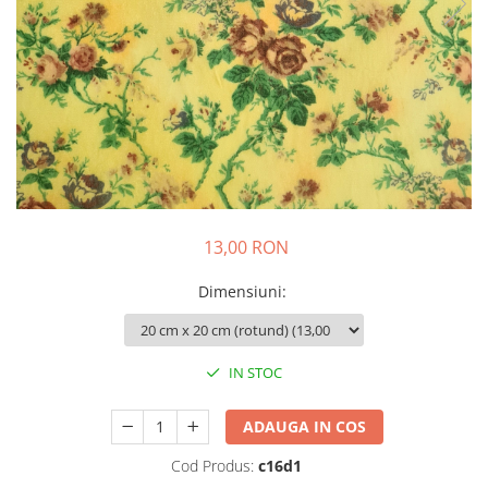
Colier / Pandantiv
Brățară
Bijuterii copii
Colier / Pandantiv
Colier de prietenie
Brățară
Accesorii păr
Broșă
13,00 RON
Bijuterii argint
Colier / Pandantiv
Dimensiuni
:
Cercei
Set bijuterii
Brățară
IN STOC
Bijuterii oțel
ADAUGA IN COS
Colier / Pandantiv
Cercei
Cod Produs:
c16d1