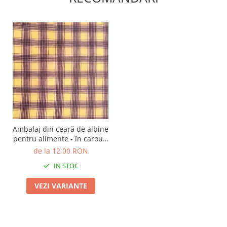
TOATE Produsele Personalizate
Ambalaj din ceară de albine
pentru alimente - în carouri
mov
de la 12,00 RON
IN STOC
VEZI VARIANTE