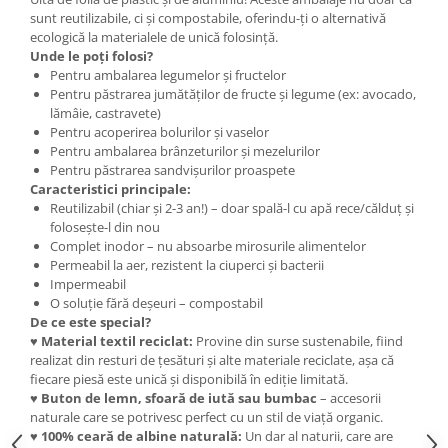
Cercei
sunt reutilizabile, ci și compostabile, oferindu-ți o alternativă
Brățară
ecologică la materialele de unică folosință.
Unde le poți folosi?
Set bijuterii
Pentru ambalarea legumelor și fructelor
Bijuterii din lemn
Pentru păstrarea jumătăților de fructe și legume (ex: avocado,
lămâie, castravete)
Colier / Pandantiv
Pentru acoperirea bolurilor și vaselor
Cercei
Pentru ambalarea brânzeturilor și mezelurilor
Set bijuterii
Pentru păstrarea sandvișurilor proaspete
Caracteristici principale:
Brățară
Reutilizabil (chiar și 2-3 an!) – doar spală-l cu apă rece/călduț și
Bijuterii fără metal
folosește-l din nou
Complet inodor – nu absoarbe mirosurile alimentelor
Brățară
Permeabil la aer, rezistent la ciuperci și bacterii
Bijuterii - Alte
Impermeabil
O soluție fără deșeuri – compostabil
Suport bijuterii
De ce este special?
Semn de carte
♥
Material textil reciclat:
Provine din surse sustenabile, fiind
realizat din resturi de țesături și alte materiale reciclate, așa că
Accesorii
fiecare piesă este unică și disponibilă în ediție limitată.
Produse personalizate (mărturii)
♥
Buton de lemn, sfoară de iută sau bumbac
– accesorii
naturale care se potrivesc perfect cu un stil de viață organic.
Produse zero waste
♥
100% ceară de albine naturală:
Un dar al naturii, care are