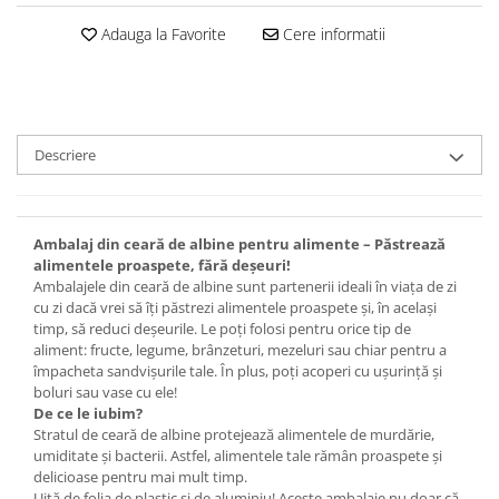
Set bijuterii
Inel
Adauga la Favorite
Cere informatii
Brățară de gleznă
Brățară
Bijuterii aliaj metalic
Colier / Pandantiv
Descriere
Cercei
Brățară
Broșă
Ambalaj din ceară de albine pentru alimente – Păstrează
alimentele proaspete, fără deșeuri!
Mărgele / talisman
Ambalajele din ceară de albine sunt partenerii ideali în viața de zi
Accesorii păr
cu zi dacă vrei să îți păstrezi alimentele proaspete și, în același
Bijuterii din Floarea de colț
timp, să reduci deșeurile. Le poți folosi pentru orice tip de
aliment: fructe, legume, brânzeturi, mezeluri sau chiar pentru a
Colier / Pandantiv
împacheta sandvișurile tale. În plus, poți acoperi cu ușurință și
Cercei
boluri sau vase cu ele!
De ce le iubim?
Suport bijuterii
Stratul de ceară de albine protejează alimentele de murdărie,
Bijuterii cu cristale naturale
umiditate și bacterii. Astfel, alimentele tale rămân proaspete și
delicioase pentru mai mult timp.
Colier / Pandantiv
Uită de folia de plastic și de aluminiu! Aceste ambalaje nu doar că