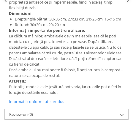
Săculeț de depozitare pentru pâine
proprietăți antiseptice și impermeabile, fiind în același timp
flexibil și durabil.
Ambalaj cu ceară de albine pentru
Dimensiuni:
alimente
Dreptunghi/pătrat: 30x35 cm, 27x33 cm, 21x25 cm, 15x15 cm
Șervețel ecologic pentru sandiș
Rotund: 30x30 cm, 20x20 cm
Săculeț pentru ronțăieli
Informații importante pentru utilizare:
La căldura mâinilor, ambalajele devin maleabile, așa că le poți
Dischete cosmetice
modela cu ușurință pe alimente sau pe vase. După utilizare,
Capac textil pentru vase și farfurii
clătește-le cu apă călduță sau rece și lasă-le să se usuce. Nu folosi
Prosop de bucătărie "NU-hârtie"
pentru ambalarea cărnii crude, peștelui sau alimentelor uleioase!
Dacă stratul de ceară se deteriorează, îl poți reînnoi în cuptor sau
Suport pentru tacâmuri de
cu fierul de călcat.
călătorie
Dacă ambalajul nu mai poate fi folosit, îl poți arunca la compost –
Sac reutilizabil pentru fructe și
natura se va ocupa de restul.
legume
ATENȚIE:
Butonii și modelele de țesătură pot varia, iar culorile pot diferi în
Card cadou
funcție de setările ecranului.
Accesorii tricotate
Informatii conformitate produs
Decor Crăciun
Review-uri
(0)
TOATE Bijuteriile și Accesoriile
TOATE Produsele Zero Waste