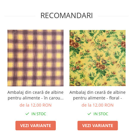
TOATE Produsele Personalizate
RECOMANDARI
Ambalaj din ceară de albine
Ambalaj din ceară de albine
pentru alimente - floral -
pentru alimente - în carouri
mov
de la 12,00 RON
de la 12,00 RON
IN STOC
IN STOC
VEZI VARIANTE
VEZI VARIANTE