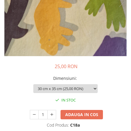
Colier / Pandantiv
Brățară
Bijuterii copii
Colier / Pandantiv
Colier de prietenie
Brățară
Accesorii păr
Broșă
25,00 RON
Bijuterii argint
Colier / Pandantiv
Dimensiuni
:
Cercei
Set bijuterii
Brățară
IN STOC
Bijuterii oțel
ADAUGA IN COS
Colier / Pandantiv
Cercei
Cod Produs:
C18a