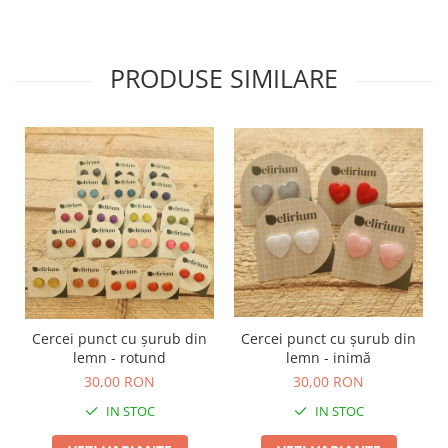
PRODUSE SIMILARE
Cercei punct cu șurub din
Cercei punct cu șurub din
lemn - rotund
lemn - inimă
30,00 RON
30,00 RON
IN STOC
IN STOC