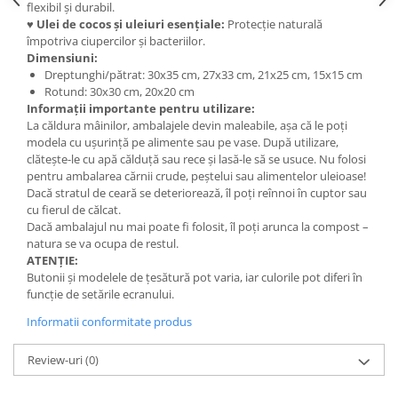
Săculeț de depozitare pentru pâine
flexibil și durabil.
♥
Ulei de cocos și uleiuri esențiale:
Protecție naturală
Ambalaj cu ceară de albine pentru
împotriva ciupercilor și bacteriilor.
alimente
Dimensiuni:
Șervețel ecologic pentru sandiș
Dreptunghi/pătrat: 30x35 cm, 27x33 cm, 21x25 cm, 15x15 cm
Săculeț pentru ronțăieli
Rotund: 30x30 cm, 20x20 cm
Informații importante pentru utilizare:
Dischete cosmetice
La căldura mâinilor, ambalajele devin maleabile, așa că le poți
Capac textil pentru vase și farfurii
modela cu ușurință pe alimente sau pe vase. După utilizare,
Prosop de bucătărie "NU-hârtie"
clătește-le cu apă călduță sau rece și lasă-le să se usuce. Nu folosi
pentru ambalarea cărnii crude, peștelui sau alimentelor uleioase!
Suport pentru tacâmuri de
Dacă stratul de ceară se deteriorează, îl poți reînnoi în cuptor sau
călătorie
cu fierul de călcat.
Sac reutilizabil pentru fructe și
Dacă ambalajul nu mai poate fi folosit, îl poți arunca la compost –
legume
natura se va ocupa de restul.
ATENȚIE:
Card cadou
Butonii și modelele de țesătură pot varia, iar culorile pot diferi în
Accesorii tricotate
funcție de setările ecranului.
Decor Crăciun
Informatii conformitate produs
TOATE Bijuteriile și Accesoriile
Review-uri
(0)
TOATE Produsele Zero Waste