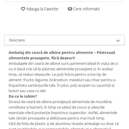
Set bijuterii
Inel
Adauga la Favorite
Cere informatii
Brățară de gleznă
Brățară
Bijuterii aliaj metalic
Colier / Pandantiv
Descriere
Cercei
Ambalaj din ceară de albine pentru alimente – Păstrează
Brățară
alimentele proaspete, fără deșeuri!
Broșă
Ambalajele din ceară de albine sunt partenerii ideali în viața de zi
Mărgele / talisman
cu zi dacă vrei să îți păstrezi alimentele proaspete și, în același
timp, să reduci deșeurile. Le poți folosi pentru orice tip de
Accesorii păr
aliment: fructe, legume, brânzeturi, mezeluri sau chiar pentru a
Bijuterii din Floarea de colț
împacheta sandvișurile tale. În plus, poți acoperi cu ușurință și
boluri sau vase cu ele!
Colier / Pandantiv
De ce le iubim?
Cercei
Stratul de ceară de albine protejează alimentele de murdărie,
umiditate și bacterii, în timp ce uleiul de cocos și uleiurile
Suport bijuterii
esențiale oferă protecție împotriva ciupercilor. Astfel, alimentele
Bijuterii cu cristale naturale
tale rămân proaspete și delicioase pentru mai mult timp.
Uită de folia de plastic și de aluminiu! Aceste ambalaje nu doar că
Colier / Pandantiv