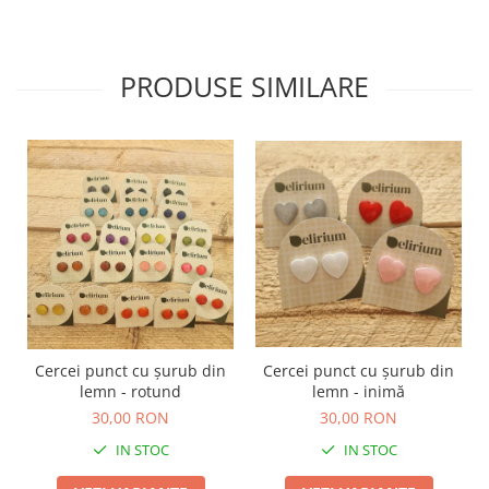
PRODUSE SIMILARE
Cercei punct cu șurub din
Cercei punct cu șurub din
lemn - rotund
lemn - inimă
30,00 RON
30,00 RON
IN STOC
IN STOC