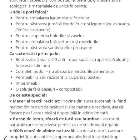
sunt reutilizabile, ci și compostabile, oferindu-ți o alternativă
Cercei
ecologică la materialele de unică folosință.
Brățară
Unde le poți folosi?
Pentru ambalarea legumelor și fructelor
Set bijuterii
Pentru păstrarea jumătăților de fructe și legume (ex: avocado,
Bijuterii din lemn
lămâie, castravete)
Pentru acoperirea bolurilor și vaselor
Colier / Pandantiv
Pentru ambalarea brânzeturilor și mezelurilor
Cercei
Pentru păstrarea sandvișurilor proaspete
Set bijuterii
Caracteristici principale:
Reutilizabil (chiar și 2-3 an!) – doar spală-l cu apă rece/călduț și
Brățară
folosește-l din nou
Bijuterii fără metal
Complet inodor – nu absoarbe mirosurile alimentelor
Permeabil la aer, rezistent la ciuperci și bacterii
Brățară
Impermeabil
Bijuterii - Alte
O soluție fără deșeuri – compostabil
De ce este special?
Suport bijuterii
♥
Material textil reciclat:
Provine din surse sustenabile, fiind
Semn de carte
realizat din resturi de țesături și alte materiale reciclate, așa că
fiecare piesă este unică și disponibilă în ediție limitată.
Accesorii
♥
Buton de lemn, sfoară de iută sau bumbac
– accesorii
Produse personalizate (mărturii)
naturale care se potrivesc perfect cu un stil de viață organic.
♥
100% ceară de albine naturală:
Un dar al naturii, care are
Produse zero waste
proprietăți antiseptice și impermeabile, fiind în același timp