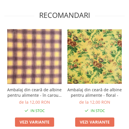
TOATE Produsele Personalizate
RECOMANDARI
Ambalaj din ceară de albine
Ambalaj din ceară de albine
pentru alimente - floral -
pentru alimente - în carouri
mov
de la 12,00 RON
de la 12,00 RON
IN STOC
IN STOC
VEZI VARIANTE
VEZI VARIANTE