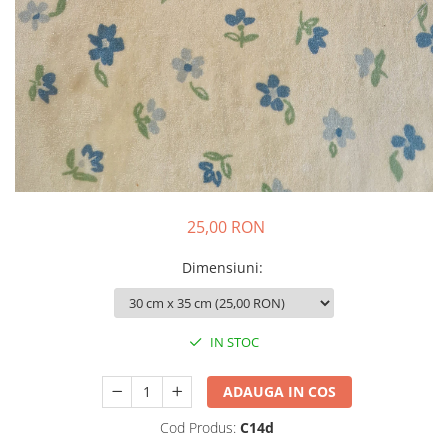
Colier / Pandantiv
Brățară
Bijuterii copii
Colier / Pandantiv
Colier de prietenie
Brățară
Accesorii păr
Broșă
25,00 RON
Bijuterii argint
Colier / Pandantiv
Dimensiuni
:
Cercei
Set bijuterii
Brățară
IN STOC
Bijuterii oțel
ADAUGA IN COS
Colier / Pandantiv
Cercei
Cod Produs:
C14d