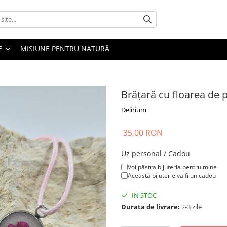
E
MISIUNE PENTRU NATURĂ
Brățară cu floarea de 
Delirium
35,00 RON
Uz personal / Cadou
Voi păstra bijuteria pentru mine
Această bijuterie va fi un cadou
IN STOC
Durata de livrare:
2-3 zile