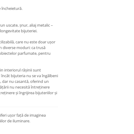
e încheietură.
un uscate, șnur, aliaj metalic –
longevitate bijuteriei.
ilizabilă, care nu este doar ușor
t în diverse moduri: ca trusă
obiectelor parfumate, pentru
 interiorul rășinii sunt
l încât bijuteria nu se va îngălbeni
ă, dar nu casantă, oferind un
ățării nu necesită întreținere
ținere și îngrijirea bijuteriilor și
feri ușor față de imaginea
iilor de iluminare.