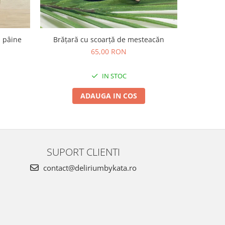
u pâine
Brățară cu scoarță de mesteacăn
Ambalaj 
ali
65,00 RON
IN STOC
ADAUGA IN COS
SUPORT CLIENTI
contact@deliriumbykata.ro