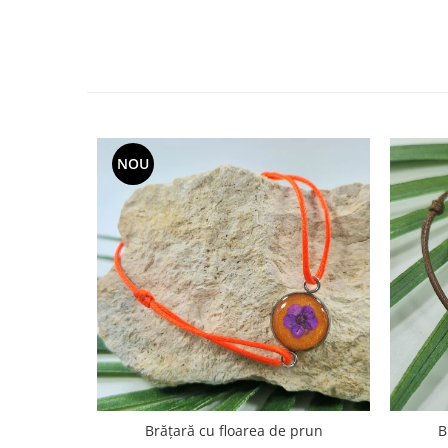
Cercei
Brățară
Set bijuterii
Bijuterii din lemn
Colier / Pandantiv
Cercei
NOU
Set bijuterii
Brățară
Bijuterii fără metal
Brățară
Bijuterii - Alte
Suport bijuterii
Semn de carte
Accesorii
Produse personalizate (mărturii)
Produse zero waste
Brățară cu floarea de prun
B