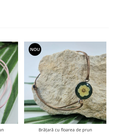
NOU
un
Brățară cu floarea de prun