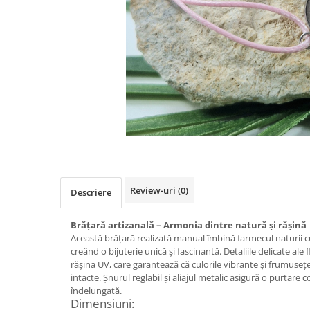
Colier / Pandantiv
Brățară
Bijuterii copii
Colier / Pandantiv
Colier de prietenie
Brățară
Accesorii păr
Broșă
Bijuterii argint
Colier / Pandantiv
Review-uri
(0)
Descriere
Cercei
Set bijuterii
Brățară artizanală – Armonia dintre natură și rășină
Brățară
Această brățară realizată manual îmbină farmecul naturii c
creând o bijuterie unică și fascinantă. Detaliile delicate ale
Bijuterii oțel
rășina UV, care garantează că culorile vibrante și frumuseț
Colier / Pandantiv
intacte. Șnurul reglabil și aliajul metalic asigură o purtare c
îndelungată.
Cercei
Dimensiuni: