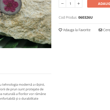
ADAUG
Cod Produs:
060326U
Adauga la Favorite
Cere 
u tehnologia modernă a rășinii,
 florii de prun sunt protejate de
ea naturală a florilor vor rămâne
onfortabilă și o durabilitate