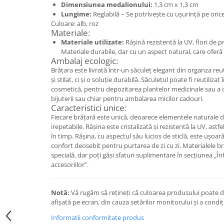
Set bijuterii
Dimensiunea medalionului:
1,3 cm x 1,3 cm
Inel
Lungime:
Reglabilă – Se potrivește cu ușurință pe oric
Culoare: alb, roz
Brățară de gleznă
Materiale:
Brățară
Materiale utilizate:
Rășină rezistentă la UV, flori de pr
Materiale durabile, dar cu un aspect natural, care oferă 
Bijuterii aliaj metalic
Ambalaj ecologic:
Colier / Pandantiv
Brățara este livrată într-un săculeț elegant din organza reut
și stilat, ci și o soluție durabilă. Săculețul poate fi reutiliza
Cercei
cosmetică, pentru depozitarea plantelor medicinale sau a 
Brățară
bijuterii sau chiar pentru ambalarea micilor cadouri.
Broșă
Caracteristici unice:
Fiecare brățară este unică, deoarece elementele naturale din
Mărgele / talisman
irepetabile. Rășina este cristalizată și rezistentă la UV, astfe
Accesorii păr
în timp. Rășina, cu aspectul său lucios de sticlă, este ușoar
Bijuterii din Floarea de colț
confort deosebit pentru purtarea de zi cu zi. Materialele br
specială, dar poți găsi sfaturi suplimentare în secțiunea „Între
Colier / Pandantiv
accesoriilor”.
Cercei
Suport bijuterii
Notă:
Vă rugăm să rețineți că culoarea produsului poate di
Bijuterii cu cristale naturale
afișată pe ecran, din cauza setărilor monitorului și a condiț
Colier / Pandantiv
Informatii conformitate produs