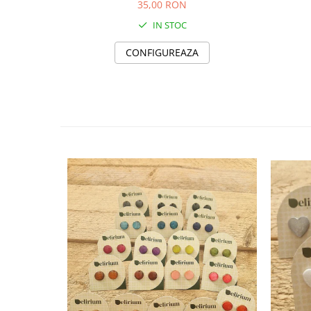
Săculeț de depozitare pentru pâine
35,00 RON
Ambalaj cu ceară de albine pentru
IN STOC
alimente
Șervețel ecologic pentru sandiș
CONFIGUREAZA
Săculeț pentru ronțăieli
Dischete cosmetice
Capac textil pentru vase și farfurii
Prosop de bucătărie "NU-hârtie"
Suport pentru tacâmuri de
călătorie
Sac reutilizabil pentru fructe și
legume
Card cadou
Accesorii tricotate
Decor Crăciun
TOATE Bijuteriile și Accesoriile
TOATE Produsele Zero Waste