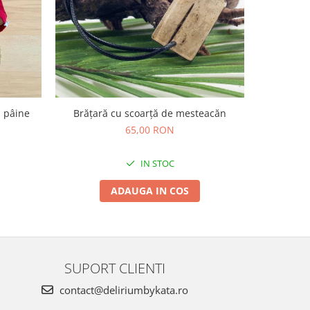
u pâine
Brățară cu scoarță de mesteacăn
Ambalaj 
ali
65,00 RON
IN STOC
ADAUGA IN COS
SUPORT CLIENTI
contact@deliriumbykata.ro