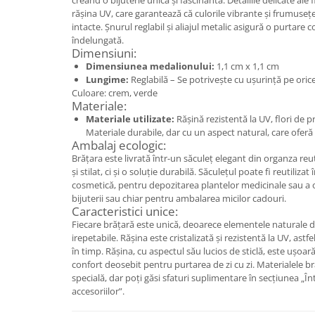
Set bijuterii
creând o bijuterie unică și fascinantă. Detaliile delicate ale
rășina UV, care garantează că culorile vibrante și frumuseț
Inel
intacte. Șnurul reglabil și aliajul metalic asigură o purtare c
Brățară de gleznă
îndelungată.
Dimensiuni:
Brățară
Dimensiunea medalionului:
1,1 cm x 1,1 cm
Bijuterii aliaj metalic
Lungime:
Reglabilă – Se potrivește cu ușurință pe oric
Culoare: crem, verde
Colier / Pandantiv
Materiale:
Cercei
Materiale utilizate:
Rășină rezistentă la UV, flori de pr
Brățară
Materiale durabile, dar cu un aspect natural, care oferă 
Ambalaj ecologic:
Broșă
Brățara este livrată într-un săculeț elegant din organza reut
Mărgele / talisman
și stilat, ci și o soluție durabilă. Săculețul poate fi reutiliza
cosmetică, pentru depozitarea plantelor medicinale sau a 
Accesorii păr
bijuterii sau chiar pentru ambalarea micilor cadouri.
Bijuterii din Floarea de colț
Caracteristici unice:
Fiecare brățară este unică, deoarece elementele naturale din
Colier / Pandantiv
irepetabile. Rășina este cristalizată și rezistentă la UV, astfe
Cercei
în timp. Rășina, cu aspectul său lucios de sticlă, este ușoar
Suport bijuterii
confort deosebit pentru purtarea de zi cu zi. Materialele br
specială, dar poți găsi sfaturi suplimentare în secțiunea „Între
Bijuterii cu cristale naturale
accesoriilor”.
Colier / Pandantiv