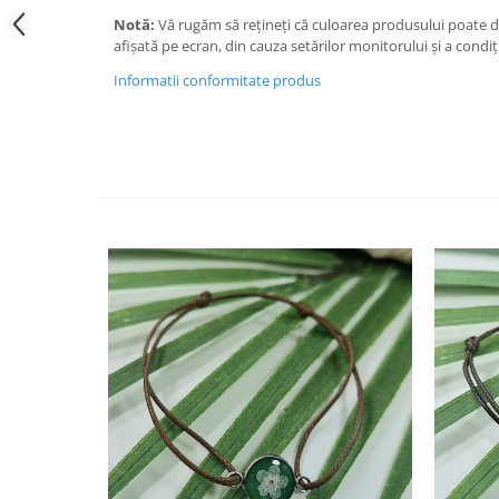
Cercei
Notă:
Vă rugăm să rețineți că culoarea produsului poate di
Brățară
afișată pe ecran, din cauza setărilor monitorului și a condiț
Set bijuterii
Informatii conformitate produs
Bijuterii din lemn
Colier / Pandantiv
Cercei
Set bijuterii
Brățară
Bijuterii fără metal
Brățară
Bijuterii - Alte
Suport bijuterii
Semn de carte
Accesorii
Produse personalizate (mărturii)
Produse zero waste