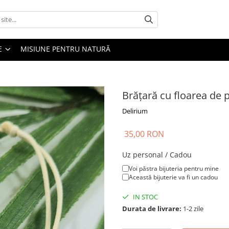
E
MISIUNE PENTRU NATURĂ
Brățară cu floarea de 
Delirium
35,00 RON
Uz personal / Cadou
Voi păstra bijuteria pentru mine
Această bijuterie va fi un cadou
IN STOC
Durata de livrare:
1-2 zile