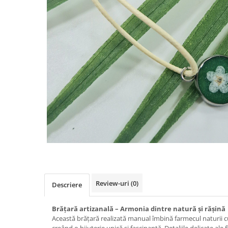
Colier / Pandantiv
Brățară
Bijuterii copii
Colier / Pandantiv
Colier de prietenie
Brățară
Accesorii păr
Broșă
Bijuterii argint
Colier / Pandantiv
Cercei
Set bijuterii
Brățară
Review-uri
(0)
Descriere
Bijuterii oțel
Colier / Pandantiv
Brățară artizanală – Armonia dintre natură și rășină
Cercei
Această brățară realizată manual îmbină farmecul naturii c