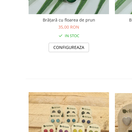
Săculeț de depozitare pentru pâine
Ambalaj cu ceară de albine pentru
alimente
Brățară cu floarea de prun
B
Șervețel ecologic pentru sandiș
35,00 RON
Săculeț pentru ronțăieli
IN STOC
Dischete cosmetice
Capac textil pentru vase și farfurii
CONFIGUREAZA
Prosop de bucătărie "NU-hârtie"
Suport pentru tacâmuri de
călătorie
Sac reutilizabil pentru fructe și
legume
Card cadou
Accesorii tricotate
Decor Crăciun
TOATE Bijuteriile și Accesoriile
TOATE Produsele Zero Waste