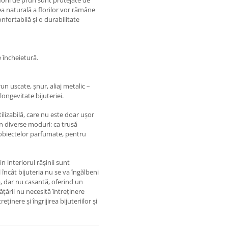
 florii de prun sunt protejate de
ea naturală a florilor vor rămâne
onfortabilă și o durabilitate
e încheietură.
un uscate, șnur, aliaj metalic –
longevitate bijuteriei.
ilizabilă, care nu este doar ușor
t în diverse moduri: ca trusă
obiectelor parfumate, pentru
 interiorul rășinii sunt
l încât bijuteria nu se va îngălbeni
ă, dar nu casantă, oferind un
ățării nu necesită întreținere
ținere și îngrijirea bijuteriilor și