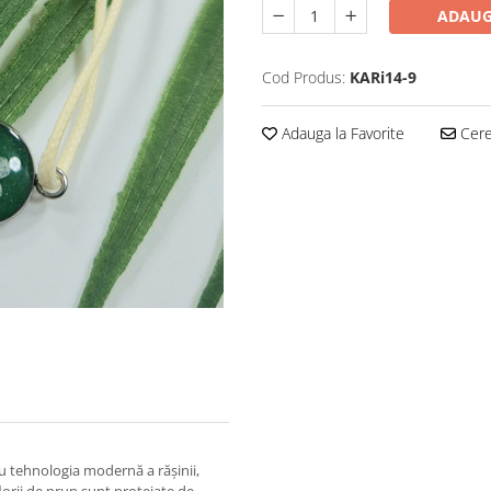
ADAUG
Cod Produs:
KARi14-9
Adauga la Favorite
Cere 
u tehnologia modernă a rășinii,