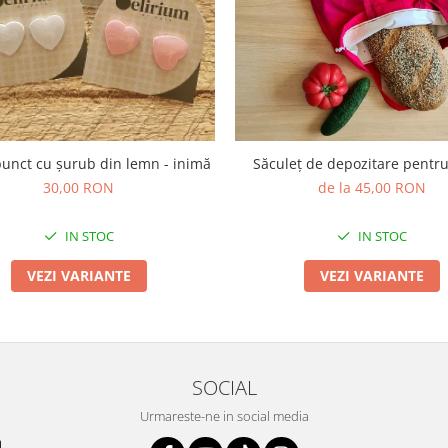
punct cu șurub din lemn - inimă
Săculeț de depozitare pentr
30,00 RON
de la 45,00 RON
IN STOC
IN STOC
VEZI VARIANTE
VEZI VARIANTE
SOCIAL
Urmareste-ne in social media