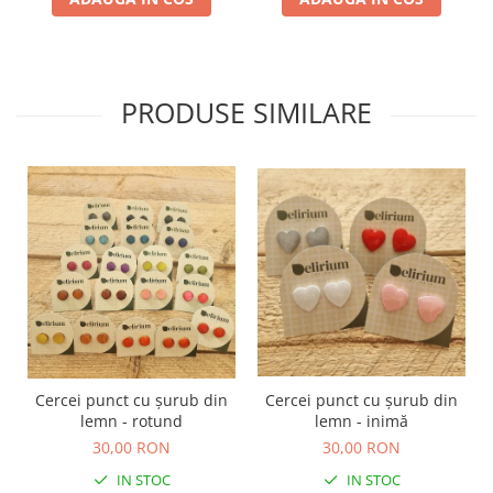
TOATE Produsele Personalizate
PRODUSE SIMILARE
Cercei punct cu șurub din
Cercei punct cu șurub din
lemn - rotund
lemn - inimă
30,00 RON
30,00 RON
IN STOC
IN STOC