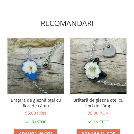
Săculeț de depozitare pentru pâine
Ambalaj cu ceară de albine pentru
alimente
RECOMANDARI
Șervețel ecologic pentru sandiș
Săculeț pentru ronțăieli
Dischete cosmetice
Capac textil pentru vase și farfurii
Prosop de bucătărie "NU-hârtie"
Suport pentru tacâmuri de
călătorie
Sac reutilizabil pentru fructe și
legume
Card cadou
Accesorii tricotate
Brățară de gleznă oțel cu
Brățară de gleznă oțel cu
flori de câmp
flori de câmp
Decor Crăciun
95,00 RON
95,00 RON
TOATE Bijuteriile și Accesoriile
IN STOC
IN STOC
TOATE Produsele Zero Waste
ADAUGA IN COS
ADAUGA IN COS