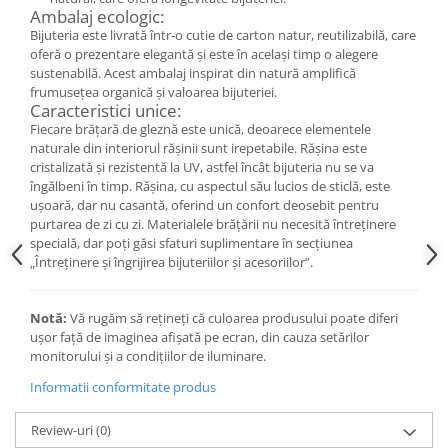
Cercei
Ambalaj ecologic:
Bijuteria este livrată într-o cutie de carton natur, reutilizabilă, care
Brățară
oferă o prezentare elegantă și este în același timp o alegere
Set bijuterii
sustenabilă. Acest ambalaj inspirat din natură amplifică
Bijuterii din lemn
frumusețea organică și valoarea bijuteriei.
Caracteristici unice:
Colier / Pandantiv
Fiecare brățară de gleznă este unică, deoarece elementele
Cercei
naturale din interiorul rășinii sunt irepetabile. Rășina este
cristalizată și rezistentă la UV, astfel încât bijuteria nu se va
Set bijuterii
îngălbeni în timp. Rășina, cu aspectul său lucios de sticlă, este
Brățară
ușoară, dar nu casantă, oferind un confort deosebit pentru
Bijuterii fără metal
purtarea de zi cu zi. Materialele brățării nu necesită întreținere
specială, dar poți găsi sfaturi suplimentare în secțiunea
Brățară
„Întreținere și îngrijirea bijuteriilor și acesoriilor”.
Bijuterii - Alte
Suport bijuterii
Notă:
Vă rugăm să rețineți că culoarea produsului poate diferi
Semn de carte
ușor față de imaginea afișată pe ecran, din cauza setărilor
monitorului și a condițiilor de iluminare.
Accesorii
Informatii conformitate produs
Produse personalizate (mărturii)
Produse zero waste
Review-uri
(0)