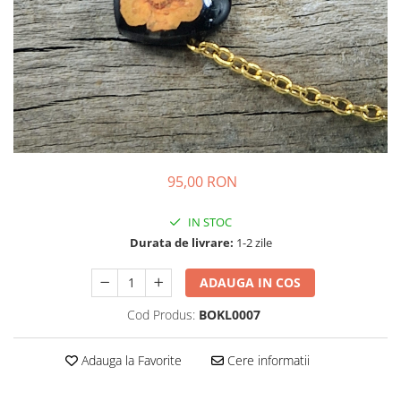
Colier / Pandantiv
Brățară
Bijuterii copii
Colier / Pandantiv
Colier de prietenie
Brățară
Accesorii păr
95,00 RON
Broșă
Bijuterii argint
IN STOC
Colier / Pandantiv
Durata de livrare:
1-2 zile
Cercei
Set bijuterii
ADAUGA IN COS
Brățară
Cod Produs:
BOKL0007
Bijuterii oțel
Colier / Pandantiv
Adauga la Favorite
Cere informatii
Cercei