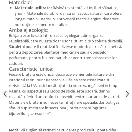
Materiale:
Cercei
Materiale utilizate:
Rășină rezistentă la UV, flori sălbatice,
Brățară
șnur – Materiale durabile, dar cu un aspect natural, care oferă
Set bijuterii
longevitate bijuteriei. Nu provoacă reacții alergice, deoarece
nu conține elemente metalice.
Bijuterii din lemn
Ambalaj ecologic:
Colier / Pandantiv
Brățara este livrată într-un săculeț elegant din organza
reutilizabilă, care nu este doar ușor și stilat, ci și o soluție durabilă.
Cercei
Săculețul poate fi reutilizat în diverse moduri: ca trusă cosmetică,
Set bijuterii
pentru depozitarea plantelor medicinale sau a obiectelor
Brățară
parfumate, pentru bijuterii sau chiar pentru ambalarea micilor
cadouri.
Bijuterii fără metal
Caracteristici unice:
Fiecare brățară este unică, deoarece elementele naturale din
Brățară
interiorul rășinii sunt irepetabile. Rășina este cristalizată și
Bijuterii - Alte
rezistentă la UV, astfel încât bijuteria nu se va îngălbeni în timp.
Rășina, cu aspectul său lucios de sticlă, este ușoară, dar nu
Suport bijuterii
casantă, oferind un confort deosebit pentru purtarea de zi cu zi.
Semn de carte
Materialele brățării nu necesită întreținere specială, dar poți găsi
Accesorii
sfaturi suplimentare în secțiunea „Întreținere și îngrijirea
bijuteriilor și acesoriilor”.
Produse personalizate (mărturii)
Produse zero waste
Notă:
Vă rugăm să rețineți că culoarea produsului poate diferi