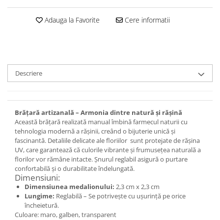
Set bijuterii
Inel
Adauga la Favorite
Cere informatii
Brățară de gleznă
Brățară
Bijuterii aliaj metalic
Colier / Pandantiv
Descriere
Cercei
Brățară
Broșă
Brățară artizanală – Armonia dintre natură și rășină
Mărgele / talisman
Această brățară realizată manual îmbină farmecul naturii cu
Accesorii păr
tehnologia modernă a rășinii, creând o bijuterie unică și
fascinantă. Detaliile delicate ale floriilor sunt protejate de rășina
Bijuterii din Floarea de colț
UV, care garantează că culorile vibrante și frumusețea naturală a
Colier / Pandantiv
florilor vor rămâne intacte. Șnurul reglabil asigură o purtare
confortabilă și o durabilitate îndelungată.
Cercei
Dimensiuni:
Suport bijuterii
Dimensiunea medalionului:
2,3 cm x 2,3 cm
Lungime:
Reglabilă – Se potrivește cu ușurință pe orice
Bijuterii cu cristale naturale
încheietură.
Colier / Pandantiv
Culoare: maro, galben, transparent