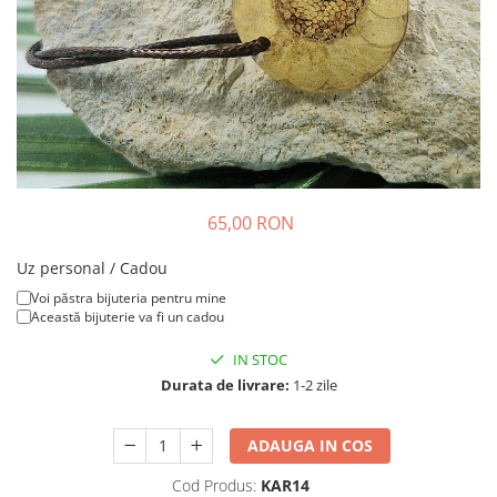
Colier / Pandantiv
Brățară
Bijuterii copii
Colier / Pandantiv
Colier de prietenie
Brățară
Accesorii păr
65,00 RON
Broșă
Bijuterii argint
Uz personal / Cadou
Colier / Pandantiv
Voi păstra bijuteria pentru mine
Această bijuterie va fi un cadou
Cercei
Set bijuterii
IN STOC
Brățară
Durata de livrare:
1-2 zile
Bijuterii oțel
Colier / Pandantiv
ADAUGA IN COS
Cercei
Cod Produs:
KAR14