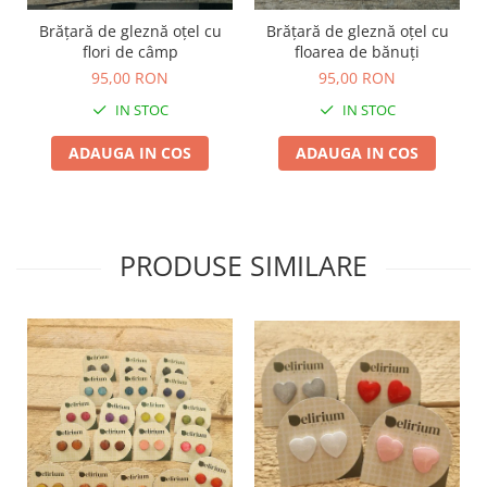
TOATE Produsele Personalizate
Brățară de gleznă oțel cu
Brățară de gleznă oțel cu
flori de câmp
floarea de bănuți
95,00 RON
95,00 RON
IN STOC
IN STOC
ADAUGA IN COS
ADAUGA IN COS
PRODUSE SIMILARE