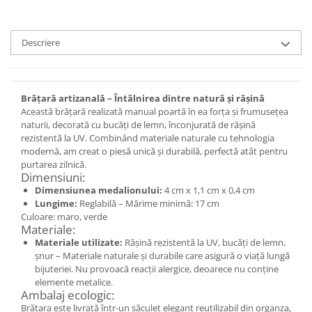
Set bijuterii
Inel
Brățară de gleznă
Descriere
Brățară
Bijuterii aliaj metalic
Colier / Pandantiv
Brățară artizanală – Întâlnirea dintre natură și rășină
Această brățară realizată manual poartă în ea forța și frumusețea
Cercei
naturii, decorată cu bucăți de lemn, înconjurată de rășină
Brățară
rezistentă la UV. Combinând materiale naturale cu tehnologia
Broșă
modernă, am creat o piesă unică și durabilă, perfectă atât pentru
purtarea zilnică.
Mărgele / talisman
Dimensiuni:
Accesorii păr
Dimensiunea medalionului:
4 cm x 1,1 cm x 0,4 cm
Bijuterii din Floarea de colț
Lungime:
Reglabilă – Mărime minimă: 17 cm
Culoare: maro, verde
Colier / Pandantiv
Materiale:
Cercei
Materiale utilizate:
Rășină rezistentă la UV, bucăți de lemn,
șnur – Materiale naturale și durabile care asigură o viață lungă
Suport bijuterii
bijuteriei. Nu provoacă reacții alergice, deoarece nu conține
Bijuterii cu cristale naturale
elemente metalice.
Ambalaj ecologic:
Colier / Pandantiv
Brățara este livrată într-un săculeț elegant reutilizabil din organza,