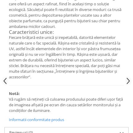
Cercei
care oferă un aspect rafinat, fiind în același timp o soluție
ecologică. Săculețul poate fi reutilizat în diverse moduri: ca trusă
Brățară
cosmetică, pentru depozitarea plantelor uscate sau a altor
Set bijuterii
obiecte parfumate, ca punguță pentru bijuterii sau chiar pentru
Bijuterii din lemn
ambalarea micilor cadouri.
Caracteristici unice:
Colier / Pandantiv
Fiecare brățară este unică și irepetabilă, datorită elementelor
Cercei
naturale care o fac specială. Rășina este cristalină și rezistentă la
UV, astfel încât elementele din interior își vor păstra frumusețea
Set bijuterii
originală și nu se vor îngălbeni în timp. Rășina este ușoară, dar
Brățară
extrem de durabilă, oferind bijuteriei un aspect lucios, similar
sticlei. Brățara nu necesită întreținere specială, dar poți găsi mai
Bijuterii fără metal
multe sfaturi în secțiunea „Întreținere și îngrijirea bijuteriilor și
Brățară
accesoriilor”.
Bijuterii - Alte
Suport bijuterii
Notă:
Vă rugăm să rețineți că culoarea produsului poate diferi ușor față
Semn de carte
de imaginea afișată pe ecran din cauza setărilor monitorului și a
Accesorii
condițiilor de iluminare.
Produse personalizate (mărturii)
Informatii conformitate produs
Produse zero waste
Review-uri
(0)