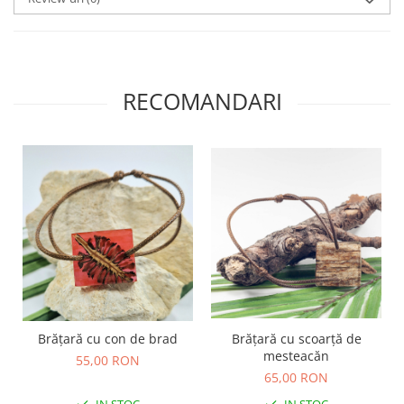
Săculeț de depozitare pentru pâine
Ambalaj cu ceară de albine pentru
alimente
Șervețel ecologic pentru sandiș
Săculeț pentru ronțăieli
RECOMANDARI
Dischete cosmetice
Capac textil pentru vase și farfurii
Prosop de bucătărie "NU-hârtie"
Suport pentru tacâmuri de
călătorie
Sac reutilizabil pentru fructe și
legume
Card cadou
Accesorii tricotate
Decor Crăciun
Brățară cu con de brad
Brățară cu scoarță de
TOATE Bijuteriile și Accesoriile
mesteacăn
55,00 RON
65,00 RON
TOATE Produsele Zero Waste