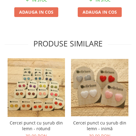
IN STOC
IN STOC
TOATE Produsele Personalizate
ADAUGA IN COS
ADAUGA IN COS
PRODUSE SIMILARE
Cercei punct cu șurub din
Cercei punct cu șurub din
lemn - rotund
lemn - inimă
30,00 RON
30,00 RON