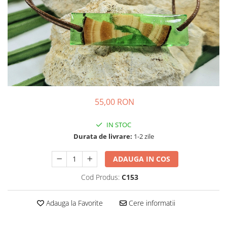
Colier / Pandantiv
Brățară
Bijuterii copii
Colier / Pandantiv
Colier de prietenie
Brățară
Accesorii păr
55,00 RON
Broșă
Bijuterii argint
IN STOC
Colier / Pandantiv
Durata de livrare:
1-2 zile
Cercei
Set bijuterii
ADAUGA IN COS
Brățară
Cod Produs:
C153
Bijuterii oțel
Colier / Pandantiv
Adauga la Favorite
Cere informatii
Cercei