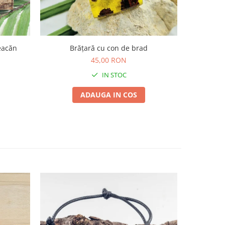
eacăn
Brățară cu con de brad
Brățar
45,00 RON
IN STOC
ADAUGA IN COS