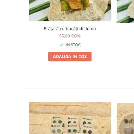
Săculeț de depozitare pentru pâine
Ambalaj cu ceară de albine pentru
alimente
Șervețel ecologic pentru sandiș
Brățară cu bucăți de lemn
Săculeț pentru ronțăieli
55,00 RON
Dischete cosmetice
IN STOC
Capac textil pentru vase și farfurii
Prosop de bucătărie "NU-hârtie"
ADAUGA IN COS
Suport pentru tacâmuri de
călătorie
Sac reutilizabil pentru fructe și
legume
Card cadou
Accesorii tricotate
Decor Crăciun
TOATE Bijuteriile și Accesoriile
TOATE Produsele Zero Waste