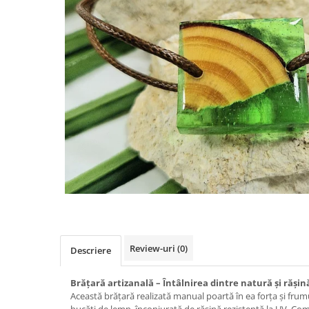
Colier / Pandantiv
Brățară
Bijuterii copii
Colier / Pandantiv
Colier de prietenie
Brățară
Accesorii păr
Broșă
Bijuterii argint
Colier / Pandantiv
Cercei
Set bijuterii
Brățară
Review-uri
(0)
Descriere
Bijuterii oțel
Colier / Pandantiv
Brățară artizanală – Întâlnirea dintre natură și rășin
Cercei
Această brățară realizată manual poartă în ea forța și frum