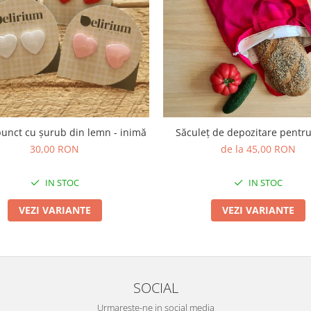
punct cu șurub din lemn - inimă
Săculeț de depozitare pentr
30,00 RON
de la 45,00 RON
IN STOC
IN STOC
VEZI VARIANTE
VEZI VARIANTE
SOCIAL
Urmareste-ne in social media