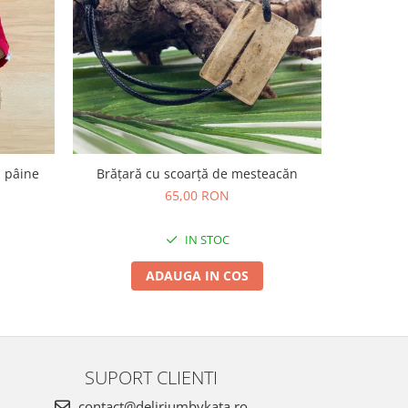
u pâine
Brățară cu scoarță de mesteacăn
Ambalaj 
ali
65,00 RON
IN STOC
ADAUGA IN COS
SUPORT CLIENTI
contact@deliriumbykata.ro