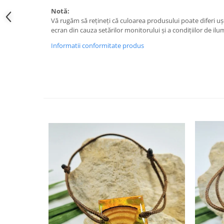
Cercei
Notă:
Brățară
Vă rugăm să rețineți că culoarea produsului poate diferi uș
ecran din cauza setărilor monitorului și a condițiilor de ilu
Set bijuterii
Bijuterii din lemn
Informatii conformitate produs
Colier / Pandantiv
Cercei
Set bijuterii
Brățară
Bijuterii fără metal
Brățară
Bijuterii - Alte
Suport bijuterii
Semn de carte
Accesorii
Produse personalizate (mărturii)
Produse zero waste