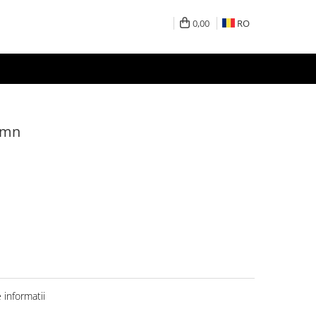
0,00
RO
lemn
informatii