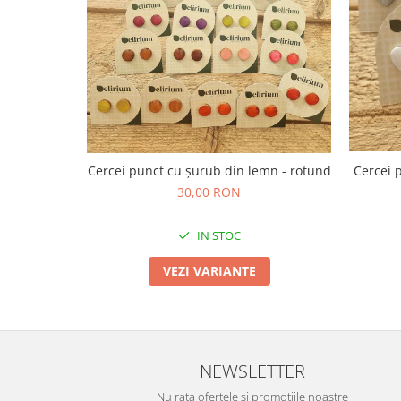
TOATE Produsele Personalizate
Cercei punct cu șurub din lemn - rotund
Cercei 
30,00 RON
IN STOC
VEZI VARIANTE
NEWSLETTER
Nu rata ofertele si promotiile noastre