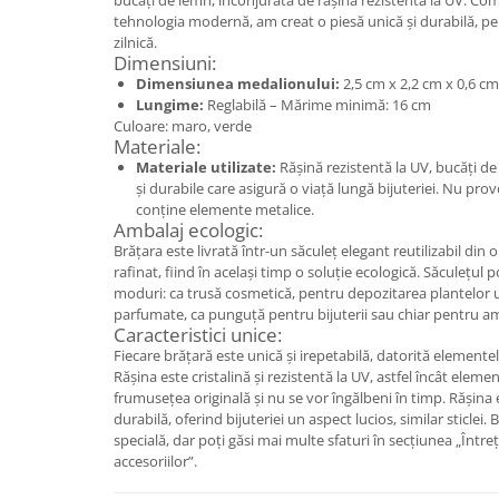
Set bijuterii
bucăți de lemn, înconjurată de rășină rezistentă la UV. Co
tehnologia modernă, am creat o piesă unică și durabilă, pe
Inel
zilnică.
Brățară de gleznă
Dimensiuni:
Dimensiunea medalionului:
2,5 cm x 2,2 cm x 0,6 cm
Brățară
Lungime:
Reglabilă – Mărime minimă: 16 cm
Bijuterii aliaj metalic
Culoare: maro, verde
Materiale:
Colier / Pandantiv
Materiale utilizate:
Rășină rezistentă la UV, bucăți de
Cercei
și durabile care asigură o viață lungă bijuteriei. Nu pro
Brățară
conține elemente metalice.
Ambalaj ecologic:
Broșă
Brățara este livrată într-un săculeț elegant reutilizabil din
Mărgele / talisman
rafinat, fiind în același timp o soluție ecologică. Săculețul po
moduri: ca trusă cosmetică, pentru depozitarea plantelor u
Accesorii păr
parfumate, ca punguță pentru bijuterii sau chiar pentru am
Bijuterii din Floarea de colț
Caracteristici unice:
Fiecare brățară este unică și irepetabilă, datorită elementel
Colier / Pandantiv
Rășina este cristalină și rezistentă la UV, astfel încât elemen
Cercei
frumusețea originală și nu se vor îngălbeni în timp. Rășina
Suport bijuterii
durabilă, oferind bijuteriei un aspect lucios, similar sticlei.
specială, dar poți găsi mai multe sfaturi în secțiunea „Întrețin
Bijuterii cu cristale naturale
accesoriilor”.
Colier / Pandantiv