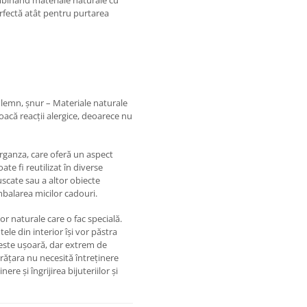
mbinând materiale naturale cu
rfectă atât pentru purtarea
 lemn, șnur – Materiale naturale
voacă reacții alergice, deoarece nu
 organza, care oferă un aspect
ate fi reutilizat în diverse
scate sau a altor obiecte
balarea micilor cadouri.
or naturale care o fac specială.
tele din interior își vor păstra
 este ușoară, dar extrem de
 Brățara nu necesită întreținere
ere și îngrijirea bijuteriilor și